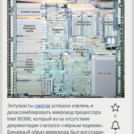
Энтузиасты
смогли
успешно извлечь и
дизассемблировать микрокод процессора
6
Intel 80386, который из-за отсутствия
документации считался «чёрным ящиком».
Бинарный образ микрокода был воссоздан
7