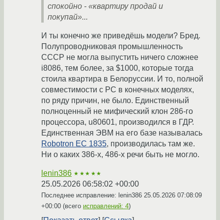
спокойно - «квартиру продай и
покупай»...
И ты конечно же приведёшь модели? Бред.
Полупроводниковая промышленность
СССР не могла выпустить ничего сложнее
i8086, тем более, за $1000, которые тогда
стоила квартира в Белоруссии. И то, полной
совместимости с PC в конечных моделях,
по ряду причин, не было. Единственный
полноценный не мифический клон 286-го
процессора, u80601, производился в ГДР.
Единственная ЭВМ на его базе называлась
Robotron EC 1835
, производилась там же.
Ни о каких 386-х, 486-х речи быть не могло.
lenin386
★★★★★
25.05.2026 06:58:02 +00:00
Последнее исправление: lenin386
25.05.2026 07:08:09
+00:00
(всего
исправлений: 4
)