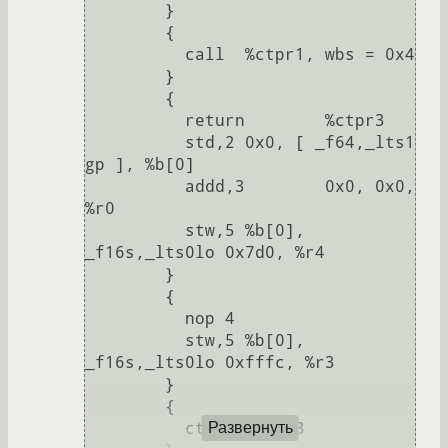
        }

        {

          call  %ctpr1, wbs = 0x4

        }

        {

          return        %ctpr3

          std,2 0x0, [ _f64,_lts1 
gp ], %b[0]

          addd,3        0x0, 0x0, 
%r0

          stw,5 %b[0], 
_f16s,_lts0lo 0x7d0, %r4

        }

        {

          nop 4

          stw,5 %b[0], 
_f16s,_lts0lo 0xfffc, %r3

        }

        {

          ct    %ctpr3

Развернуть