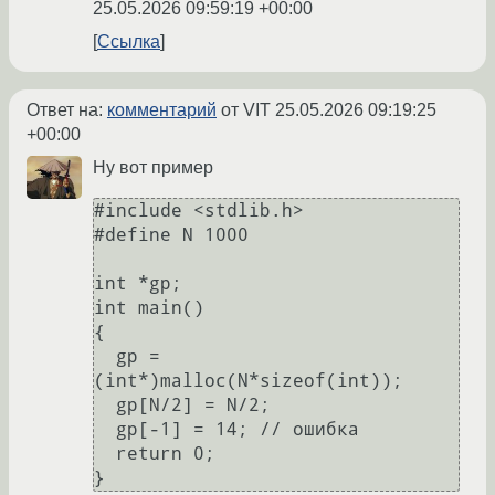
25.05.2026 09:59:19 +00:00
Ссылка
Ответ на:
комментарий
от VIT
25.05.2026 09:19:25
+00:00
Ну вот пример
#include <stdlib.h>

#define N 1000

int *gp;

int main()

{

  gp = 
(int*)malloc(N*sizeof(int));

  gp[N/2] = N/2;

  gp[-1] = 14; // ошибка

  return 0;
