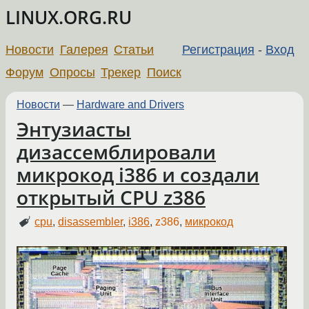
LINUX.ORG.RU
Новости
Галерея
Статьи
Регистрация
-
Вход
Форум
Опросы
Трекер
Поиск
Новости
—
Hardware and Drivers
Энтузиасты
дизассемблировали
микрокод i386 и создали
открытый CPU z386
cpu
,
disassembler
,
i386
,
z386
,
микрокод