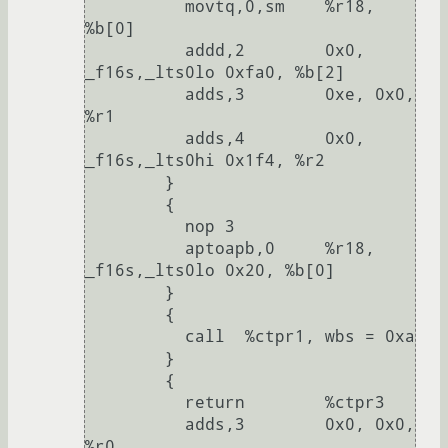
          movtq,0,sm    %r18, 
%b[0]

          addd,2        0x0, 
_f16s,_lts0lo 0xfa0, %b[2]

          adds,3        0xe, 0x0, 
%r1

          adds,4        0x0, 
_f16s,_lts0hi 0x1f4, %r2

        }

        {

          nop 3

          aptoapb,0     %r18, 
_f16s,_lts0lo 0x20, %b[0]

        }

        {

          call  %ctpr1, wbs = 0xa

        }

        {

          return        %ctpr3

          adds,3        0x0, 0x0, 
%r0
