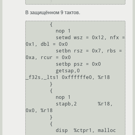
В защищённом 9 тактов.
        {

          nop 1

          setwd wsz = 0x12, nfx = 
0x1, dbl = 0x0

          setbn rsz = 0x7, rbs = 
0xa, rcur = 0x0

          setbp psz = 0x0

          getsap,0      
_f32s,_lts1 0xffffffe0, %r18

        }

        {

          nop 1

          stapb,2       %r18, 
0x0, %r18

        }

        {

          disp  %ctpr1, malloc
