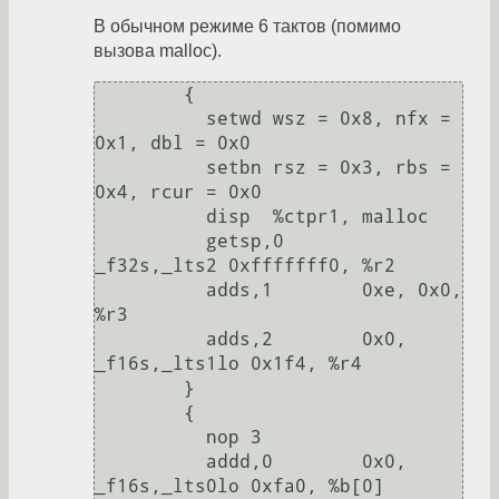
В обычном режиме 6 тактов (помимо
вызова malloc).
        {

          setwd wsz = 0x8, nfx = 
0x1, dbl = 0x0

          setbn rsz = 0x3, rbs = 
0x4, rcur = 0x0

          disp  %ctpr1, malloc

          getsp,0       
_f32s,_lts2 0xfffffff0, %r2

          adds,1        0xe, 0x0, 
%r3

          adds,2        0x0, 
_f16s,_lts1lo 0x1f4, %r4

        }

        {

          nop 3

          addd,0        0x0, 
_f16s,_lts0lo 0xfa0, %b[0]
