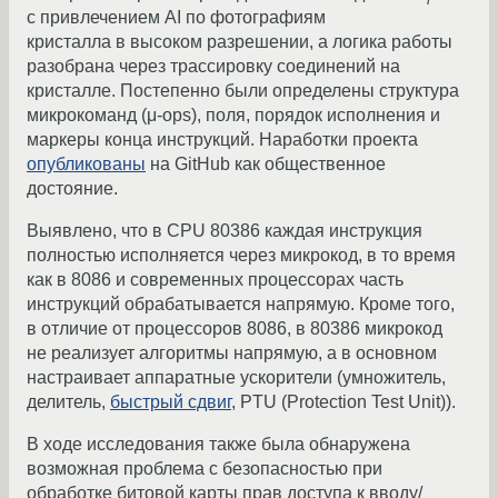
с привлечением AI по фотографиям
кристалла в высоком разрешении, а логика работы
разобрана через трассировку соединений на
кристалле. Постепенно были определены структура
микрокоманд (μ-ops), поля, порядок исполнения и
маркеры конца инструкций. Наработки проекта
опубликованы
на GitHub как общественное
достояние.
Выявлено, что в CPU 80386 каждая инструкция
полностью исполняется через микрокод, в то время
как в 8086 и современных процессорах часть
инструкций обрабатывается напрямую. Кроме того,
в отличие от процессоров 8086, в 80386 микрокод
не реализует алгоритмы напрямую, а в основном
настраивает аппаратные ускорители (умножитель,
делитель,
быстрый сдвиг
, PTU (Protection Test Unit)).
В ходе исследования также была обнаружена
возможная проблема с безопасностью при
обработке битовой карты прав доступа к вводу/