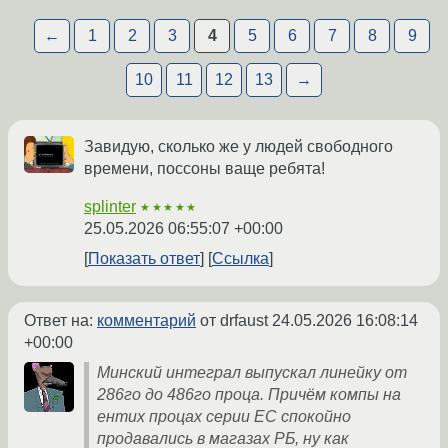
←
1
2
3
4
5
6
7
8
9
10
11
12
13
→
Завидую, сколько же у людей свободного
времени, поссоны ваще ребята!
splinter
★★★★★
25.05.2026 06:55:07 +00:00
Показать ответ
Ссылка
Ответ на:
комментарий
от drfaust
24.05.2026 16:08:14
+00:00
Минский интеграл выпускал линейку от
286го до 486го проца. Причём компы на
ентих процах серии ЕС спокойно
продавались в магазах РБ, ну как