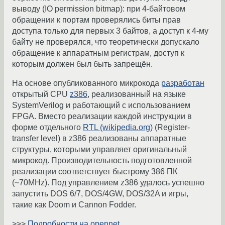
выводу (IO permission bitmap): при 4-байтовом
обращении к портам проверялись биты прав
доступа только для первых 3 байтов, а доступ к 4-му
байту не проверялся, что теоретически допускало
обращение к аппаратным регистрам, доступ к
которым должен был быть запрещён.
На основе опубликованного микрокода
разработан
открытый CPU
z386
, реализованный на языке
SystemVerilog и работающий с использованием
FPGA. Вместо реализации каждой инструкции в
форме отдельного
RTL (wikipedia.org)
(Register-
transfer level) в z386 реализованы аппаратные
структуры, которыми управляет оригинальный
микрокод. Производительность подготовленной
реализации соответствует быстрому 386 ПК
(~70MHz). Под управлением z386 удалось успешно
запустить DOS 6/7, DOS/4GW, DOS/32A и игры,
такие как Doom и Cannon Fodder.
>>>
Подробности на opennet