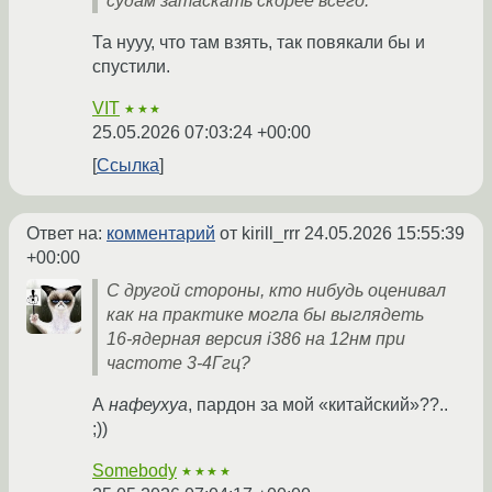
судам затаскать скорее всего.
Та нууу, что там взять, так повякали бы и
спустили.
VIT
★★★
25.05.2026 07:03:24 +00:00
Ссылка
Ответ на:
комментарий
от kirill_rrr
24.05.2026 15:55:39
+00:00
С другой стороны, кто нибудь оценивал
как на практике могла бы выглядеть
16-ядерная версия i386 на 12нм при
частоте 3-4Ггц?
А
нафеухуа
, пардон зa мой «китайский»??..
;))
Somebody
★★★★