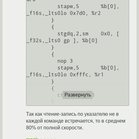
          stapw,5       %b[0], 
_f16s,_lts0lo 0x7d0, %r2

        }

        {

          stgdq,2,sm    0x0, [ 
_f32s,_lts0 gp ], %b[0]

        }

        {

          nop 3

          stapw,5       %b[0], 
_f16s,_lts0lo 0xfffc, %r1

        }

        {

          ct    %ctpr3

Развернуть
Так как чтение-запись по указателю не в
каждой команде встречается, то в среднем
80% от полной скорости.