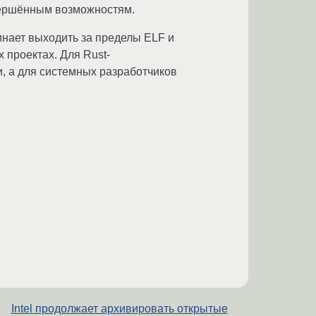
авершённым возможностям.
инает выходить за пределы ELF и
 проектах. Для Rust-
и, а для системных разработчиков
Intel продолжает архивировать открытые