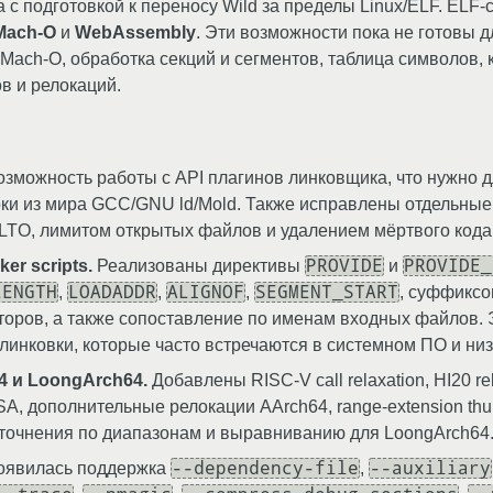
а с подготовкой к переносу Wild за пределы Linux/ELF. ELF
Mach-O
и
WebAssembly
. Эти возможности пока не готовы д
ach-O, обработка секций и сегментов, таблица символов, код
в и релокаций.
можность работы с API плагинов линковщика, что нужно для
ки из мира GCC/GNU ld/Mold. Также исправлены отдельные 
nLTO, лимитом открытых файлов и удалением мёртвого кода
PROVIDE
PROVIDE_
r scripts.
Реализованы директивы
и
LENGTH
LOADADDR
ALIGNOF
SEGMENT_START
,
,
,
, суффикс
торов, а также сопоставление по именам входных файлов. 
инковки, которые часто встречаются в системном ПО и ни
4 и LoongArch64.
Добавлены RISC-V call relaxation, HI20 re
, дополнительные релокации AArch64, range-extension thu
е уточнения по диапазонам и выравниванию для LoongArch64
--dependency-file
--auxiliary
явилась поддержка
,