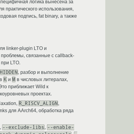
-специфичная логика вынесена за
ля практического использования,
овая подпись, fat binary, а также
 linker-plugin LTO и
проблемы, связанные с callback-
 при LTO.
HIDDEN
, разбор и выполнение
K
M
ов
и
в числовых литералах,
Это приближает Wild к
зкоуровневых проектах.
R_RISCV_ALIGN
laxation,
,
nks для AArch64, обработка ряда
.
--exclude-libs
--enable-
,
,