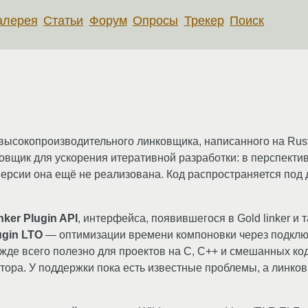
алерея
Статьи
Форум
Опросы
Трекер
Поиск
ысокопроизводительного линковщика, написанного на Rust
ковщик для ускорения итеративной разработки: в перспектив
версии она ещё не реализована. Код распространяется под
nker Plugin API
, интерфейса, появившегося в Gold linker и
lugin LTO
— оптимизации времени компоновки через подкл
ежде всего полезно для проектов на C, C++ и смешанных кодо
ора. У поддержки пока есть известные проблемы, а линков