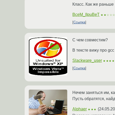
Класс. Как же раньше 
BceM_IIpuBeT
★★☆☆
Ссылка
С чем совместим?
В тексте вижу про gcc
Slackware_user
★★★★
Ссылка
Нечем заняться им, к
Пусть обратятся, най
Alphaer
(
24.05.20
★★★