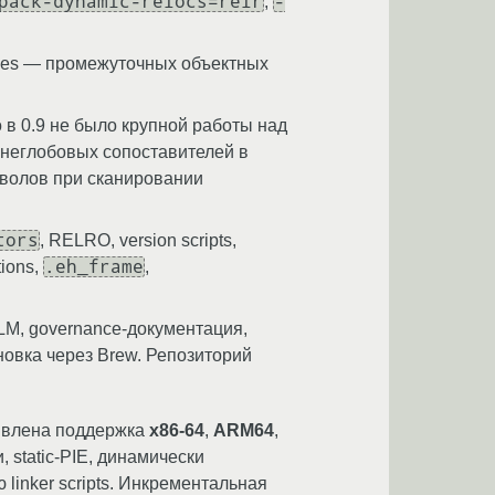
pack-dynamic-relocs=relr
-
,
bles — промежуточных объектных
 в 0.9 не было крупной работы над
 неглобовых сопоставителей в
мволов при сканировании
tors
, RELRO, version scripts,
.eh_frame
ions,
,
LM, governance-документация,
новка через Brew. Репозиторий
аявлена поддержка
x86-64
,
ARM64
,
, static-PIE, динамически
 linker scripts. Инкрементальная