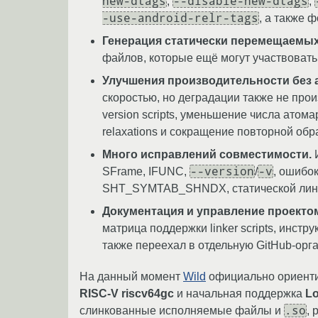
new-dtags
--disable-new-dtags
,
,
-use-android-relr-tags
, а также
Генерация статически перемещаемых
файлов, которые ещё могут участвовать
Улучшения производительности без 
скоростью, но деградации также не про
version scripts, уменьшение числа ато
relaxations и сокращение повторной об
Много исправлений совместимости.
И
--version
-v
SFrame, IFUNC,
/
, ошибо
SHT_SYMTAB_SHNDX, статической линковки
Документация и управление проекто
матрица поддержки linker scripts, инст
также переехал в отдельную GitHub-ор
На данный момент
Wild
официально ориенти
RISC-V riscv64gc
и начальная поддержка
L
.so
слинкованные исполняемые файлы и
, 