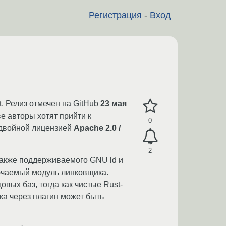
Регистрация
-
Вход
. Релиз отмечен на GitHub
23 мая
е авторы хотят прийти к
0
 двойной лицензией
Apache 2.0 /
2
 также поддерживаемого GNU ld и
ючаемый модуль линковщика.
вых баз, тогда как чистые Rust-
ка через плагин может быть