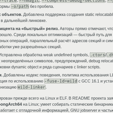
--trace
--nmagic
--compress-debug-sections
--
,
,
,
-o/path
 формы
без пробела.
 объектов.
Добавлена поддержка создания static relocata
 в дальнейшей линковке.
акцента на «быстрый» релиз.
Авторы прямо отмечают, что
изошло. Среди локальных оптимизаций — быстрый путь для
марных операций, параллельный расчёт адресов секций и си
работки уже разрешённых секций.
.ctors
.d
справлена обработка weak undefined symbols,
/
к неопределённых символов, предупреждений, debug relocat
 dynamic object и ряда сценариев с linker scripts.
м.
Добавлены кодекс поведения, политика использования L
-fuse-ld=wild
рукция по использованию
с GCC 16.1 и уста
wild-linker
ганизацию
.
рован прежде всего на Linux и ELF. В README проекта з
oongArch64
на Linux; умеет собирать статические бинарники
работает с отладочной информацией, GNU jobserver и частью