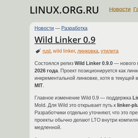
LINUX.ORG.RU
Новости
Г
Новости
—
Разработка
Wild Linker 0.9
rust
,
wild linker
,
линковка
,
утилита
Состоялся релиз
Wild Linker 0.9.0
— нового в
2026 года
. Проект позиционируется как лин
инкрементальной линковке, хотя в текущей 
MIT
.
Главное изменение Wild 0.9 — поддержка
Li
Mold. Для Wild это открывает путь к
linker-p
Разработчики отдельно уточняют, что это пр
проекты обычно делают LTO внутри компилят
медленной.