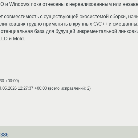
ach-O и Windows пока отнесены к нереализованным или нез
т совместимость с существующей экосистемой сборки, нач
 линковщик трудно применять в крупных C/C++ и смешанных
 потенциальная база для будущей инкрементальной линковк
LLD и Mold.
:30 +00:00
)
4.05.2026 12:27:37 +00:00
(всего исправлений: 2)
i386