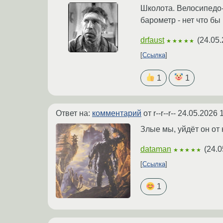
Школота. Велосипедо-
барометр - нет что бы
drfaust
(
24.05.
★★★★★
Ссылка
1
1
Ответ на:
комментарий
от r--r--r--
24.05.2026 
Злые мы, уйдёт он от 
dataman
(
24.0
★★★★★
Ссылка
1