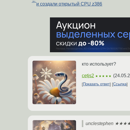
←
и создали открытый CPU z386
кто использует?
cetjs2
(
24.05.
★★★★★
Показать ответ
Ссылка
unclestephen ★★★★★