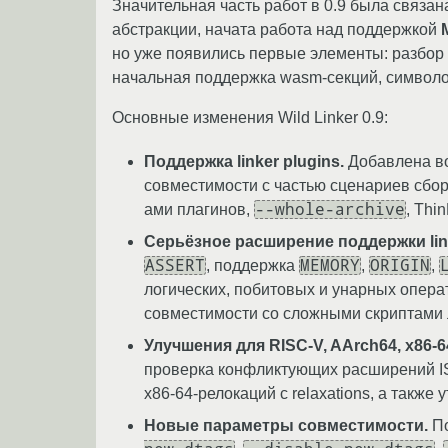
Значительная часть работ в 0.9 была связан
абстракции, начата работа над поддержкой
но уже появились первые элементы: разбор M
начальная поддержка wasm-секций, символо
Основные изменения Wild Linker 0.9:
Поддержка linker plugins.
Добавлена воз
совместимости с частью сценариев сбор
--whole-archive
ами плагинов,
, Thi
Серьёзное расширение поддержки linke
ASSERT
MEMORY
ORIGIN
, поддержка
,
,
логических, побитовых и унарных опера
совместимости со сложными скриптами л
Улучшения для RISC-V, AArch64, x86-6
проверка конфликтующих расширений ISA
x86-64-релокаций с relaxations, а такж
Новые параметры совместимости.
По