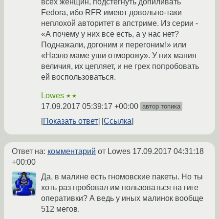
всех женщин, подстегнуть допиливать
Fedora, ибо RFR имеют довольно-таки
неплохой авторитет в апстриме. Из серии -
«А почему у них все есть, а у нас нет?
Поднажали, догоним и перегоним!» или
«Назло маме уши отморожу». У них мания
величия, их цепляет, и не грех попробовать
ей воспользоваться.
Lowes
★★
17.09.2017 05:39:17 +00:00
автор топика
Показать ответ
Ссылка
Ответ на:
комментарий
от Lowes
17.09.2017 04:31:18
+00:00
Да, в малине есть гномовские пакеты. Но ты
хоть раз пробовал им пользоваться на гиге
оперативки? А ведь у иных малинок вообще
512 мегов.