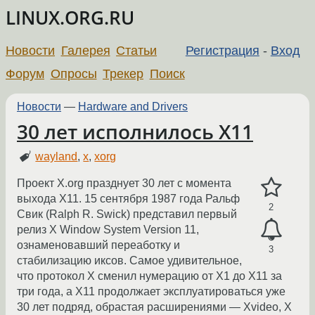
LINUX.ORG.RU
Новости
Галерея
Статьи
Регистрация
-
Вход
Форум
Опросы
Трекер
Поиск
Новости
—
Hardware and Drivers
30 лет исполнилось X11
wayland
,
x
,
xorg
Проект X.org празднует 30 лет с момента
выхода X11. 15 сентября 1987 года Ральф
2
Свик (Ralph R. Swick) представил первый
релиз X Window System Version 11,
ознаменовавший переаботку и
3
стабилизацию иксов. Самое удивительное,
что протокол X сменил нумерацию от X1 до X11 за
три года, а X11 продолжает эксплуатироваться уже
30 лет подряд, обрастая расширениями — Xvideo, X