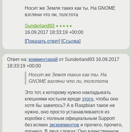
Носит же Земля таких как ты. На GNOME
взгляни что ли, толстота
Sunderland93
★★★★★
16.09.2017 18:33:19 +00:00
Показать ответ
Ссылка
Ответ на:
комментарий
от Sunderland93
16.09.2017
18:33:19 +00:00
Носит же Земля таких как ты. На
GNOME взгляни что ли, толстота
Это тот, к которому нужно накладывать
клешнями костыли вроде
этого
, чтобы оно
хотя бы завелось? А в Raspbian такое не
нужно, оно просто устанавливается из
коробки с полным официальным Support
без всяких
экскрементов
и прочего, прочего,
прочего. В двух словах: Оно единственное,