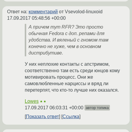
Ответ на:
комментарий
от Vsevolod-linuxoid
17.09.2017 05:48:56 +00:00
А причем тут RFR? Это просто
обычная Fedora с доп. репами для
удобства. И вяленый с гномом там
конечно не хуже, чем в основном
дистрибутиве.
У них неплохие контакты с апстримом,
соответственно там есть среди юнцов кому
мотивировать процесс. Они же
самовлюбленные нарциссы и вряд ли
перетерпят, что кто-то лучше них оказался.
Lowes
★★
17.09.2017 06:03:31 +00:00
автор топика
Показать ответ
Ссылка