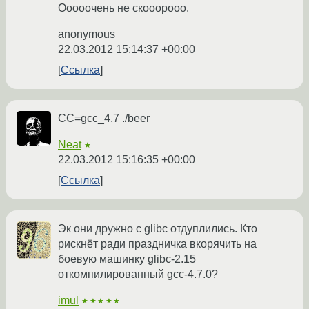
Ооооочень не скооорооо.
anonymous
22.03.2012 15:14:37 +00:00
Ссылка
СС=gcc_4.7 ./beer
Neat
★
22.03.2012 15:16:35 +00:00
Ссылка
Эк они дружно с glibc отдуплились. Кто
рискнёт ради праздничка вкорячить на
боевую машинку glibc-2.15
откомпилированный gcc-4.7.0?
imul
★★★★★