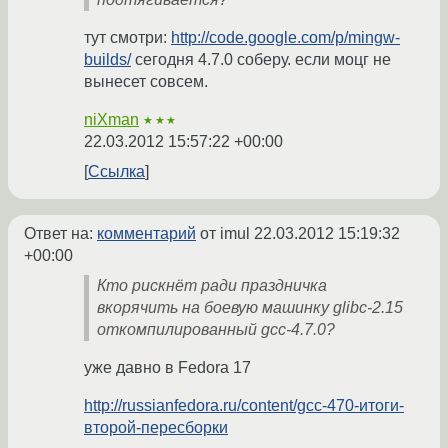
тут смотри:
http://code.google.com/p/mingw-
builds/
сегодня 4.7.0 соберу. если моцг не
вынесет совсем.
niXman
★★★
22.03.2012 15:57:22 +00:00
Ссылка
Ответ на:
комментарий
от imul
22.03.2012 15:19:32
+00:00
Кто рискнёт ради праздничка
вкорячить на боевую машинку glibc-2.15
откомпилированный gcc-4.7.0?
уже давно в Fedora 17
http://russianfedora.ru/content/gcc-470-итоги-
второй-пересборки