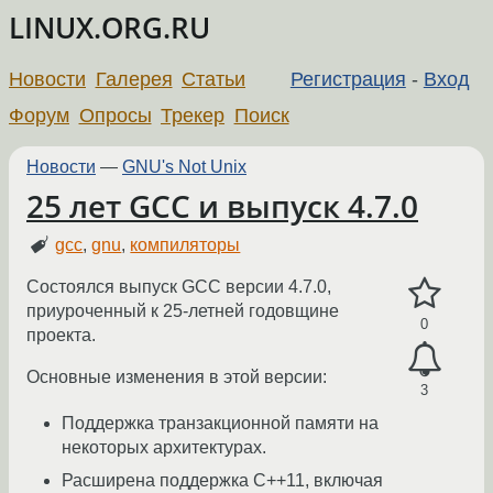
LINUX.ORG.RU
Новости
Галерея
Статьи
Регистрация
-
Вход
Форум
Опросы
Трекер
Поиск
Новости
—
GNU's Not Unix
25 лет GCC и выпуск 4.7.0
gcc
,
gnu
,
компиляторы
Состоялся выпуск GCC версии 4.7.0,
приуроченный к 25-летней годовщине
0
проекта.
Основные изменения в этой версии:
3
Поддержка транзакционной памяти на
некоторых архитектурах.
Расширена поддержка C++11, включая