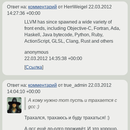
Ответ на:
комментарий
от HerrWeigel
22.03.2012
14:27:36 +00:00
LLVM has since spawned a wide variety of
front ends, including Objective-C, Fortran, Ada,
Haskell, Java bytecode, Python, Ruby,
ActionScript, GLSL, Clang, Rust and others
anonymous
22.03.2012 14:35:38 +00:00
Ссылка
Ответ на:
комментарий
от true_admin
22.03.2012
14:04:10 +00:00
А кому нужно тот пусть и трахается с
gcc :)
Трахался, трахаюсь и буду трахаться! :)
А gcc ещё до-олго проживёт. И это хорошо.