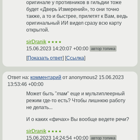
оригинале у противников в гильдии тоже
будет «Дверь Измерений», то они точно
также, а то и быстрее, прилетят к Вам, ведь
оригинальный ИИ видел сразу всю карту
открытой.
sirDranik
★★★★
15.06.2023 14:20:07 +00:00
автор топика
Показать ответ
Ссылка
Ответ на:
комментарий
от anonymous2
15.06.2023
13:53:46 +00:00
Может быть "
там
" еще и мультиплеерный
режим где-то есть? Чтобы лишнюю работу
не делать...
И о каких «фичах» Вы вообще ведете речи?
sirDranik
★★★★
15.06.2023 14:24:54 +00:00
автор топика