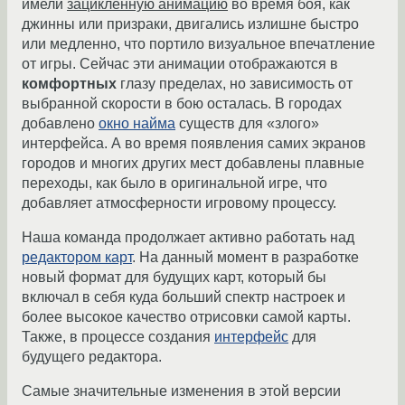
имели
зацикленную анимацию
во время боя, как
джинны или призраки, двигались излишне быстро
или медленно, что портило визуальное впечатление
от игры. Сейчас эти анимации отображаются в
комфортных
глазу пределах, но зависимость от
выбранной скорости в бою осталась. В городах
добавлено
окно найма
существ для «злого»
интерфейса. А во время появления самих экранов
городов и многих других мест добавлены плавные
переходы, как было в оригинальной игре, что
добавляет атмосферности игровому процессу.
Наша команда продолжает активно работать над
редактором карт
. На данный момент в разработке
новый формат для будущих карт, который бы
включал в себя куда больший спектр настроек и
более высокое качество отрисовки самой карты.
Также, в процессе создания
интерфейс
для
будущего редактора.
Самые значительные изменения в этой версии