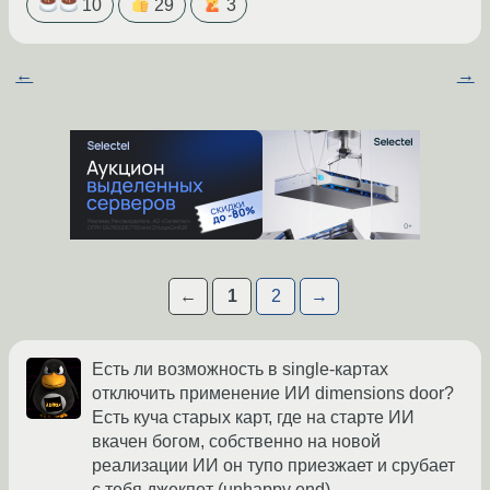
10
29
3
←
→
←
1
2
→
Есть ли возможность в single-картах
отключить применение ИИ dimensions door?
Есть куча старых карт, где на старте ИИ
вкачен богом, собственно на новой
реализации ИИ он тупо приезжает и срубает
с тебя джекпот (unhappy end).