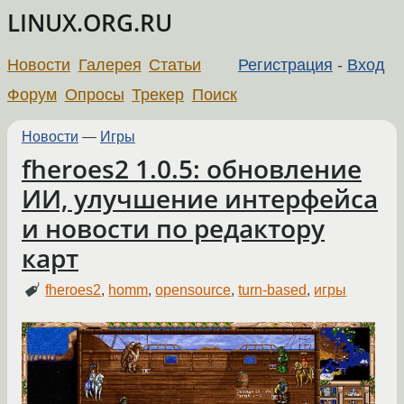
LINUX.ORG.RU
Новости
Галерея
Статьи
Регистрация
-
Вход
Форум
Опросы
Трекер
Поиск
Новости
—
Игры
fheroes2 1.0.5: обновление
ИИ, улучшение интерфейса
и новости по редактору
карт
fheroes2
,
homm
,
opensource
,
turn-based
,
игры