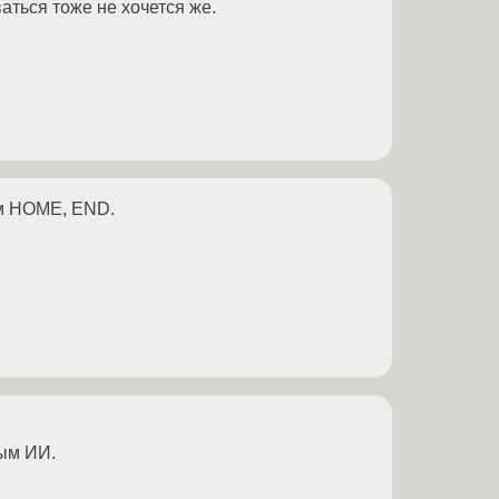
ться тоже не хочется же.
ам HOME, END.
ным ИИ.