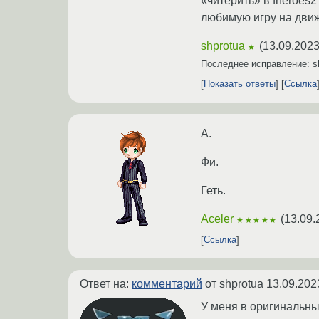
«читерить» в fheroes
любимую игру на движ
shprotua
(
13.09.2023
★
Последнее исправление: s
Показать ответы
Ссылка
А.
Фи.
Геть.
Aceler
(
13.09.
★★★★★
Ссылка
Ответ на:
комментарий
от shprotua
13.09.202
У меня в оригинальны