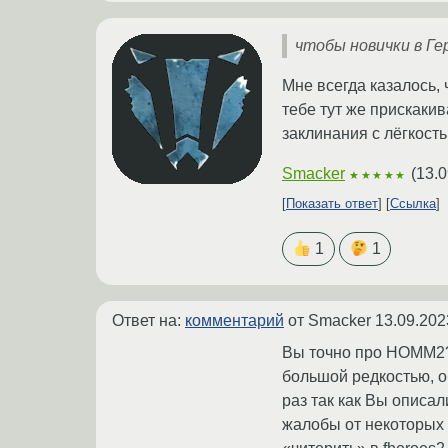
чтобы новички в Ге
Мне всегда казалось,
тебе тут же прискаки
заклинания с лёгкость
Smacker
(
13.0
★★★★★
Показать ответ
Ссылка
1
1
Ответ на:
комментарий
от Smacker
13.09.202
Вы точно про HOMM2?
большой редкостью, о
раз так как Вы описал
жалобы от некоторых 