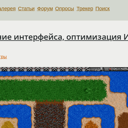
алерея
Статьи
Форум
Опросы
Трекер
Поиск
ение интерфейса, оптимизация 
гры