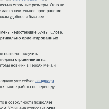
 весьма скромные размеры. Окно не
имает значительное пространство.
рокам удобнее и быстрее
авлены недостающие буквы. Слова,
ертикально ориентированных
ые позволят получить
 введены
ограничения
на
 чтобы новички в Героях Меча и
 однако уже сейчас
ландшафт
утся также работы по переводу
о в совокупности позволяет
ом. Улучшена отрисовка
окна