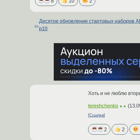
8
10
2
Деcятое обновление стартовых наборов A
←
p10
Хоть и не люблю втор
tereshchenko
(
13.0
★★
Ссылка
2
2