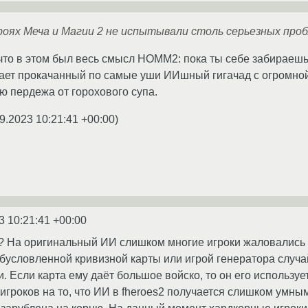
роях Меча и Магии 2 не испытывали столь серьезных про
 что в этом был весь смысл HOMM2: пока ты себе забираешь 
вает прокачанный по самые уши ИИшный гигачад с огромной
ю пердежа от горохового супа.
9.2023 10:21:41 +00:00
)
3 10:21:41 +00:00
 На оригинальный ИИ слишком многие игроки жаловались з
бусловленной кривизной карты или игрой генератора случай
и. Если карта ему даёт большое войско, то он его использу
игроков на то, что ИИ в fheroes2 получается слишком умным