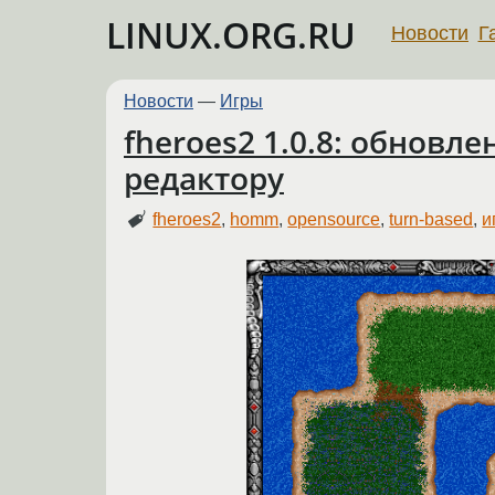
LINUX.ORG.RU
Новости
Г
Новости
—
Игры
fheroes2 1.0.8: обновл
редактору
fheroes2
,
homm
,
opensource
,
turn-based
,
и