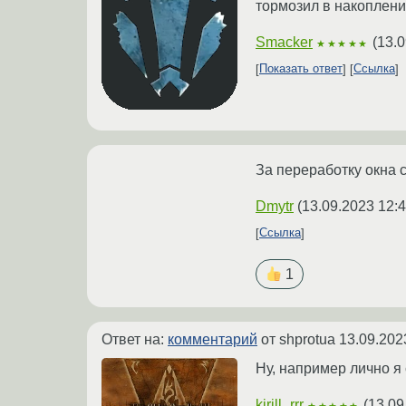
тормозил в накоплени
Smacker
(
13.0
★★★★★
Показать ответ
Ссылка
За переработку окна 
Dmytr
(
13.09.2023 12:4
Ссылка
1
Ответ на:
комментарий
от shprotua
13.09.202
Ну, например лично я
kirill_rrr
(
13.09
★★★★★