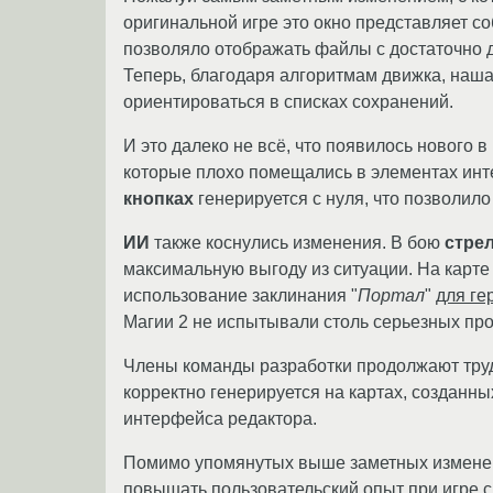
оригинальной игре это окно представляет с
позволяло отображать файлы с достаточно д
Теперь, благодаря алгоритмам движка, наш
ориентироваться в списках сохранений.
И это далеко не всё, что появилось новог
которые плохо помещались в элементах инте
кнопках
генерируется с нуля, что позволил
ИИ
также коснулись изменения. В бою
стре
максимальную выгоду из ситуации. На карт
использование заклинания "
Портал
"
для ге
Магии 2 не испытывали столь серьезных пр
Члены команды разработки продолжают труд
корректно генерируется на картах, созданн
интерфейса редактора.
Помимо упомянутых выше заметных изменени
повышать пользовательский опыт при игре с