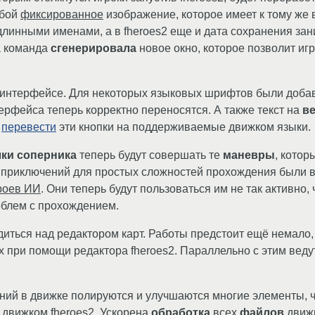
обой
фиксированное
изображение, которое имеет к тому же
линными именами, а в fheroes2 еще и дата сохранения зан
а команда
сгенерировала
новое окно, которое позволит иг
о в интерфейсе. Для некоторых языковых шрифтов были доб
рфейса теперь корректно переносятся. А также текст на
в
о
перевести
эти кнопки на поддерживаемые движком языки.
лки соперника
теперь будут совершать те
маневры
, котор
е приключений для простых сложностей прохождения были
роев ИИ
. Они теперь будут пользоваться им не так активно,
облем с прохождением.
иться над редактором карт. Работы предстоит ещё немало,
ых при помощи редактора fheroes2. Параллельно с этим вед
й в движке полируются и улучшаются многие элементы, чт
 движком fheroes2. Ускорена
обработка
всех
файлов
движк