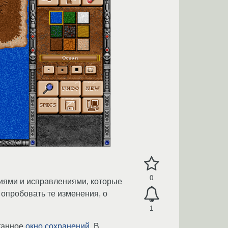
0
ниями и исправлениями, которые
 опробовать те изменения, о
1
отанное
окно сохранений
. В