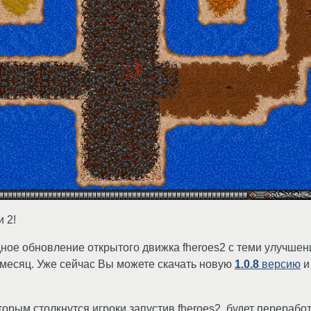
 2!
ное обновление открытого движка fheroes2 с теми улучше
месяц. Уже сейчас Вы можете скачать новую
1.0.8
версию
и
рым столкнутся игроки запустив fheroes2, будет перераб