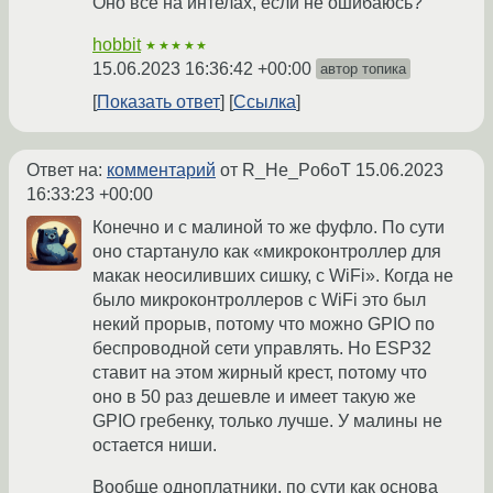
Оно всё на интелах, если не ошибаюсь?
hobbit
★★★★★
15.06.2023 16:36:42 +00:00
автор топика
Показать ответ
Ссылка
Ответ на:
комментарий
от R_He_Po6oT
15.06.2023
16:33:23 +00:00
Конечно и с малиной то же фуфло. По сути
оно стартануло как «микроконтроллер для
макак неосиливших сишку, с WiFi». Когда не
было микроконтроллеров с WiFi это был
некий прорыв, потому что можно GPIO по
беспроводной сети управлять. Но ESP32
ставит на этом жирный крест, потому что
оно в 50 раз дешевле и имеет такую же
GPIO гребенку, только лучше. У малины не
остается ниши.
Вообще одноплатники, по сути как основа