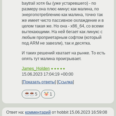
baytrail хотя бы (уже устаревшего) - по
размеру она плюс-минус как малина, по
энергопотреблению как малина, точно так
же имеет чисто пассивное охлаждение и в
целом такая же. Но она - x86_64, со всеми
вытекающими. На ней бегает как линукс с
любым проприетарным софтом (который
под ARM не завезли), так и десятка.
И таких решений хватает на рынке. То есть
опять тут малина проигрывает.
James_Holden
★★★★★
15.06.2023 17:04:19 +00:00
Показать ответы
Ссылка
5
1
Ответ на:
комментарий
от hobbit
15.06.2023 16:59:08