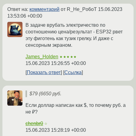
Ответ на:
комментарий
от R_He_Po6oT
15.06.2023
13:53:06 +00:00
В задаче врубать электричество по
соотношению цена/результат - ESP32 рвет
эту фиготень как тузик грелку. И даже с
сенсорным экраном.
James_Holden
★★★★★
15.06.2023 15:26:55 +00:00
Показать ответ
Ссылка
$79 (6650 руб.
Если доллар написан как $, то почему руб. а
не ₽?
chenbr0
☆
15.06.2023 15:28:19 +00:00