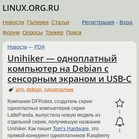
LINUX.ORG.RU
Новости
Галерея
Статьи
Регистрация
-
Вход
Форум
Опросы
Трекер
Поиск
Новости
—
PDA
Unihiker — одноплатный
компьютер на Debian с
сенсорным экраном и USB-C
arm
,
debian
,
одноплатник
Компания DFRobot, создатель серии
одноплатных компьютеров серии
1
LattePanda, выпустила новую модель из
отдельной серии, получившую название
Unihiker. Как пишет
Tom’s Hardware
, это
1
прямой конкурент одноплатников Raspberry