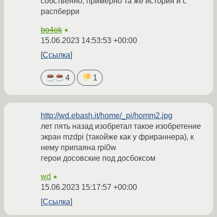
собственно, примерно та же история и с
распберри
bo4ok
★
15.06.2023 14:53:53 +00:00
Ссылка
4
1
http://wd.ebash.it/home/_pi/homm2.jpg
лет пять назад изобретал такое изобретение
экран mzdpi (такойже как у фрираннера), к
нему припаяна rpi0w
герои досовские под досбоксом
wd
★
15.06.2023 15:17:57 +00:00
Ссылка