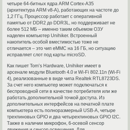
четыре 64-битных ядра ARM Cortex-A35
(архитектура ARM v8-A), работающих на частоте до
1,2 ГГц. Процессор работает с оперативной
памятью от DDR2 до DDR3L, но поддерживает не
более 512 МБ – именно таким объемом ОЗУ
наделен компьютер Unihiker. Встроенный
накопитель особой вместимостью тоже не
отличается – это чип еММС на 16 ГБ, но ситуацию
исправляет слот под карты microSD.
Как пишет Tom’s Hardware, Unihiker имеет в
арсенале модули Bluetooth 4.0 и Wi-Fi 802.11n (Wi-Fi
4), реализованные в виде чипа Realtek RTL8723DS.
За счет него компьютер может подключаться к
беспроводной сети в качестве потребителя или же
работать дополнительной точкой доступа. Из
дополнительных интерфейсов на печатной плате
компьютера есть полноразмерный USB-A, четыре
трехпиновых GPIO и два четырехпиновых GPIO I2C.
Также в наличии микрофон, 6-осевой сенсор
движения и сенсор освещения. Для