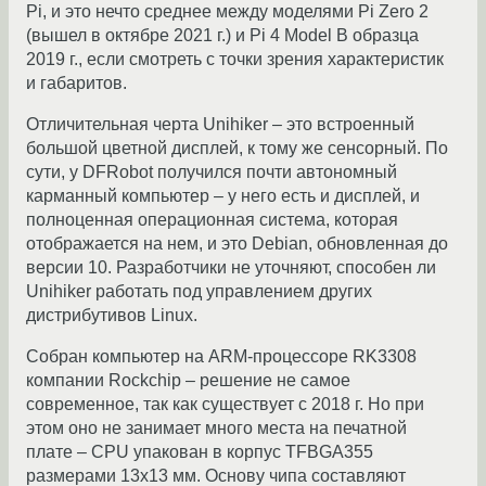
Pi, и это нечто среднее между моделями Pi Zero 2
(вышел в октябре 2021 г.) и Pi 4 Model B образца
2019 г., если смотреть с точки зрения характеристик
и габаритов.
Отличительная черта Unihiker – это встроенный
большой цветной дисплей, к тому же сенсорный. По
сути, у DFRobot получился почти автономный
карманный компьютер – у него есть и дисплей, и
полноценная операционная система, которая
отображается на нем, и это Debian, обновленная до
версии 10. Разработчики не уточняют, способен ли
Unihiker работать под управлением других
дистрибутивов Linux.
Собран компьютер на ARM-процессоре RK3308
компании Rockchip – решение не самое
современное, так как существует с 2018 г. Но при
этом оно не занимает много места на печатной
плате – CPU упакован в корпус TFBGA355
размерами 13х13 мм. Основу чипа составляют