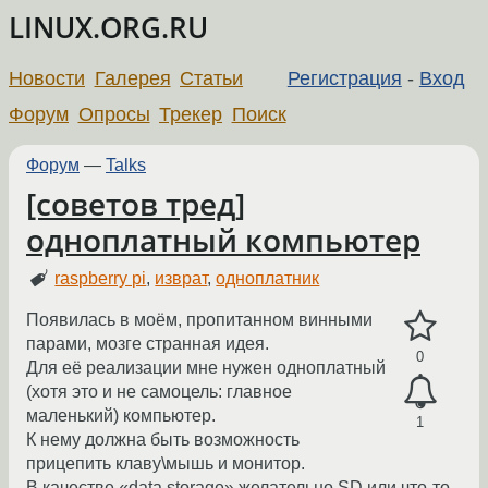
LINUX.ORG.RU
Новости
Галерея
Статьи
Регистрация
-
Вход
Форум
Опросы
Трекер
Поиск
Форум
—
Talks
[советов тред]
одноплатный компьютер
raspberry pi
,
изврат
,
одноплатник
Появилась в моём, пропитанном винными
парами, мозге странная идея.
0
Для её реализации мне нужен одноплатный
(хотя это и не самоцель: главное
маленький) компьютер.
1
К нему должна быть возможность
прицепить клаву\мышь и монитор.
В качестве «data storage» желательно SD или что-то