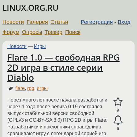
LINUX.ORG.RU
Новости
Галерея
Статьи
Регистрация
-
Вход
Форум
Опросы
Трекер
Поиск
Новости
—
Игры
Flare 1.0 — свободная RPG
2D игра в стиле серии
Diablo
flare
,
rpg
,
игры
Через много лет после начала разработки и
через 4 года после релиза 0.19 состоялся
9
выпуск стабильной версии свободной
(GPLv3 и CC-BY-SA 3.0) RPG 2D игры Flare.
Разработчики и поклонники справедливо
6
сравнивают игру с легендарной серией игр