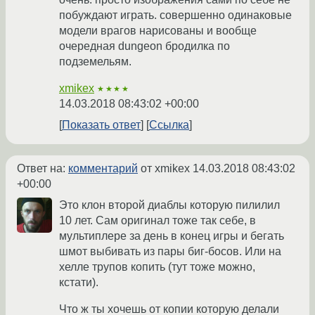
побуждают играть. совершенно одинаковые
модели врагов нарисованы и вообще
очередная dungeon бродилка по
подземельям.
xmikex
★★★★
14.03.2018 08:43:02 +00:00
Показать ответ
Ссылка
Ответ на:
комментарий
от xmikex
14.03.2018 08:43:02
+00:00
Это клон второй диаблы которую пилилил
10 лет. Сам оригинал тоже так себе, в
мультиплере за день в конец игры и бегать
шмот выбивать из пары биг-босов. Или на
хелле трупов копить (тут тоже можно,
кстати).
Что ж ты хочешь от копии которую делали