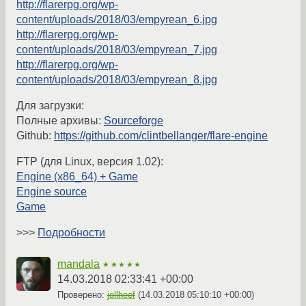
http://flarerpg.org/wp-
content/uploads/2018/03/empyrean_6.jpg
http://flarerpg.org/wp-
content/uploads/2018/03/empyrean_7.jpg
http://flarerpg.org/wp-
content/uploads/2018/03/empyrean_8.jpg
Для загрузки:
Полные архивы:
Sourceforge
Github:
https://github.com/clintbellanger/flare-engine
FTP (для Linux, версия 1.02):
Engine (x86_64) + Game
Engine source
Game
>>>
Подробности
mandala
★★★★★
14.03.2018 02:33:41 +00:00
Проверено:
jollheef
(
14.03.2018 05:10:10 +00:00
)