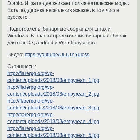
Diablo. Игра поддерживает пользовательские моды.
Есть поддержка нескольких языков, в том числе
русского.
Подготовлены бинарные сборки для Linux и
Windows. В планах предложение бинарных сборок
для macOS, Android и Web-браузеров.
Видео:
https://youtu.be/OLrUYYulcss
Скриншоты:
http://flarerpg.org/wp-
content/uploads/2018/03/empyrean_1.jpg
http://flarerpg.org/wp-
content/uploads/2018/03/empyrean_2.jpg
http://flarerpg.org/wp-
content/uploads/2018/03/empyrean_3.jpg
http://flarerpg.org/wp-
content/uploads/2018/03/empyrean_4.jpg
http://flarerpg.org/wp-
content/uploads/2018/03/empyrean_5.jpg