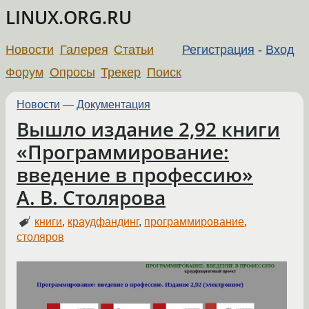
LINUX.ORG.RU
Новости
Галерея
Статьи
Регистрация
-
Вход
Форум
Опросы
Трекер
Поиск
Новости
—
Документация
Вышло издание 2,92 книги
«Программирование:
введение в профессию»
А. В. Столярова
книги
,
краудфандинг
,
программирование
,
столяров