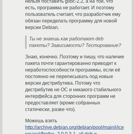
нельзя поставить glibc-2.2, а на той, что
есть, программа не работает. И поэтому
пользователь считает, что разработчик ему
обязан переделать программу для новой
версии Debian.
Ты не знаешь как работают deb
пакеты? Зависимости? Тестирование?
Знаю, конечно. Поэтому и пишу, что наличие
пакета почти гарантированно приводит к
неработоспособности программы, если её
постоянно не переписывать под новые
версии дистрибутива. Потому что
дистрибутив не ОС и никакого стабильного
интерфейса для сторонних программ не
предоставляет (кроме собранных
статически, разве что).
Можешь взять
http://archive.debian.org/debian/pool/main/i/ice
weasel/firefox_2.0.0.3-1_all.deb
и