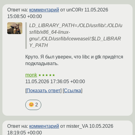
Ответ на:
комментарий
от unC0Rr
11.05.2026
15:08:50 +00:00
LD_LIBRARY_PATH=./OLD/usr/lib/:./OLD/u
sr/lib/x86_64-linux-
gnu/:./OLD/usr/lib/iceweasel/:$LD_LIBRAR
Y_PATH
Круто. Я был уверен, что libc и gtk придётся
подкладывать.
monk
★★★★★
11.05.2026 17:36:05 +00:00
Показать ответ
Ссылка
2
Ответ на:
комментарий
от mister_VA
10.05.2026
18:19:05 +00:00