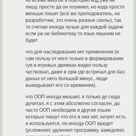
но всёже многое я повторно код уже не
пишу, просто да он поумнел, но кода просто
меньше пишет (всё же преподователь, не
разработчик, это очень разные скилы), так
то считаю иногда лучше для каждой задачи
если уж не библиотеку то язык лишним не
будет
что для наследования нет применения (я
сам пользу от него только в формировании
гуя и игровых движках видел пользу
чуствовал, даже в орм где встречал для баз
даных от него большой минус, люди
выкидывают его со временем).
что ООП иногда мешает, я только до сюда
дочитал, я с этим абсолютно согласен, да
часто ООП необходим и другие языки
которые пишут что его в них нет, хитрят есть
и используется, но иногда ООП вредит
(усложняет, удлиняет программу, замедляет,