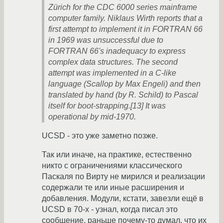
Zürich for the CDC 6000 series mainframe
computer family. Niklaus Wirth reports that a
first attempt to implement it in FORTRAN 66
in 1969 was unsuccessful due to
FORTRAN 66's inadequacy to express
complex data structures. The second
attempt was implemented in a C-like
language (Scallop by Max Engeli) and then
translated by hand (by R. Schild) to Pascal
itself for boot-strapping.[13] It was
operational by mid-1970.
UCSD - это уже заметно позже.
Так или иначе, на практике, естественно
никто с ограничениями классического
Паскаля по Вирту не мирился и реализации
содержали те или иные расширения и
добавления. Модули, кстати, завезли ещё в
UCSD в 70-х - узнал, когда писал это
сообщение, раньше почему-то думал, что их