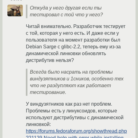
Откуда у него другая если ты
тестировал с той что у него?
Читай внимательно. Разработчик тестирует
с той, которая у него есть. И даже если у
пользователя на момент разработки был
Debian Sarge с glibc-2.2, теперь ему из-за
динамической линковки обновлять
дистрибутив нельзя?
Всегда было насрать на проблемы
виндузятников и 1сников, особенно тех
что не раздупляют как работает
тестирование.
У виндузятников как раз нет проблем.
Проблемы есть у линуксоидов, которые
используют дистрибутивы с динамической
линковкой:
https://forums.fedoraforum.org/showthread.php
?21129-Need-help-with-error-while-installing-