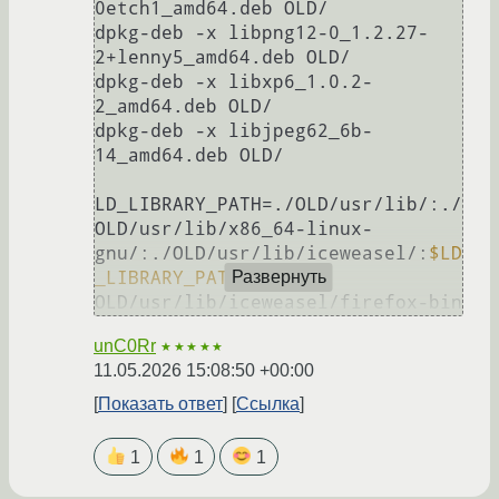
0etch1_amd64.deb OLD/

dpkg-deb -x libpng12-0_1.2.27-
2+lenny5_amd64.deb OLD/

dpkg-deb -x libxp6_1.0.2-
2_amd64.deb OLD/

dpkg-deb -x libjpeg62_6b-
14_amd64.deb OLD/

LD_LIBRARY_PATH=./OLD/usr/lib/:./
OLD/usr/lib/x86_64-linux-
gnu/:./OLD/usr/lib/iceweasel/:
$LD
_LIBRARY_PATH
Развернуть
unC0Rr
★★★★★
11.05.2026 15:08:50 +00:00
Показать ответ
Ссылка
1
1
1