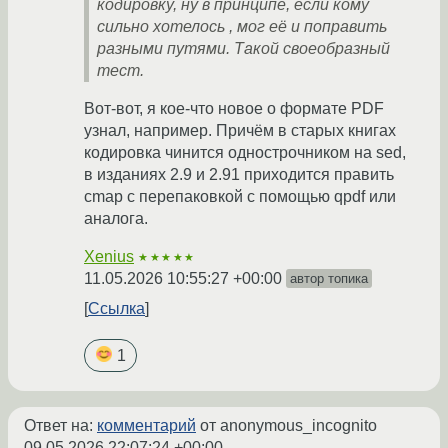
кодировку, ну в принципе, если кому
сильно хотелось , мог её и поправить
разными путями. Такой своеобразный
тест.
Вот-вот, я кое-что новое о формате PDF
узнал, например. Причём в старых книгах
кодировка чинится однострочником на sed,
в изданиях 2.9 и 2.91 приходится править
cmap с перепаковкой с помощью qpdf или
аналога.
Xenius
★★★★★
11.05.2026 10:55:27 +00:00
автор топика
Ссылка
1
Ответ на:
комментарий
от anonymous_incognito
09.05.2026 22:07:24 +00:00