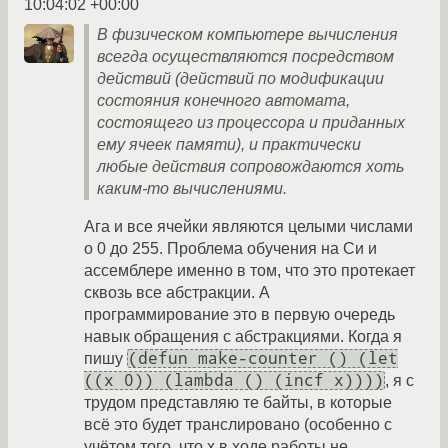
10:04:02 +00:00
В физическом компьютере вычисления
всегда осуществляются посредством
действий (действий по модификации
состояния конечного автомата,
состоящего из процессора и приданных
ему ячеек памяти), и практически
любые действия сопровождаются хоть
каким-то вычислениями.
Ага и все ячейки являются целыми числами
о 0 до 255. Проблема обучения на Си и
ассемблере именно в том, что это протекает
сквозь все абстракции. А
программирование это в первую очередь
навык обращения с абстракциями. Когда я
(defun make-counter () (let
пишу
((x 0)) (lambda () (incf x))))
, я с
трудом представляю те байты, в которые
всё это будет транслировано (особенно с
учётом того, что x в ходе работы не