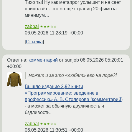
Тихо ты! Ну как метапрог услышит и на свет
приползёт - это ж ещё страниц 20 фимоза
минимум…
zabbal
★★★☆☆
06.05.2026 11:28:19 +00:00
Ссылка
Ответ на:
комментарий
от sunjob
06.05.2026 05:20:01
+00:00
может и за это «любят» его на лоре?!
Вышло издание 2,92 книги
«Программирование: введение в
профессию» А. В. Столярова (комментарий)
- а может за обычную двуличность и
бздливость.
zabbal
★★★☆☆
06.05.2026 11:30:51 +00:00