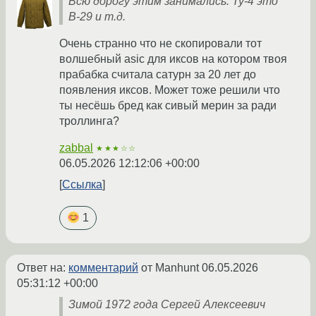
Всю дорогу этим занимались. Ту-4 это
B-29 и т.д.
Очень странно что не скопировали тот
волшебный asic для иксов на котором твоя
прабабка считала сатурн за 20 лет до
появления иксов. Может тоже решили что
ты несёшь бред как сивый мерин за ради
троллинга?
zabbal
★★★☆☆
06.05.2026 12:12:06 +00:00
Ссылка
1
Ответ на:
комментарий
от Manhunt
06.05.2026
05:31:12 +00:00
Зимой 1972 года Сергей Алексеевич