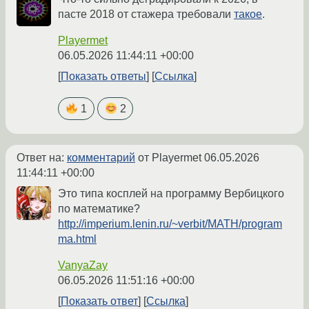
пасте 2018 от стажера требовали
такое
.
Playermet
06.05.2026 11:44:11 +00:00
Показать ответы
Ссылка
1
2
Ответ на:
комментарий
от Playermet
06.05.2026
11:44:11 +00:00
Это типа косплей на программу Вербицкого
по математике?
http://imperium.lenin.ru/~verbit/MATH/program
ma.html
VanyaZay
06.05.2026 11:51:16 +00:00
Показать ответ
Ссылка