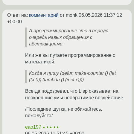
Ответ на:
комментарий
от monk
06.05.2026 11:37:12
+00:00
А программирование это в первую
очередь навык обращения с
абстракциями.
Или же вы путаете программирование с
математикой.
Когда я пишу (defun make-counter () (let
((x 0)) (lambda () (incf x))))
Всегда подозревал, что Lisp оказывает на
неокрепшие умы необратимое воздействие.
/Последнее шутка, не обижайтесь,
пожалуйста/
eao197
★★★★★
06.05.2026 11:51:45 +00:00