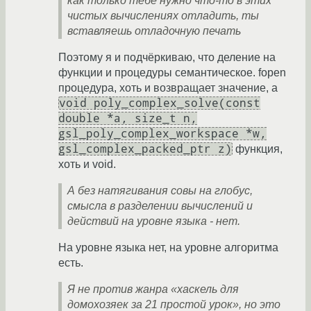
как только тебе нужно что-то в этих
чистых вычислениях отладить, ты
вставляешь отладочную печать
Поэтому я и подчёркиваю, что деление на
функции и процедуры семантическое. fopen
процедура, хоть и возвращает значение, а
void poly_complex_solve(const
double *a, size_t n,
gsl_poly_complex_workspace *w,
gsl_complex_packed_ptr z)
функция,
хоть и void.
А без натягивания совы на глобус,
смысла в разделении вычислений и
действий на уровне языка - нет.
На уровне языка нет, на уровне алгоритма
есть.
Я не против жанра «хаскель для
домохозяек за 21 простой урок», но это