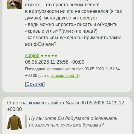
стихах... это просто великолепно!
в виртуозности ни кто не сомневался (я так
думаю). меня другое интересует
- ведь можно «просто» писать и обходить
«кривые углы»?(или я не прав?)
- как часто «вынужденно» применять такие
вот фОртели?
sunjob
★★★★★
06.05.2026 11:25:58 +00:00
Последнее исправление: sunjob
06.05.2026 11:31:34
+00:00
(всего
исправлений: 1
)
Ссылка
Ответ на:
комментарий
от Saakx
06.05.2026 04:29:12
+00:00
Ну ты хотя бы додумался обозначать
неизвестные русскими буквами?