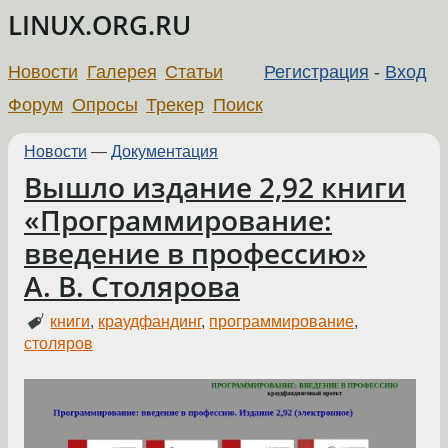
LINUX.ORG.RU
Новости
Галерея
Статьи
Регистрация
-
Вход
Форум
Опросы
Трекер
Поиск
Новости
—
Документация
Вышло издание 2,92 книги
«Программирование:
введение в профессию»
А. В. Столярова
книги
,
краудфандинг
,
программирование
,
столяров