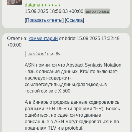
dataman
★★★★★
15.09.2025 18:56:03 +00:00
автор топика
Показать ответы
Ссылка
Ответ на:
комментарий
от bdrbt
15.09.2025 17:32:49
+00:00
protobuf,asn,tlv
ASN помнится что Abstract Syntaxis Notation
- язык описания данных. Кто/что включает-
наследует-содержит-
ссылается,типы,длины,флаги,коды..в
тесной связи с X.500
A в бинарь отродясь данные кодировались
разными BER,DER (и прочими *ER). Боюсь
ошибиться, но сдаётся что данные
описанные в ASN могут кодироваться и по
правилам TLV и в protobuf.