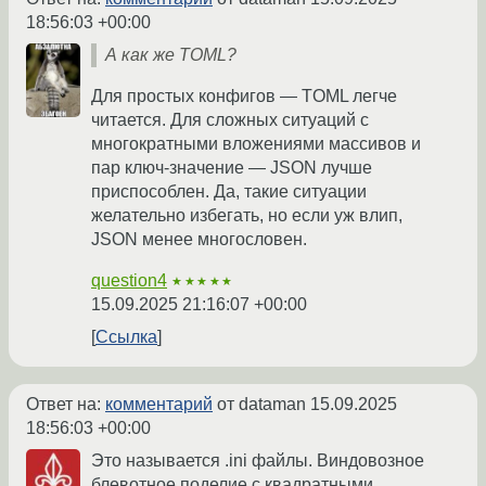
18:56:03 +00:00
А как же TOML?
Для простых конфигов — TOML легче
читается. Для сложных ситуаций с
многократными вложениями массивов и
пар ключ-значение — JSON лучше
приспособлен. Да, такие ситуации
желательно избегать, но если уж влип,
JSON менее многословен.
question4
★★★★★
15.09.2025 21:16:07 +00:00
Ссылка
Ответ на:
комментарий
от dataman
15.09.2025
18:56:03 +00:00
Это называется .ini файлы. Виндовозное
блевотное поделие с квадратными