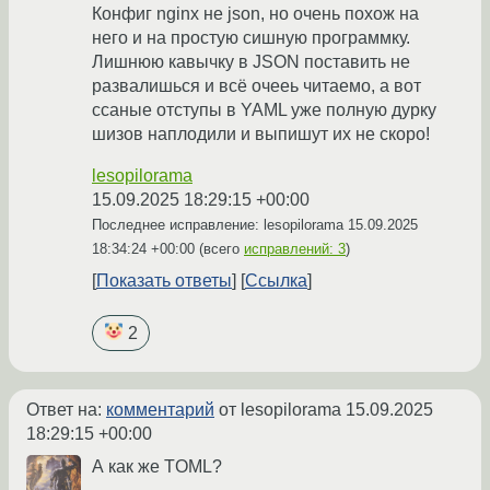
Конфиг nginx не json, но очень похож на
него и на простую сишную программку.
Лишнюю кавычку в JSON поставить не
развалишься и всё очееь читаемо, а вот
ссаные отступы в YAML уже полную дурку
шизов наплодили и выпишут их не скоро!
lesopilorama
15.09.2025 18:29:15 +00:00
Последнее исправление: lesopilorama
15.09.2025
18:34:24 +00:00
(всего
исправлений: 3
)
Показать ответы
Ссылка
2
Ответ на:
комментарий
от lesopilorama
15.09.2025
18:29:15 +00:00
А как же TOML?