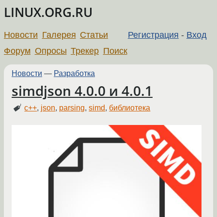
LINUX.ORG.RU
Новости
Галерея
Статьи
Регистрация
-
Вход
Форум
Опросы
Трекер
Поиск
Новости
—
Разработка
simdjson 4.0.0 и 4.0.1
c++
,
json
,
parsing
,
simd
,
библиотека