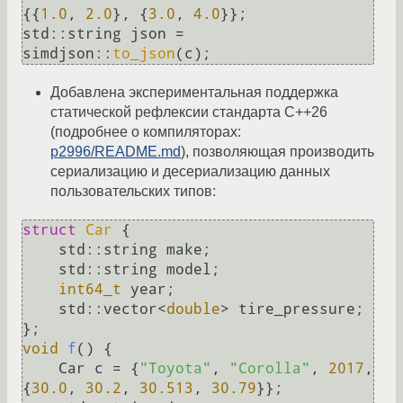
{{
1.0
, 
2.0
}, {
3.0
, 
4.0
}};

std::string json = 
simdjson::
to_json
Добавлена экспериментальная поддержка
статической рефлексии стандарта C++26
(подробнее о компиляторах:
p2996/README.md
), позволяющая производить
сериализацию и десериализацию данных
пользовательских типов:
struct
Car
 {

    std::string make;

    std::string model;

int64_t
 year;

    std::vector<
double
> tire_pressure;

void
f
()
{

    Car c = {
"Toyota"
, 
"Corolla"
, 
2017
, 
{
30.0
, 
30.2
, 
30.513
, 
30.79
}};
