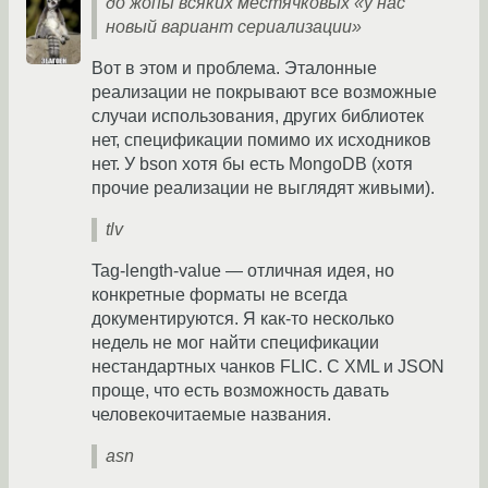
до жопы всяких местячковых «у нас
новый вариант сериализации»
Вот в этом и проблема. Эталонные
реализации не покрывают все возможные
случаи использования, других библиотек
нет, спецификации помимо их исходников
нет. У bson хотя бы есть MongoDB (хотя
прочие реализации не выглядят живыми).
tlv
Tag-length-value — отличная идея, но
конкретные форматы не всегда
документируются. Я как-то несколько
недель не мог найти спецификации
нестандартных чанков FLIC. С XML и JSON
проще, что есть возможность давать
человекочитаемые названия.
asn