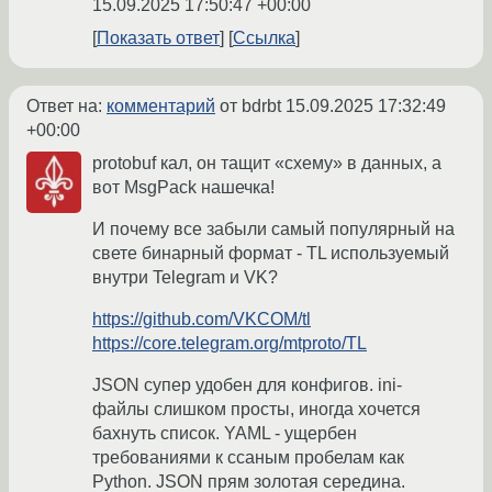
15.09.2025 17:50:47 +00:00
Показать ответ
Ссылка
Ответ на:
комментарий
от bdrbt
15.09.2025 17:32:49
+00:00
protobuf кал, он тащит «схему» в данных, а
вот MsgPack нашечка!
И почему все забыли самый популярный на
свете бинарный формат - TL используемый
внутри Telegram и VK?
https://github.com/VKCOM/tl
https://core.telegram.org/mtproto/TL
JSON супер удобен для конфигов. ini-
файлы слишком просты, иногда хочется
бахнуть список. YAML - ущербен
требованиями к ссаным пробелам как
Python. JSON прям золотая середина.