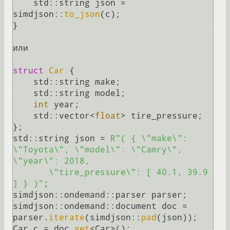
    std::string json = 
simdjson::
to_json
(c);

}

или

struct
Car
 {

    std::string make;

    std::string model;

int
 year;

    std::vector<
float
> tire_pressure;

};

std::string json = 
R"( { \"make\": 
\"Toyota\", \"model\": \"Camry\", 
\"year\": 2018,

       \"tire_pressure\": [ 40.1, 39.9 
] } )"
;

simdjson::ondemand::parser parser;

simdjson::ondemand::document doc = 
parser.
iterate
(simdjson::
pad
(json));

Car c = doc.
get