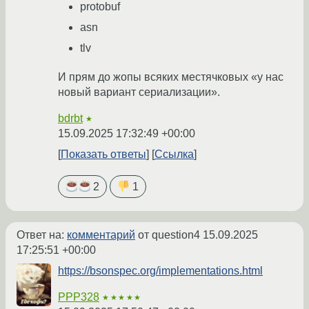
protobuf
asn
tlv
И прям до жопы всяких местячковых «у нас
новый вариант сериализации».
bdrbt
★
15.09.2025 17:32:49 +00:00
Показать ответы
Ссылка
2
1
Ответ на:
комментарий
от question4
15.09.2025
17:25:51 +00:00
https://bsonspec.org/implementations.html
PPP328
★★★★★