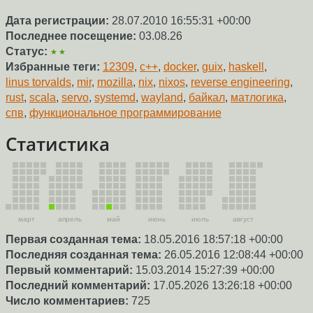
Дата регистрации:
28.07.2010 16:55:31 +00:00
Последнее посещение:
03.08.26
Статус:
★★
Избранные теги:
12309
,
c++
,
docker
,
guix
,
haskell
,
linus torvalds
,
mir
,
mozilla
,
nix
,
nixos
,
reverse engineering
,
rust
,
scala
,
servo
,
systemd
,
wayland
,
байкал
,
матлогика
,
спв
,
функциональное программирование
Статистика
март
апрель
май
июнь
июль
август
Первая созданная тема:
18.05.2016 18:57:18 +00:00
Последняя созданная тема:
26.05.2016 12:08:44 +00:00
Первый комментарий:
15.03.2014 15:27:39 +00:00
Последний комментарий:
17.05.2026 13:26:18 +00:00
Число комментариев:
725