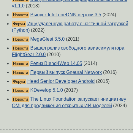
v1.1.0
(2018)
Выпуск Intel oneDNN версии 3.5
(2024)
Новости
Ищу удаленную работу с частичной загрузкой
Форум
(Python)
(2022)
MegaGlest 3.5.0
(2011)
Новости
Вышел релиз свободного авиасимулятора
Новости
FlightGear 2.0.0
(2010)
Релиз Blend4Web 14.05
(2014)
Новости
Первый выпуск Gneural Network
(2016)
Новости
Head Senior Developer Android
(2015)
Форум
KDevelop 5.1.0
(2017)
Новости
The Linux Foundation запускает инициативу
Новости
OMI для продвижения открытых ИИ-моделей
(2024)