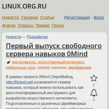
LINUX.ORG.RU
Новости
Галерея
Статьи
Регистрация
-
Вход
Форум
Опросы
Трекер
Поиск
Новости
—
Разработка
Первый выпуск свободного
сервера навыков 0Mind
инструменты
,
искусственный интеллект
,
нейронные сети
,
сервер навыков
,
фреймворки
В рамках проекта 0Mind (ЗироМайнд,
http://0mind.net
) развивается сервер
2
навыков, который можно использовать как
кроссплатформенный инструмент для
разработки искусственного интеллекта.
2
Подготовленные в различных фреймворках
модели машинного обучения, при добавлении в