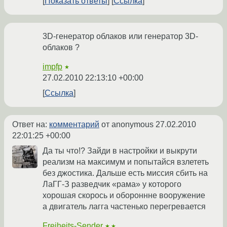
Показать ответы
Ссылка
3D-генератор облаков или генератор 3D-
облаков ?
impfp
★
27.02.2010 22:13:10 +00:00
Ссылка
Ответ на:
комментарий
от anonymous
27.02.2010
22:01:25 +00:00
Да ты что!? Зайди в настройки и выкрути
реализм на максимум и попытайся взлететь
без джостика. Дальше есть миссия сбить на
ЛаГГ-З разведчик «рама» у которого
хорошая скорось и обороннне вооружение
а двигатель лагга частенько перегревается
Freiheits-Sender
★★