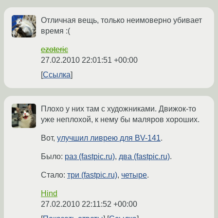
Отличная вещь, только неимоверно убивает
время :(
ezoteric
27.02.2010 22:01:51 +00:00
Ссылка
Плохо у них там с художниками. Движок-то
уже неплохой, к нему бы маляров хороших.
Вот,
улучшил ливрею для BV-141
.
Было:
раз (fastpic.ru)
,
два (fastpic.ru)
.
Стало:
три (fastpic.ru)
,
четыре
.
Hind
27.02.2010 22:11:52 +00:00