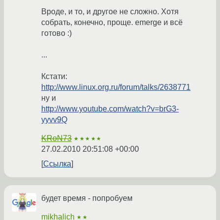
Вроде, и то, и другое не сложно. Хотя
собрать, конечно, проще. emerge и всё
готово :)
...
Кстати:
http://www.linux.org.ru/forum/talks/2638771
ну и
http://www.youtube.com/watch?v=brG3-
yyvv9Q
KRoN73
★★★★★
27.02.2010 20:51:08 +00:00
Ссылка
будет время - попробуем
mikhalich
★★