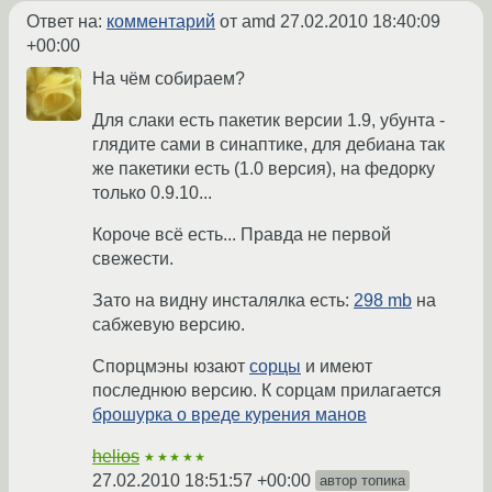
Ответ на:
комментарий
от amd
27.02.2010 18:40:09
+00:00
На чём собираем?
Для слаки есть пакетик версии 1.9, убунта -
глядите сами в синаптике, для дебиана так
же пакетики есть (1.0 версия), на федорку
только 0.9.10...
Короче всё есть... Правда не первой
свежести.
Зато на видну инсталялка есть:
298 mb
на
сабжевую версию.
Спорцмэны юзают
сорцы
и имеют
последнюю версию. К сорцам прилагается
брошурка о вреде курения манов
helios
★★★★★
27.02.2010 18:51:57 +00:00
автор топика