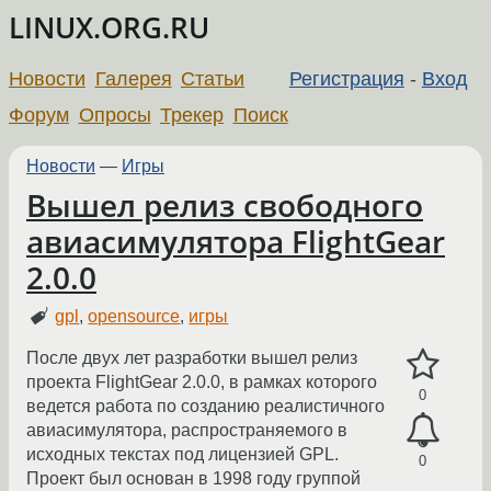
LINUX.ORG.RU
Новости
Галерея
Статьи
Регистрация
-
Вход
Форум
Опросы
Трекер
Поиск
Новости
—
Игры
Вышел релиз свободного
авиасимулятора FlightGear
2.0.0
gpl
,
opensource
,
игры
После двух лет разработки вышел релиз
проекта FlightGear 2.0.0, в рамках которого
0
ведется работа по созданию реалистичного
авиасимулятора, распространяемого в
исходных текстах под лицензией GPL.
0
Проект был основан в 1998 году группой