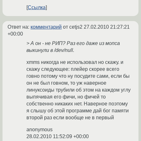
Ссылка
Ответ на:
комментарий
от cetjs2
27.02.2010 21:27:21
+00:00
> А он - не РИП? Раз его даже из мопса
выкинули в /dev/null.
xmms никогда не использовал но скажу. и
скажу следующее: плейер скорее всего
говно потому что ну посудите сами, если бы
он не был говном, то уж наверное
линуксоиды трубили об этом на каждом углу
выпячивая его фичи, но фичей то
собственно никаких нет. Наверное поэтому
я слышу об этой программе дай бог памяти
второй раз если вообще не в первый
anonymous
28.02.2010 11:52:09 +00:00