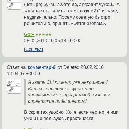
(четыре) буквы? Хотя да, алфавит чужой... А
запятые поставить тоже сложно? Опять же,
неудивительно. Посему советую быстро,
решительно, принять «Эвтаназепам».
GotF
★★★★★
28.02.2010 10:05:13 +00:00
Ссылка
Ответ на:
комментарий
от Deleted
28.02.2010
10:04:47 +00:00
А звать CLI клиент уже некошерно?
Или ты настолько суров, что
управляешься с программой вызывая
клиентские либы шеллом?
В скриптах удобно. Хотя, если честно, я ими
уже и не пользуюсь практически.