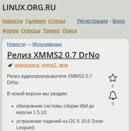
LINUX.ORG.RU
Новости
Галерея
Статьи
Регистрация
-
Вход
Форум
Опросы
Трекер
Поиск
Новости
—
Мультимедиа
Релиз XMMS2 0.7 DrNo
opensource
,
xmms2
,
звук
Релиз аудиопроигрывателя XMMS2 0.7
DrNo.
0
В новой версии мы увидим:
0
обновление системы сборки Waf до
версии 1.5.10;
устранение падений на OS X 10.6 Snow
Leopard;