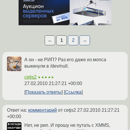
←
1
2
→
А он - не РИП? Раз его даже из мопса
выкинули в /dev/null.
cetjs2
★★★★★
27.02.2010 21:27:21 +00:00
Показать ответы
Ссылка
Ответ на:
комментарий
от cetjs2
27.02.2010 21:27:21
+00:00
Нет, не рип. И прошу не путать с XMMS,