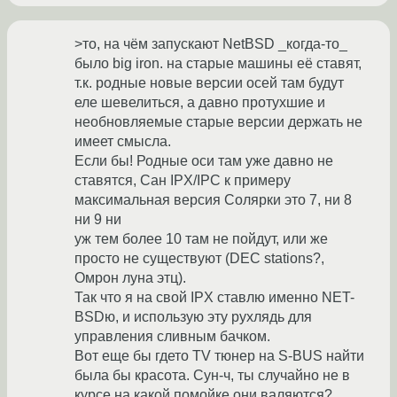
>то, на чём запускают NetBSD _когда-то_
было big iron. на старые машины её ставят,
т.к. родные новые версии осей там будут
еле шевелиться, а давно протухшие и
необновляемые старые версии держать не
имеет смысла.
Если бы! Родные оси там уже давно не
ставятся, Сан IPX/IPC к примеру
максимальная версия Солярки это 7, ни 8
ни 9 ни
уж тем более 10 там не пойдут, или же
просто не существуют (DEC stations?,
Омрон луна этц).
Так что я на свой IPX ставлю именно NET-
BSDю, и использую эту рухлядь для
управления сливным бачком.
Вот еще бы гдето TV тюнер на S-BUS найти
была бы красота. Сун-ч, ты случайно не в
курсе на какой помойке они валяются?