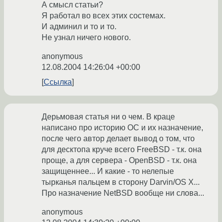
А смысл статьи?
Я работал во всех этих состемах.
И админил и то и то.
Не узнал ничего нового.
anonymous
12.08.2004 14:26:04 +00:00
Ссылка
Дерьмовая статья ни о чем. В краце
написано про историю ОС и их назначение,
после чего автор делает вывод о том, что
для десктопа круче всего FreeBSD - т.к. она
проще, а для сервера - OpenBSD - т.к. она
защищеннее... И какие - то нелепые
тырканья пальцем в сторону Darvin/OS X...
Про назначение NetBSD вообще ни слова...
anonymous