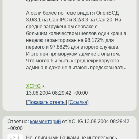
А если более по теме видел я ОпенБСД
3.0/3.1 на Сан IPC и 3.2/3.3 на Сан 20. На
средне загруженном серваке с
большим количеством шеллов один краш в
неделю гаранториван на 98,172% для
первого и 97.882% для второго случаев.
И это при пряморуком админе с опытом.
Что могло бы быть у среднекриворукого
админа я даже не пытаюсь предсказывать.
XCHG
★
13.08.2004 08:29:42 +00:00
Показать ответы
Ссылка
Ответ на:
комментарий
от XCHG
13.08.2004 08:29:42
+00:00
Не, сливными бачками не интересуюсь.