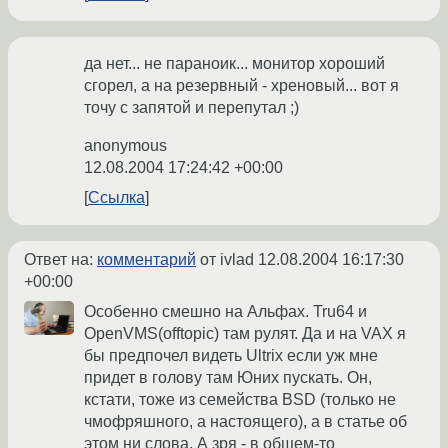
да нет... не параноик... монитор хороший
сгорел, а на резервный - хреновый... вот я
точу с запятой и перепутал ;)
anonymous
12.08.2004 17:24:42 +00:00
Ссылка
Ответ на:
комментарий
от ivlad
12.08.2004 16:17:30
+00:00
Особенно смешно на Альфах. Tru64 и
OpenVMS(offtopic) там рулят. Да и на VAX я
бы предпочел видеть Ultrix если уж мне
придет в голову там Юних пускать. Он,
кстати, тоже из семейства BSD (только не
чмофряшного, а настоящего), а в статье об
этом ни слова. А зря - в общем-то