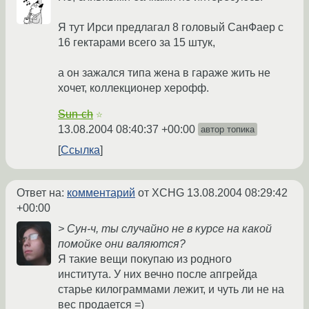
Я тут Ирси предлагал 8 головый СанФаер с
16 гектарами всего за 15 штук,
а он зажался типа жена в гараже жить не
хочет, коллекционер херофф.
Sun-ch
☆
13.08.2004 08:40:37 +00:00
автор топика
Ссылка
Ответ на:
комментарий
от XCHG
13.08.2004 08:29:42
+00:00
> Сун-ч, ты случайно не в курсе на какой
помойке они валяются?
Я такие вещи покупаю из родного
института. У них вечно после апгрейда
старье килограммами лежит, и чуть ли не на
вес продается =)