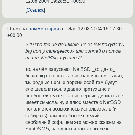
12.08.2004 19:28:51 +00:00
Ссылка
Ответ на:
комментарий
от ivlad
12.08.2004 16:17:30
+00:00
> я что-то не понимаю, но зачем покупать
big iron у салнцевских или хиппей и потом
на них NetBSD пускать?
то, на чём запускают NetBSD _когда-то_
было big iron. на старые машины её ставят,
т.к. родные новые версии осей там будут
еле шевелиться, а давно протухшие и
необновляемые старые версии держать не
имеет смысла. ну и плюс вместе с NetBSD
появляется возможнось использовать (и
собирать) намного более свежий
свободный софт, чем это можно скажем на
SunOS 2.5, на одном и том же железе