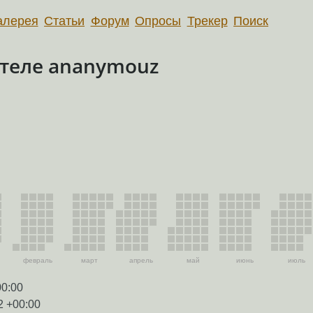
алерея
Статьи
Форум
Опросы
Трекер
Поиск
теле ananymouz
февраль
март
апрель
май
июнь
июль
00:00
2 +00:00