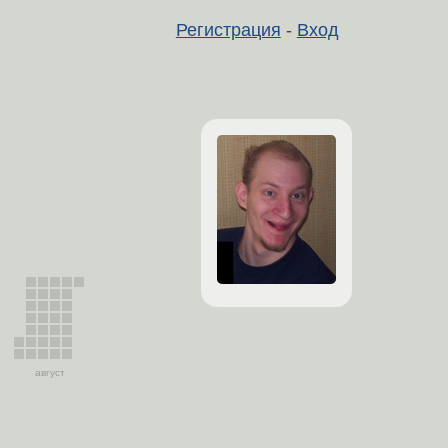
Регистрация
-
Вход
август