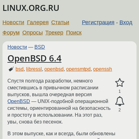
LINUX.ORG.RU
Новости
Галерея
Статьи
Регистрация
-
Вход
Форум
Опросы
Трекер
Поиск
Новости
—
BSD
OpenBSD 6.4
bsd
,
libressl
,
openbsd
,
opensmtpd
,
openssh
Спустя полгода разработки, немного
сместившись в привычном расписании
1
выпусков, вышла очередная версия
OpenBSD
— UNIX-подобной операционной
системы, ориентированной на безопасность
2
и простоту в использовании. На этот раз,
увы, снова без песенок.
В этом выпуске, как и всегда, были обновлены