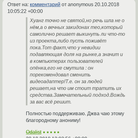
Ответ на:
комментарий
от anonymous
20.10.2018
10:05:22 +00:00
Хуанг точно не святой,но речь шла не о
нём,а о вечных закидонах тео,который
самолично решает выкинуть ли что-то
из проекта,либо пусть поживёт
пока.Тот факт,что у невидии
подавляющая доля на рынке,а значит и
в компьютерах пользователей
опёнка,его не смутила : он
порекомендовал сменить
видеоадаптер!Т.е. он за людей
решает,на что им стоит тратить их
средства.Замечательный подход.Вождь
за вас всё решит.
Полностью поддерживаю. Джва чаю этому
благородному анониму!
Odalist
★★★★★