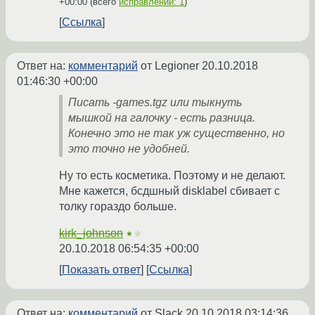
+00:00
(всего
исправлений: 1
)
Ссылка
Ответ на:
комментарий
от Legioner
20.10.2018
01:46:30 +00:00
Писать -games.tgz или тыкнуть
мышкой на галочку - есть разница.
Конечно это не так уж существенно, но
это точно не удобней.
Ну то есть косметика. Поэтому и не делают.
Мне кажется, бсдшный disklabel сбивает с
толку гораздо больше.
kirk_johnson
★☆
20.10.2018 06:54:35 +00:00
Показать ответ
Ссылка
Ответ на:
комментарий
от Slack
20.10.2018 03:14:36