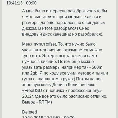
19:41:13 +00:00
А мне было интересно разобраться, что бы
я мог выставлять произвольные диски и
размеры да еще параллельно с виндовым
диском. В итоге разобрался) Снес
виндовый диск канешна) но разобрался).
Меня путал offset. То, что нужно было
указывать значение, оказывается можно
тупо жать Энтер и выставляется само
нужное значение. Потом еще можно
указывать размеры например так - 500m
или 2gb. Я по ходу все учил методом тыка и
гугла с планшетом в руках) Потом нашел
хорошую книгу Дениса Колисниченко
«FreeBSD от новичка к профессионалу»
2012г, где все это было расписано отлично.
Вывод - RTFM)
Deleted
19.10.2018 22:16:57 +00:00