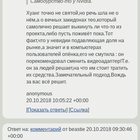
Самодурство-то у Nvidia.
Хуанг точно не святой,но речь шла не о
нём,а о вечных закидонах тео,который
самолично решает выкинуть ли что-то из
проекта,либо пусть поживёт пока.Тот
факт,что у невидии подавляющая доля на
рынке,а значит и в компьютерах
пользователей опёнка,его не смутила : он
порекомендовал сменить видеоадаптер!Т.е.
он за людей решает,на что им стоит тратить
их средства.Замечательный подход.Вождь
за вас всё решит.
anonymous
20.10.2018 10:05:22 +00:00
Показать ответы
Ссылка
Ответ на:
комментарий
от beastie
20.10.2018 09:30:46
+00:00