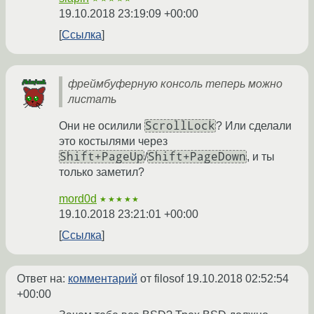
19.10.2018 23:19:09 +00:00
Ссылка
фреймбуферную консоль теперь можно
листать
ScrollLock
Они не осилили
? Или сделали
это костылями через
Shift+PageUp
Shift+PageDown
/
, и ты
только заметил?
mord0d
★★★★★
19.10.2018 23:21:01 +00:00
Ссылка
Ответ на:
комментарий
от filosof
19.10.2018 02:52:54
+00:00