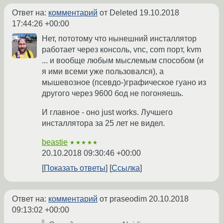
Ответ на:
комментарий
от Deleted
19.10.2018
17:44:26 +00:00
Нет, пототому что нынешний инсталлятор
работает через консоль, vnc, com порт, kvm
... и вообще любым мыслемым способом (и
я ими всеми уже пользовался), а
мышевозное (псевдо-)графическое гуано из
другого через 9600 бод не погоняешь.
И главное - оно just works. Лучшего
инсталлятора за 25 лет не видел.
beastie
★★★★★
20.10.2018 09:30:46 +00:00
Показать ответы
Ссылка
Ответ на:
комментарий
от praseodim
20.10.2018
09:13:02 +00:00