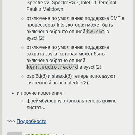
Spectre v2, SpectreRSB, Intel L1 Terminal
Fault и Meltdown;
отключена по умолчанию поддержка SMT в
процессорах Intel, которая может быть
hw.smt
включена обранто опцией
в
sysctl(2);
отключена по умолчанию поддержка
захвата звука, которая может быть
включена обратно опцией
kern.audio.record
в sysctl(2);
ospf6d(8) и slaacd(8) теперь используют
системный вызов pledge(2);
и прочие изменения;
фреймбуферную консоль теперь можно
листать.
>>>
Подробности