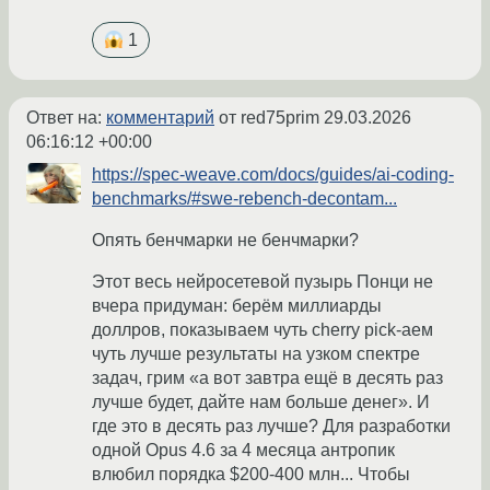
1
Ответ на:
комментарий
от red75prim
29.03.2026
06:16:12 +00:00
https://spec-weave.com/docs/guides/ai-coding-
benchmarks/#swe-rebench-decontam...
Опять бенчмарки не бенчмарки?
Этот весь нейросетевой пузырь Понци не
вчера придуман: берём миллиарды
доллров, показываем чуть cherry pick-аем
чуть лучше результаты на узком спектре
задач, грим «а вот завтра ещё в десять раз
лучше будет, дайте нам больше денег». И
где это в десять раз лучше? Для разработки
одной Opus 4.6 за 4 месяца антропик
влюбил порядка $200-400 млн... Чтобы