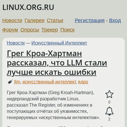
LINUX.ORG.RU
Новости
Галерея
Статьи
Регистрация
-
Вход
Форум
Опросы
Трекер
Поиск
Новости
—
Искусственный Интеллект
Грег Кроа-Хартман
рассказал, что LLM стали
лучше искать ошибки
llm
,
искусственный интеллект
,
ядро
Грег Кроа-Хартман (Greg Kroah-Hartman),
нидерландский разработчик Linux,
0
рассказал The Register, об изменениях в
поступающих отчётах об уязвимостях,
генерируемых «искуственным интелектом».
2