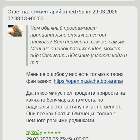
Ответ на:
комментарий
от red75prim
29.03.2026
02:38:13 +00:00
Чем обычный программист
принципиально отличается от
плохого? Вот примерно тем-же самым.
Меньше ошибок разных видов, может
обрабатывать бОльшие участки кода и
т.п.
Меньше ошибок у них есть только в твоих
фантазиях:
https://openlm.ai/chatbot-arena/
Да, плюс-минус пол процента прироста на
каких-то бенчмарках там есть, но
радикально это картину никак не меняет.
Они все как братья близнецы, только с
немного разными родинками.
byko3y
★★★★★
29.03.2026 05:25:49 +00:00