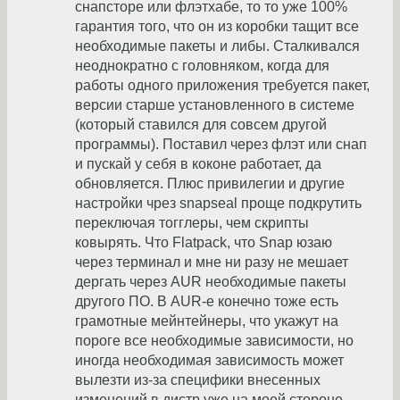
снапсторе или флэтхабе, то то уже 100%
гарантия того, что он из коробки тащит все
необходимые пакеты и либы. Сталкивался
неоднократно с головняком, когда для
работы одного приложения требуется пакет,
версии старше установленного в системе
(который ставился для совсем другой
программы). Поставил через флэт или снап
и пускай у себя в коконе работает, да
обновляется. Плюс привилегии и другие
настройки чрез snapseal проще подкрутить
переключая тогглеры, чем скрипты
ковырять. Что Flatpack, что Snap юзаю
через терминал и мне ни разу не мешает
дергать через AUR необходимые пакеты
другого ПО. В AUR-e конечно тоже есть
грамотные мейнтейнеры, что укажут на
пороге все необходимые зависимости, но
иногда необходимая зависимость может
вылезти из-за специфики внесенных
изменений в дистр уже на моей стороне.