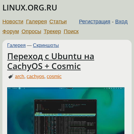
LINUX.ORG.RU
Новости
Галерея
Статьи
Регистрация
-
Вход
Форум
Опросы
Трекер
Поиск
Галерея
—
Скриншоты
Переход с Ubuntu на
CachyOS + Cosmic
arch
,
cachyos
,
cosmic