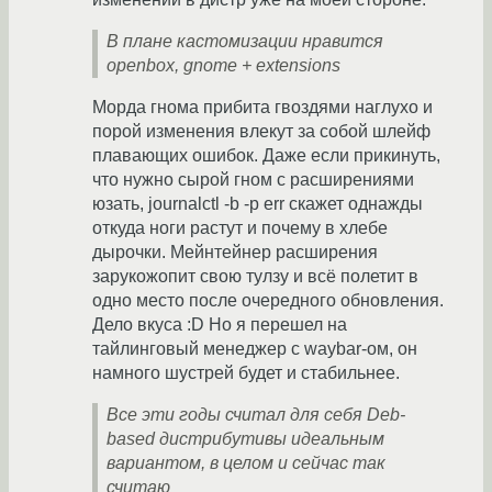
В плане кастомизации нравится
openbox, gnome + extensions
Морда гнома прибита гвоздями наглухо и
порой изменения влекут за собой шлейф
плавающих ошибок. Даже если прикинуть,
что нужно сырой гном с расширениями
юзать, journalctl -b -p err скажет однажды
откуда ноги растут и почему в хлебе
дырочки. Мейнтейнер расширения
зарукожопит свою тулзу и всё полетит в
одно место после очередного обновления.
Дело вкуса :D Но я перешел на
тайлинговый менеджер с waybar-ом, он
намного шустрей будет и стабильнее.
Все эти годы считал для себя Deb-
based дистрибутивы идеальным
вариантом, в целом и сейчас так
считаю