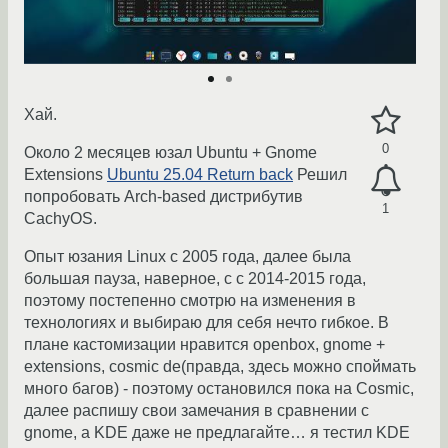
Хай.
0
Около 2 месяцев юзал Ubuntu + Gnome
Extensions
Ubuntu 25.04 Return back
Решил
попробовать Arch-based дистрибутив
1
CachyOS.
Опыт юзания Linux с 2005 года, далее была
большая пауза, наверное, с с 2014-2015 года,
поэтому постепенно смотрю на изменения в
технологиях и выбираю для себя нечто гибкое. В
плане кастомизации нравится openbox, gnome +
extensions, cosmic de(правда, здесь можно споймать
много багов) - поэтому остановился пока на Cosmiс,
далее распишу свои замечания в сравнении с
gnome, а KDE даже не предлагайте… я тестил KDE