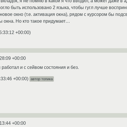
вкладок, я не помню в какой я что вводил, а может даже в 
гло быть использовано 2 языка, чтобы гугл лучше восприн
новое окно (т.е. активация окна), рядом с курсором бы подс
ы окна. Но кто такое придумает…
5:33:12 +00:00
)
28:09 +00:00
 работал и с сейвом состояния и без.
:33:46 +00:00
)
автор топика
13:44 +00:00