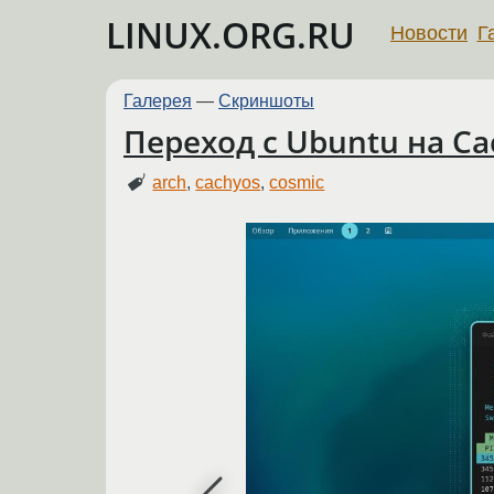
LINUX.ORG.RU
Новости
Г
Галерея
—
Скриншоты
Переход с Ubuntu на Ca
arch
,
cachyos
,
cosmic