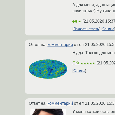
А для меня, адаптация
начинать» :) Ну типа 
err
(
21.05.2026 15:3
★
Показать ответы
Ссылка
Ответ на:
комментарий
от err
21.05.2026 15:3
Ну да. Только для ме
CrX
(
21.05.20
★★★★★
Ссылка
Ответ на:
комментарий
от err
21.05.2026 15:3
У меня хоткей есть, о