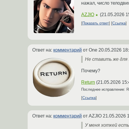
нажал, число телодви
AZJIO
(
21.05.2026 1
★
Показать ответ
Ссылка
Ответ на:
комментарий
от One
20.05.2026 18
Не ставить же для
Почему?
Return
(
21.05.2026 15:
Последнее исправление: R
Ссылка
Ответ на:
комментарий
от AZJIO
21.05.2026 
У меня хоткей ест