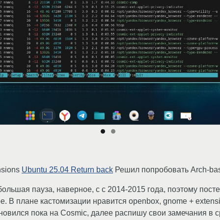
nsions
Ubuntu 25.04 Return back
Решил попробовать Arch-ba
большая пауза, наверное, с с 2014-2015 года, поэтому пос
е. В плане кастомизации нравится openbox, gnome + extensi
ановился пока на Cosmiс, далее распишу свои замечания в 