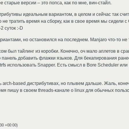
 старые версии – это попса, как по мне, вин-стайл.
стрибутивы идеальным вариантом, в целом и сейчас так счи
 не тратить время на сборку, как в свое время мы сидели с
2 суток :-D
иантами, но остановился на последнем. Manjaro что-то не 
 был тайлинг из коробки. Конечно, оч мало аплетов в срав
ю панель добавить флажки языков. Для бекапирования ранее 
rfs использовать Snapper. Есть смысл в Bore Scheduler или
 arch-based дистрибутивах, но плывем дальше. Жаль, конечно
емя пишу в своем threads-канале о linux для обычных польз
:30 +00:00
)