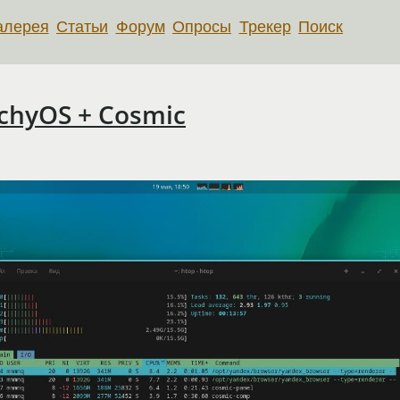
алерея
Статьи
Форум
Опросы
Трекер
Поиск
chyOS + Cosmic