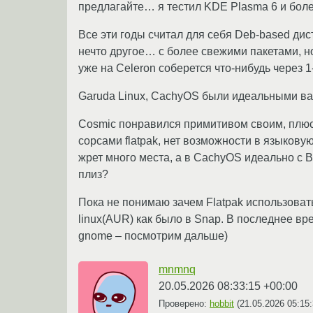
предлагайте… я тестил KDE Plasma 6 и более
Все эти годы считал для себя Deb-based ди
нечто другое… с более свежими пакетами, но
уже на Celeron соберется что-нибудь через 1-
Garuda Linux, CachyOS были идеальными вар
Cosmic понравился примитивом своим, плюсом
сорсами flatpak, нет возможности в языкову
жрет много места, а в CachyOS идеально с Bt
плиз?
Пока не понимаю зачем Flatpak использовать
linux(AUR) как было в Snap. В последнее вр
gnome – посмотрим дальше)
mnmnq
20.05.2026 08:33:15 +00:00
Проверено:
hobbit
(
21.05.2026 05:15