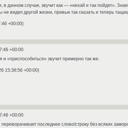
, в данном случае, звучит как — «нехай и так пойдет». Зн
ты не видел другой жизни, привык так сказать и теперь тащи
7:46 +00:00
)
7:46 +00:00
ня и «приспособиться» звучит примерно так же.
26 15:38:56 +00:00
)
7:46 +00:00
н переворачивает последнее слово/строку без всяких заморо