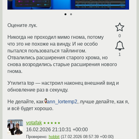
Оцените лук.
0
Никогда не проходил мимо гнома, потому
что это не похоже на винду. И не особо
пытался пользоваться тайлингом.
1
Отвалились расширения старого хрома, но
снова возродились старые расширения нового
гнома.
Утилита top — настроил наконец внешний вид и
обновление раз в секунду.
Не делайте, как
ann_lortemp2
, лучше делайте, как я,
и всё будет хорошо.
votafak
★★★★★
16.02.2026 21:10:31 +00:00
Проверено:
hobbit
(
17.02.2026 08:57:39 +00:00
)