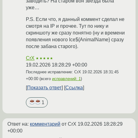
заводить? На старом вон звезда была
уже…
P.S. Если что, я данный коммент сделал не
смотря на IP и прочее. Тут по нику и
скриншоту же сразу понятно (ну и времени
появления нового Ice${AnimalName} сразу
после забана старого).
CrX
★★★★★
19.02.2026 18:28:29 +00:00
Последнее исправление: CrX
19.02.2026 18:31:45
+00:00
(всего
исправлений: 1
)
Показать ответ
Ссылка
1
Ответ на:
комментарий
от CrX
19.02.2026 18:28:29
+00:00