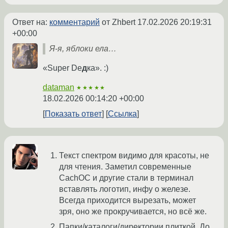
Ответ на:
комментарий
от Zhbert
17.02.2026 20:19:31
+00:00
Я-я, яблоки ела…
«Super Dе
д
ка». :)
dataman
★★★★★
18.02.2026 00:14:20 +00:00
Показать ответ
Ссылка
Текст спектром видимо для красоты, не
для чтения. Заметил современные
CachOC и другие стали в терминал
вставлять логотип, инфу о железе.
Всегда приходится вырезать, может
зря, оно же прокручивается, но всё же.
Папки/каталоги/директории плиткой. До