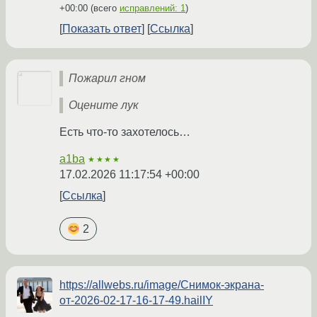
+00:00
(всего
исправлений: 1
)
Показать ответ
Ссылка
Пожарил гном
Оцените лук
Есть что-то захотелось…
a1ba
★★★★
17.02.2026 11:17:54 +00:00
Ссылка
2
https://allwebs.ru/image/Снимок-экрана-
от-2026-02-17-16-17-49.hailIY