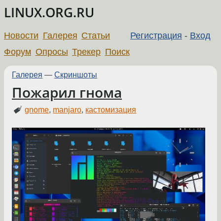
LINUX.ORG.RU
Новости
Галерея
Статьи
Регистрация
-
Вход
Форум
Опросы
Трекер
Поиск
Галерея
—
Скриншоты
Пожарил гнома
gnome
,
manjaro
,
кастомизация