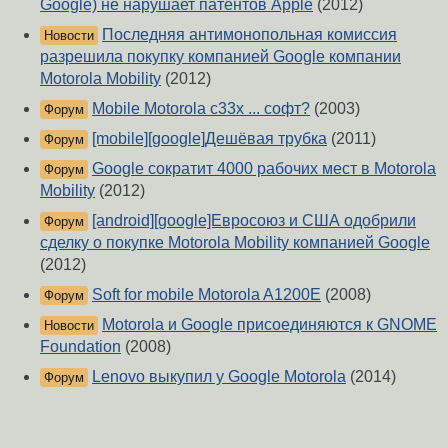
Google) не нарушает патентов Apple
(2012)
Последняя антимонопольная комиссия
Новости
разрешила покупку компанией Google компании
Motorola Mobility
(2012)
Mobile Motorola c33x ... софт?
(2003)
Форум
[mobile][google]Дешёвая трубка
(2011)
Форум
Google сократит 4000 рабочих мест в Motorola
Форум
Mobility
(2012)
[android][google]Евросоюз и США одобрили
Форум
сделку о покупке Motorola Mobility компанией Google
(2012)
Soft for mobile Motorola A1200E
(2008)
Форум
Motorola и Google присоединяются к GNOME
Новости
Foundation
(2008)
Lenovo выкупил у Google Motorola
(2014)
Форум