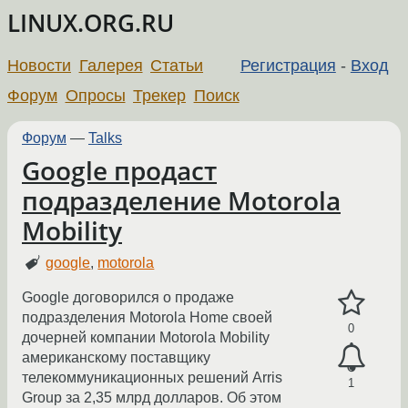
LINUX.ORG.RU
Новости
Галерея
Статьи
Регистрация
-
Вход
Форум
Опросы
Трекер
Поиск
Форум
—
Talks
Google продаст
подразделение Motorola
Mobility
google
,
motorola
Google договорился о продаже
подразделения Motorola Home своей
0
дочерней компании Motorola Mobility
американскому поставщику
телекоммуникационных решений Arris
1
Group за 2,35 млрд долларов. Об этом