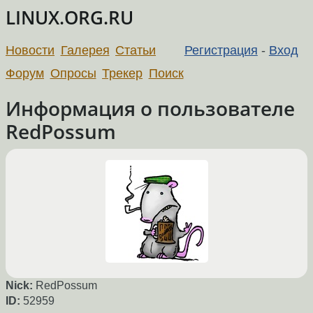
LINUX.ORG.RU
Новости
Галерея
Статьи
Регистрация
-
Вход
Форум
Опросы
Трекер
Поиск
Информация о пользователе
RedPossum
Nick:
RedPossum
ID:
52959