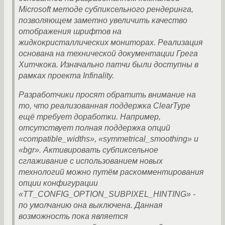
Microsoft методе субпиксельного рендеринга,
позволяющем заметно увеличить качество
отображения шрифтов на
жидкокристаллических мониторах. Реализация
основана на технической документации Грега
Хитчкока. Изначально патчи были доступны в
рамках проекта Infinality.
Разработчики просят обратить внимание на
то, что реализованная поддержка ClearType
ещё требует доработки. Например,
отсутствует полная поддержка опций
«compatible_widths», «symmetrical_smoothing» и
«bgr». Активировать субпиксельное
сглаживание с использованием новых
технологий можно путём раскомментирования
опции конфигурации
«TT_CONFIG_OPTION_SUBPIXEL_HINTING» -
по умолчанию она выключена. Данная
возможность пока является