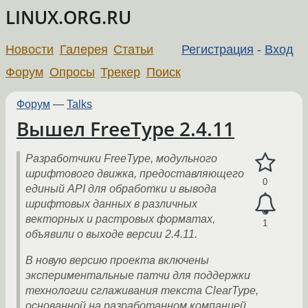
LINUX.ORG.RU
Новости
Галерея
Статьи
Регистрация
-
Вход
Форум
Опросы
Трекер
Поиск
Форум
—
Talks
Вышел FreeType 2.4.11
Разработчики FreeType, модульного
шрифтового движка, предоставляющего
0
единый API для обработки и вывода
шрифтовых данных в различных
векторных и растровых форматах,
1
объявили о выходе версии 2.4.11.
В новую версию проекта включены
экспериментальные патчи для поддержки
технологии сглаживания текста ClearType,
основанной на разработанном компанией