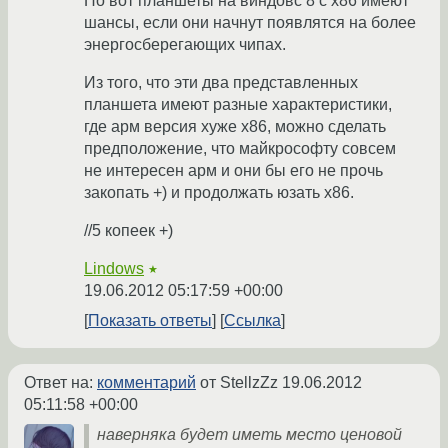
Но вот планшеты на виндовс 8 с х86 имеют
шансы, если они начнут появлятся на более
энергосберегающих чипах.
Из того, что эти два представленных
планшета имеют разные характеристики,
где арм версия хуже х86, можно сделать
предположение, что майкрософту совсем
не интересен арм и они бы его не прочь
закопать +) и продолжать юзать х86.
//5 копеек +)
Lindows
★
19.06.2012 05:17:59 +00:00
Показать ответы
Ссылка
Ответ на:
комментарий
от StellzZz
19.06.2012
05:11:58 +00:00
наверняка будет иметь место ценовой