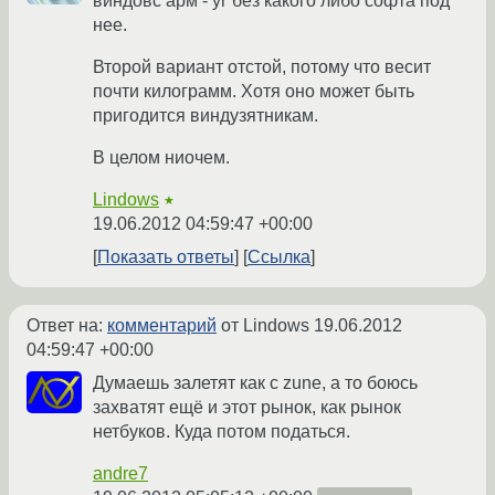
виндовс арм - уг без какого либо софта под
нее.
Второй вариант отстой, потому что весит
почти килограмм. Хотя оно может быть
пригодится виндузятникам.
В целом ниочем.
Lindows
★
19.06.2012 04:59:47 +00:00
Показать ответы
Ссылка
Ответ на:
комментарий
от Lindows
19.06.2012
04:59:47 +00:00
Думаешь залетят как с zune, а то боюсь
захватят ещё и этот рынок, как рынок
нетбуков. Куда потом податься.
andre7