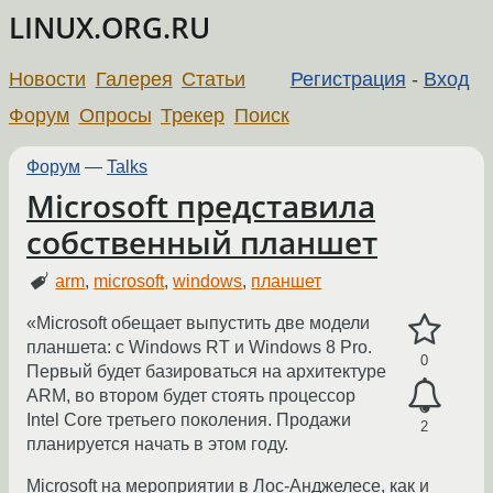
LINUX.ORG.RU
Новости
Галерея
Статьи
Регистрация
-
Вход
Форум
Опросы
Трекер
Поиск
Форум
—
Talks
Microsoft представила
собственный планшет
arm
,
microsoft
,
windows
,
планшет
«Microsoft обещает выпустить две модели
планшета: с Windows RT и Windows 8 Pro.
0
Первый будет базироваться на архитектуре
ARM, во втором будет стоять процессор
Intel Core третьего поколения. Продажи
2
планируется начать в этом году.
Microsoft на мероприятии в Лос-Анджелесе, как и