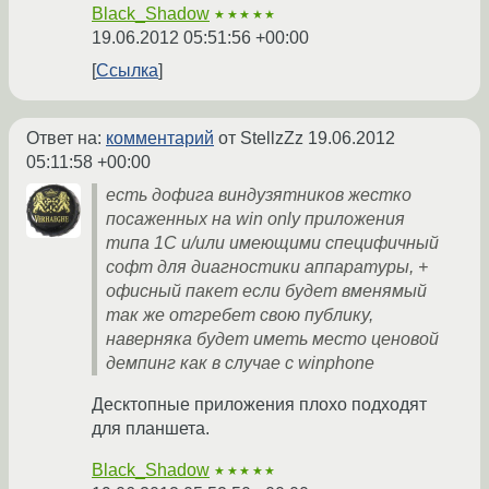
Black_Shadow
★★★★★
19.06.2012 05:51:56 +00:00
Ссылка
Ответ на:
комментарий
от StellzZz
19.06.2012
05:11:58 +00:00
есть дофига виндузятников жестко
посаженных на win only приложения
типа 1С и/или имеющими специфичный
софт для диагностики аппаратуры, +
офисный пакет если будет вменямый
так же отгребет свою публику,
наверняка будет иметь место ценовой
демпинг как в случае с winphone
Десктопные приложения плохо подходят
для планшета.
Black_Shadow
★★★★★