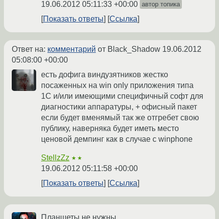
19.06.2012 05:11:33 +00:00
автор топика
Показать ответы
Ссылка
Ответ на:
комментарий
от Black_Shadow
19.06.2012
05:08:00 +00:00
есть дофига виндузятников жестко
посаженных на win only приложения типа
1С и/или имеющими специфичный софт для
диагностики аппаратуры, + офисный пакет
если будет вменямый так же отгребет свою
публику, наверняка будет иметь место
ценовой демпинг как в случае с winphone
StellzZz
★★
19.06.2012 05:11:58 +00:00
Показать ответы
Ссылка
Планшеты не нужны.