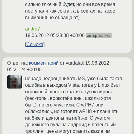
сильно глючный будет, но они всё время
поступали как секта , а в сектах на такое
внимания не обращают)
andre7
19.06.2012 05:28:38 +00:00
автор топика
Ссылка
Ответ на:
комментарий
от vurdalak
19.06.2012
05:21:24 +00:00
ненадо недооценивать MS, уже была такая
ошибка в выходом Vista, тогда у Linux был
огромный шанс отхватить кусок пирога
(десктопы. воркстэйшены, школы хотя
бы...), но его упустили. С wPH7 они
обложались, но готовят wPH8 + планшеты
на 8-ке и дектопы на ней же. С учетом
денежного пула за андроид и патентный
троллинг цены могут ставить какие им