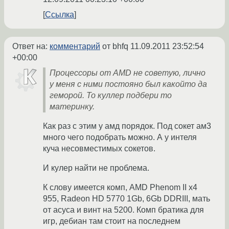
Ссылка
Ответ на:
комментарий
от bhfq
11.09.2011 23:52:54
+00:00
Процессоры от AMD не советую, лично
у меня с ними постояно был какойто да
геморой. То куллер подбери то
материнку.
Как раз с этим у амд порядок. Под сокет ам3
много чего подобрать можно. А у интеля
куча несовместимых сокетов.
И кулер найти не проблема.
К слову имеется комп, AMD Phenom II x4
955, Radeon HD 5770 1Gb, 6Gb DDRIII, мать
от асуса и винт на 5200. Комп братика для
игр, дебиан там стоит на последнем