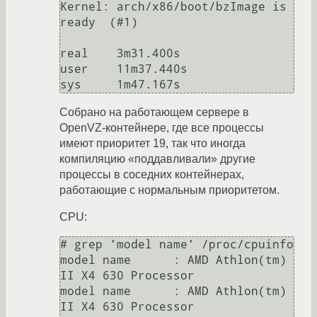
Kernel: arch/x86/boot/bzImage is 
ready  (#1)

real    3m31.400s

user    11m37.440s

Собрано на работающем сервере в
OpenVZ-контейнере, где все процессы
имеют приоритет 19, так что иногда
компиляцию «поддавливали» другие
процессы в соседних контейнерах,
работающие с нормальным приоритетом.
CPU:
# grep 'model name' /proc/cpuinfo 

model name      : AMD Athlon(tm) 
II X4 630 Processor

model name      : AMD Athlon(tm) 
II X4 630 Processor
