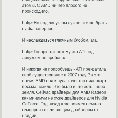
атомы. С AMD ничего плохого не
происходило.
bhfq> Но под линуксом лучше все же брать
nvidia наверное.
И наслаждаться глючным блобом, ага.
bhfq> Говорю так потому что ATI под
линуксом не пробовал.
И никогда не попробуешь - ATI прекратила
своё существование в 2007 году. За это
время AMD подтянула качество видеокарт
весьма нехило. Что было и что есть - небо
земля. Сейчас драйверы для AMD Radeon
как минимум не хуже драйверов для Nvidia
GeForce. Год назад я же поимел немало
геморроя со слетающим драйвером от
нвидии.