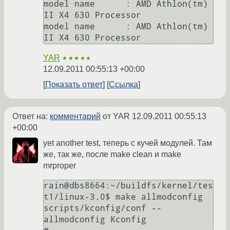
model name      : AMD Athlon(tm) 
II X4 630 Processor

model name      : AMD Athlon(tm) 
YAR
★★★★★
12.09.2011 00:55:13 +00:00
Показать ответ
Ссылка
Ответ на:
комментарий
от YAR
12.09.2011 00:55:13
+00:00
yet another test, теперь с кучей модулей. Там
же, так же, после make clean и make
mrproper
rain@dbs8664:~/buildfs/kernel/tes
t1/linux-3.0$ make allmodconfig 

scripts/kconfig/conf --
allmodconfig Kconfig
