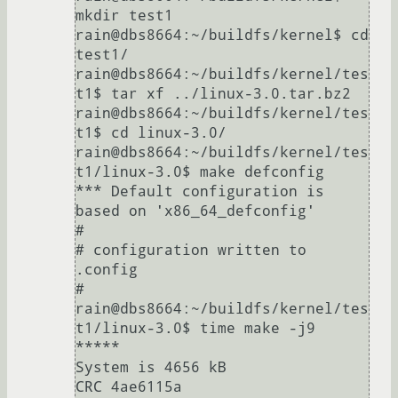
mkdir test1

rain@dbs8664:~/buildfs/kernel$ cd 
test1/

rain@dbs8664:~/buildfs/kernel/tes
t1$ tar xf ../linux-3.0.tar.bz2

rain@dbs8664:~/buildfs/kernel/tes
t1$ cd linux-3.0/

rain@dbs8664:~/buildfs/kernel/tes
t1/linux-3.0$ make defconfig 

*** Default configuration is 
based on 'x86_64_defconfig'

#

# configuration written to 
.config

#

rain@dbs8664:~/buildfs/kernel/tes
t1/linux-3.0$ time make -j9

*****

System is 4656 kB

CRC 4ae6115a
