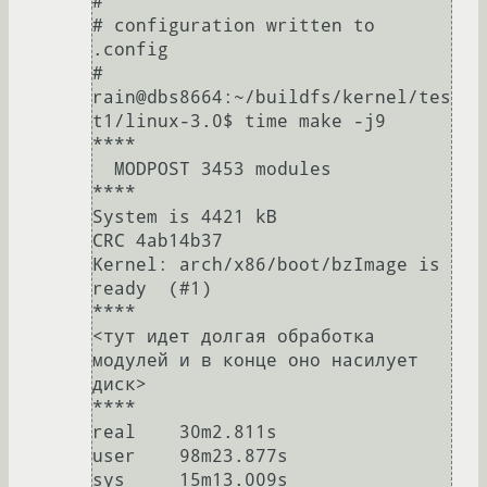
#

# configuration written to 
.config

#

rain@dbs8664:~/buildfs/kernel/tes
t1/linux-3.0$ time make -j9

****

  MODPOST 3453 modules

****

System is 4421 kB

CRC 4ab14b37

Kernel: arch/x86/boot/bzImage is 
ready  (#1)

****

<тут идет долгая обработка 
модулей и в конце оно насилует 
диск>

****

real    30m2.811s

user    98m23.877s
