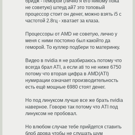
бридж - геморой (лично я его никому пока
не советую) штеуд ай7 это топовый
процессор стоит он денег, можно взять i5 с
частотой 2.8гц - хватает за клаза.
Процессоры от AMD не советую, лично у
меня с ними постояно был какойто да
геморой. То куллер подбери то материнку.
Видео в nvidia я не разбираюсь потому что
всегда брал ATI, а если ati то не ниже 6750
потому что вторая цифра в AMD(ATI)
нумирации означает производительность
есть ещё мощные 6980 стоят денег.
Но под линуксом лучше все же брать nvidia
наверное. Говорю так потому что ATI под
линуксом не пробовал.
Но влюбом случае тебе прийдется ставить
блоб дрова чтобы не слушать шум