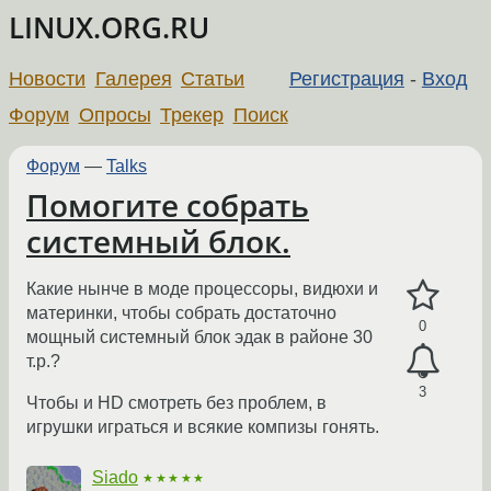
LINUX.ORG.RU
Новости
Галерея
Статьи
Регистрация
-
Вход
Форум
Опросы
Трекер
Поиск
Форум
—
Talks
Помогите собрать
системный блок.
Какие нынче в моде процессоры, видюхи и
материнки, чтобы собрать достаточно
0
мощный системный блок эдак в районе 30
т.р.?
3
Чтобы и HD смотреть без проблем, в
игрушки играться и всякие компизы гонять.
Siado
★★★★★