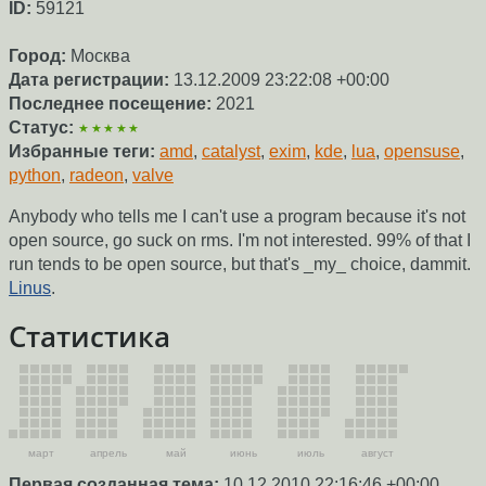
ID:
59121
Город:
Москва
Дата регистрации:
13.12.2009 23:22:08 +00:00
Последнее посещение:
2021
Статус:
★★★★★
Избранные теги:
amd
,
catalyst
,
exim
,
kde
,
lua
,
opensuse
,
python
,
radeon
,
valve
Anybody who tells me I can't use a program because it's not
open source, go suck on rms. I'm not interested. 99% of that I
run tends to be open source, but that's _my_ choice, dammit.
Linus
.
Статистика
март
апрель
май
июнь
июль
август
Первая созданная тема:
10.12.2010 22:16:46 +00:00