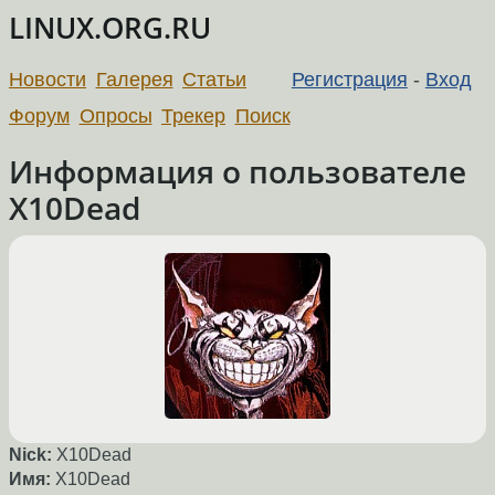
LINUX.ORG.RU
Новости
Галерея
Статьи
Регистрация
-
Вход
Форум
Опросы
Трекер
Поиск
Информация о пользователе
X10Dead
Nick:
X10Dead
Имя:
X10Dead