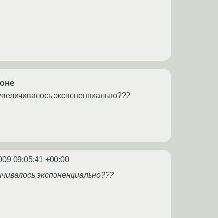
роне
 увеличивалось экспоненциально???
009 09:05:41 +00:00
личивалось экспоненциально???