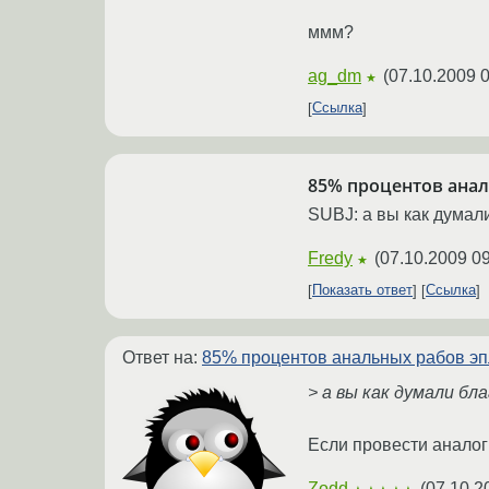
ммм?
ag_dm
(
07.10.2009 0
★
Ссылка
85% процентов анал
SUBJ: а вы как думал
Fredy
(
07.10.2009 09
★
Показать ответ
Ссылка
Ответ на:
85% процентов анальных рабов эп
> а вы как думали бл
Если провести аналог
Zodd
(
07.10.2