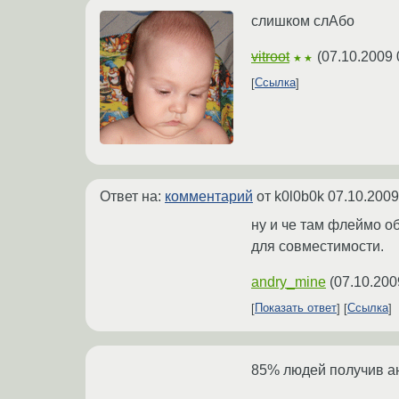
слишком слАбо
vitroot
(
07.10.2009 
★★
Ссылка
Ответ на:
комментарий
от k0l0b0k
07.10.2009
ну и че там флеймо о
для совместимости.
andry_mine
(
07.10.200
Показать ответ
Ссылка
85% людей получив а