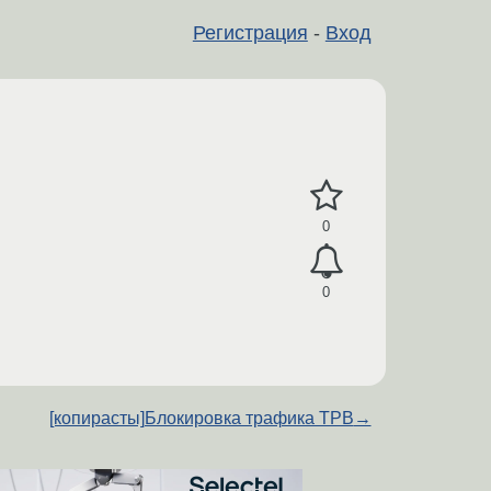
Регистрация
-
Вход
0
0
[копирасты]Блокировка трафика TPB
→