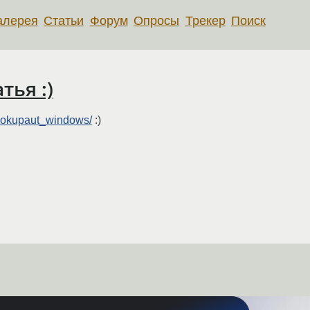
алерея
Статьи
Форум
Опросы
Трекер
Поиск
ья :)
pokupaut_windows/
:)