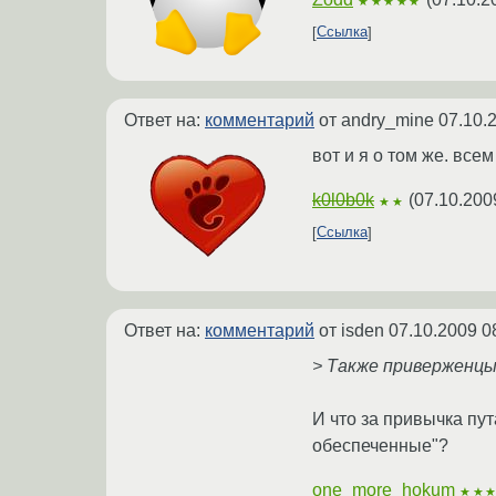
★★★★★
Ссылка
Ответ на:
комментарий
от andry_mine
07.10.
вот и я о том же. всем
k0l0b0k
(
07.10.200
★★
Ссылка
Ответ на:
комментарий
от isden
07.10.2009 0
> Также приверженцы 
И что за привычка пут
обеспеченные"?
one_more_hokum
★★