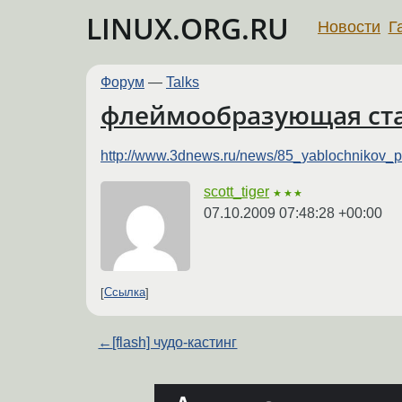
LINUX.ORG.RU
Новости
Г
Форум
—
Talks
флеймообразующая стат
http://www.3dnews.ru/news/85_yablochnikov_
scott_tiger
★★★
07.10.2009 07:48:28 +00:00
Ссылка
←
[flash] чудо-кастинг