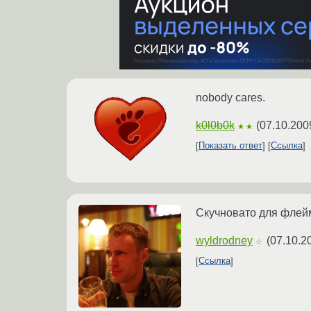
nobody cares.
k0l0b0k
(
07.10.200
★★
Показать ответ
Ссылка
Скучновато для флей
wyldrodney
(
07.10.2
☆
Ссылка