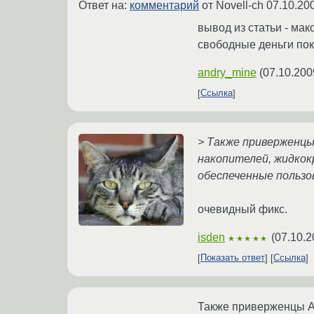
Ответ на:
комментарий
от Novell-ch
07.10.20
вывод из статьи - ма
свободные деньги пок
andry_mine
(
07.10.200
Ссылка
> Также приверженцы
накопителей, жидкок
обеспеченные пользо
очевидный фикс.
isden
(
07.10.2
★★★★★
Показать ответ
Ссылка
Также приверженцы Ap