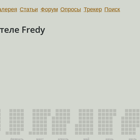
алерея
Статьи
Форум
Опросы
Трекер
Поиск
еле Fredy
февраль
март
апрель
май
июнь
июль