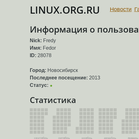
LINUX.ORG.RU
Новости
Г
Информация о пользоват
Nick:
Fredy
Имя:
Fedor
ID:
28078
Город:
Новосибирск
Последнее посещение:
2013
Статус:
★
Статистика
сентябрь
октябрь
ноябрь
декабрь
январь