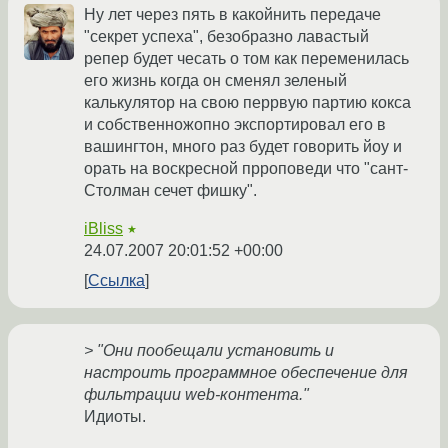
Ну лет через пять в какойнить передаче
"секрет успеха", безобразно лавастый
репер будет чесать о том как переменилась
его жизнь когда он сменял зеленый
калькулятор на свою перрвую партию кокса
и собственножопно экспортировал его в
вашингтон, много раз будет говорить йоу и
орать на воскресной прроповеди что "сант-
Столман сечет фишку".
iBliss
★
24.07.2007 20:01:52 +00:00
Ссылка
> "Они пообещали установить и
настроить программное обеспечение для
фильтрации web-контента."
Идиоты.