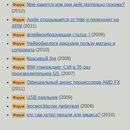
Мне кажется или они действительно похожи?
Форум
(2010)
Apple отказывается от Intel и переходит на
Форум
ARM
(2011)
флеймообразующая статья :)
(2009)
Форум
Нейробиологи доказали пользу матана и
Форум
сопромата
(2010)
Красивый бук
(2009)
Форум
IBM утверждает: Cell в 35 раз
Форум
производительнее G5.
(2007)
Официальный анонс процессоров AMD FX
Форум
(2011)
USB паяльник
(2009)
Форум
[космос]фотки любителя
(2009)
Форум
кто там хотел педали для емакса?
(2010)
Форум