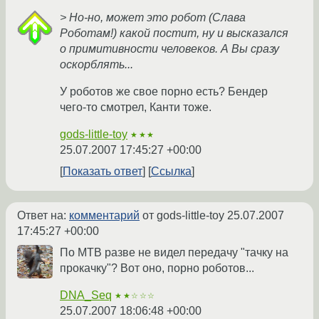
> Но-но, может это робот (Слава
Роботам!) какой постит, ну и высказался
о примитивности человеков. А Вы сразу
оскорблять...
У роботов же свое порно есть? Бендер
чего-то смотрел, Канти тоже.
gods-little-toy
★★★
25.07.2007 17:45:27 +00:00
Показать ответ
Ссылка
Ответ на:
комментарий
от gods-little-toy
25.07.2007
17:45:27 +00:00
По МТВ разве не видел передачу "тачку на
прокачку"? Вот оно, порно роботов...
DNA_Seq
★★☆☆☆
25.07.2007 18:06:48 +00:00