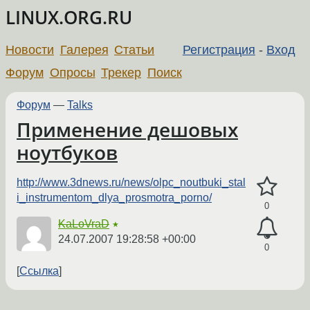
LINUX.ORG.RU
Новости
Галерея
Статьи
Регистрация
-
Вход
Форум
Опросы
Трекер
Поиск
Форум
—
Talks
Применение дешовых
ноутбуков
http://www.3dnews.ru/news/olpc_noutbuki_stal
i_instrumentom_dlya_prosmotra_porno/
0
KaLoVraD
★
24.07.2007 19:28:58 +00:00
0
Ссылка
←
→