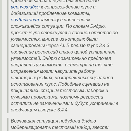
проектов samba и rsync, два года назад
вернувшийся
к сопровождению rsync и
добавивший проблемные коммиты,
опубликовал
заметку с пояснением
сложившейся ситуации. По словам Эндрю,
проект rsync столкнулся с лавиной отчётов об
уязвимостях, многие из которых были
сгенерированы через AI. В релизе rsync 3.4.3
появление регрессий стало ценой устранения
уязвимостей. Эндрю сознательно предпочёл
исправить уязвимости, несмотря на то, что
исправления могли нарушить работу
некоторых редких, но корректных сценариев
использования rsync. Подобные сценарии не
покрывались старым тестовым набором и
ручными проверками, поэтому регрессии
остались не замеченными и будут устранены в
следующим выпуске 3.4.4.
Возникшая ситуация побудила Эндрю
модернизировать тестовый набор, ввести