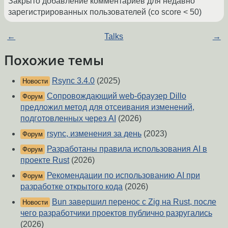
Закрыто добавление комментариев для недавно
зарегистрированных пользователей (со score < 50)
←
Talks
→
Похожие темы
Rsync 3.4.0
(2025)
Новости
Сопровождающий web-браузер Dillo
Форум
предложил метод для отсеивания изменений,
подготовленных через AI
(2026)
rsync, изменения за день
(2023)
Форум
Разработаны правила использования AI в
Форум
проекте Rust
(2026)
Рекомендации по использованию AI при
Форум
разработке открытого кода
(2026)
Bun завершил перенос с Zig на Rust, после
Новости
чего разработчики проектов публично разругались
(2026)