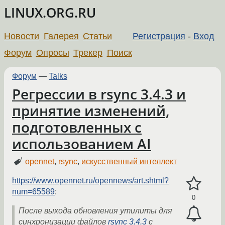
LINUX.ORG.RU
Новости
Галерея
Статьи
Регистрация
-
Вход
Форум
Опросы
Трекер
Поиск
Форум
—
Talks
Регрессии в rsync 3.4.3 и
принятие изменений,
подготовленных с
использованием AI
opennet
,
rsync
,
искусственный интеллект
https://www.opennet.ru/opennews/art.shtml?
num=65589
:
0
После выхода обновления утилиты для
синхронизации файлов
rsync 3.4.3
с