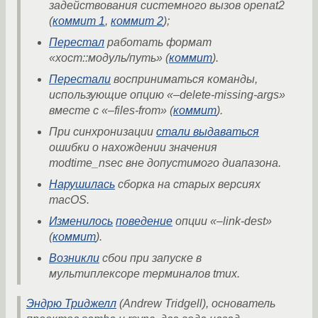
задействования системного вызов openat2
(
коммит 1
,
коммит 2
);
Перестал
работать формат
«хост::модуль/путь» (
коммит
).
Перестали
восприниматься команды,
использующие опцию «–delete-missing-args»
вместе с «–files-from» (
коммит
).
При синхронизации
стали выдаваться
ошибки о нахождении значения
modtime_nsec вне допустимого диапазона.
Нарушилась
сборка на старых версиях
macOS.
Изменилось
поведение
опции «–link-dest»
(
коммит
).
Возникли
сбои при запуске в
мультиплексоре терминалов tmux.
Эндрю Триджелл
(Andrew Tridgell), основатель