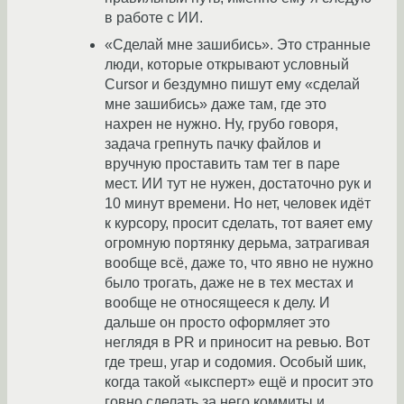
в работе с ИИ.
«Сделай мне зашибись». Это странные
люди, которые открывают условный
Cursor и бездумно пишут ему «сделай
мне зашибись» даже там, где это
нахрен не нужно. Ну, грубо говоря,
задача грепнуть пачку файлов и
вручную проставить там тег в паре
мест. ИИ тут не нужен, достаточно рук и
10 минут времени. Но нет, человек идёт
к курсору, просит сделать, тот ваяет ему
огромную портянку дерьма, затрагивая
вообще всё, даже то, что явно не нужно
было трогать, даже не в тех местах и
вообще не относящееся к делу. И
дальше он просто оформляет это
неглядя в PR и приносит на ревью. Вот
где треш, угар и содомия. Особый шик,
когда такой «ыксперт» ещё и просит это
говно сделать за него коммиты и