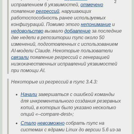
2
исправлением 6 уязвимостей,
отмечено
появление
регрессий
, нарушающих
работоспособность ранее используемых
конфигураций. Помимо этого
непонимание
и
недовольство
вызвало
добавление
за последние
две недели в репозитории rsync около 50
изменений, подготовленных с использованием
AI-модели Claude. Некоторые пользователи
связали
появление регрессий с генерацией
низкокачественных исправлений уязвимостей
при помощи AI.
Некоторые из регрессий в rsync 3.4.3:
Начали
завершаться с ошибкой команды
для инкрементального создания резервных
копий, в которых было указано несколько
опций «–compare-dest»;
Стало
невозможно
собрать rsync на
системах с ядрами Linux до версии 5.6 из-за