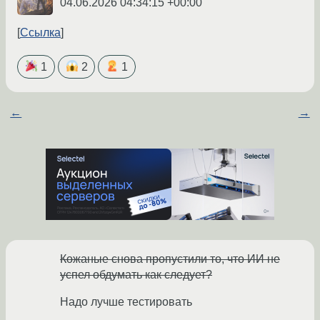
04.06.2026 04:34:15 +00:00
Ссылка
1
2
1
←
→
Кожаные снова пропустили то, что ИИ не
успел обдумать как следует?
Надо лучше тестировать