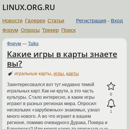
LINUX.ORG.RU
Новости
Галерея
Статьи
Регистрация
-
Вход
Форум
Опросы
Трекер
Поиск
Форум
—
Talks
Какие игры в карты знаете
вы?
игральные карты
,
игры
,
карты
Заинтересовался вот тут недавно темой
игральных карт. Как ни крути, а это часть
0
культуры. Стало интересно, в какие игры
играют в разных регионах мира. Опросил
нескольких «зарубежных» знакомых, узнал
1
много нового. А во что играют в вашем
регионе, помимо очевидного Дурака, Покера и
Блекджека? Или может какие-то оригинальные