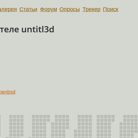
алерея
Статьи
Форум
Опросы
Трекер
Поиск
еле untitl3d
penbsd