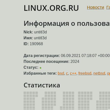
LINUX.ORG.RU
Новости
Г
Информация о пользоват
Nick:
untitl3d
Имя:
untitl3d
ID:
190968
Дата регистрации:
06.09.2021 07:18:07 +00:00
Последнее посещение:
2024
Статус:
★
Избранные теги:
bsd
,
c
,
c++
,
freebsd
,
netbsd
,
o
Статистика