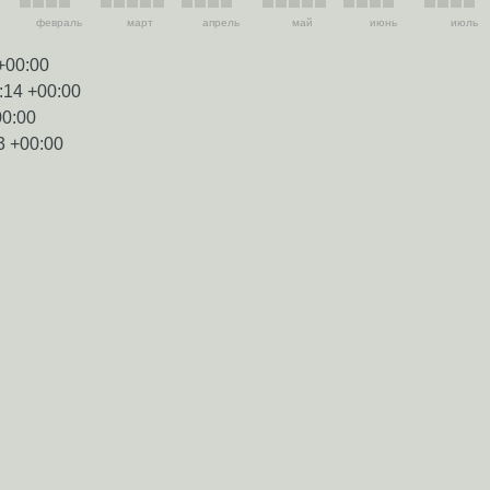
февраль
март
апрель
май
июнь
июль
+00:00
:14 +00:00
00:00
3 +00:00