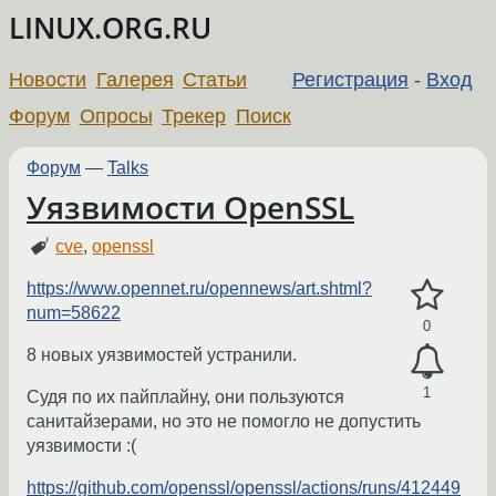
LINUX.ORG.RU
Новости
Галерея
Статьи
Регистрация
-
Вход
Форум
Опросы
Трекер
Поиск
Форум
—
Talks
Уязвимости OpenSSL
cve
,
openssl
https://www.opennet.ru/opennews/art.shtml?
num=58622
0
8 новых уязвимостей устранили.
1
Судя по их пайплайну, они пользуются
санитайзерами, но это не помогло не допустить
уязвимости :(
https://github.com/openssl/openssl/actions/runs/412449