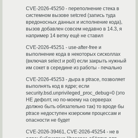
CVE-2026-45250 - переполнение стека в
системном вызове setcred (запись туда
вредоносных данных и исполнение кода),
вызов добавлен совсем недавно в 14.3, я
например 14 ветку ещё не ставил
CVE-2026-45251 - use-after-free и
выполнение кода в некоторых сисколлах
(включая select и poll) если закрыть нужный
им сокет в середине из работы - печально
CVE-2026-45253 - дыра в ptrace, позволяет
выполнять код в ядре; если
security.bsd.unprivileged_proc_debug=0 (это
НЕ дефолт, но по-моему на серверах
должно быть обязательно так) то вроде бы
ptrace недоступен юзерским процессам и
опасности не будет
CVE-2026-39461, CVE-2026-45254 - не в