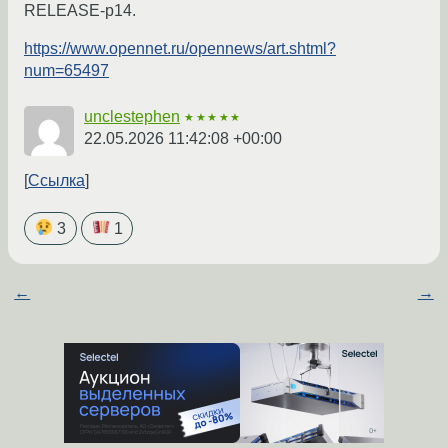
RELEASE-p14.
https://www.opennet.ru/opennews/art.shtml?
num=65497
unclestephen
★★★★★
22.05.2026 11:42:08 +00:00
Ссылка
3
1
←
→