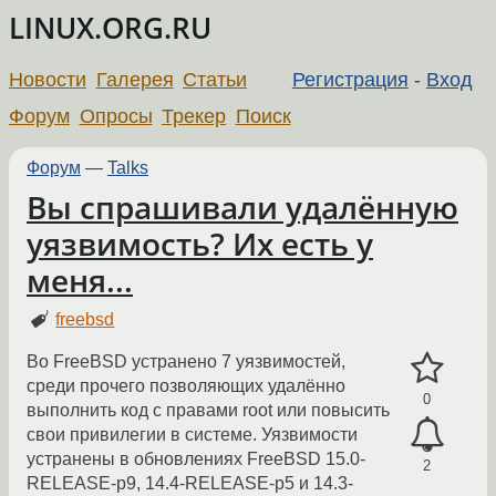
LINUX.ORG.RU
Новости
Галерея
Статьи
Регистрация
-
Вход
Форум
Опросы
Трекер
Поиск
Форум
—
Talks
Вы спрашивали удалённую
уязвимость? Их есть у
меня...
freebsd
Во FreeBSD устранено 7 уязвимостей,
среди прочего позволяющих удалённо
0
выполнить код с правами root или повысить
свои привилегии в системе. Уязвимости
устранены в обновлениях FreeBSD 15.0-
2
RELEASE-p9, 14.4-RELEASE-p5 и 14.3-