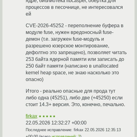
ядре; библиотека libcasper, обёртка для
процессов в песочнице, не интересовался
ей
CVE-2026-45252 - переполнение буфера в
модуле fuse, нужен вредоносный fuse-
демон (т.е. загружен fuse-модуль и
разрешено юзерское монтирование,
дефолтно это запрещено), позволяет читать
253 байта ядерной памяти или записать до
250 байт памяти (написано в unallocated
kernel heap space, не знаю насколько это
опасно)
Итого - реально опасные для прода тут
либо одна (45251), либо две (+45250) если
стоит 14.3+ версия. Это, конечно, печально.
firkax
★★★★★
22.05.2026 12:32:27 +00:00
Последнее исправление: firkax
22.05.2026 12:35:13
+00:00
(всего
исправлений: 2
)