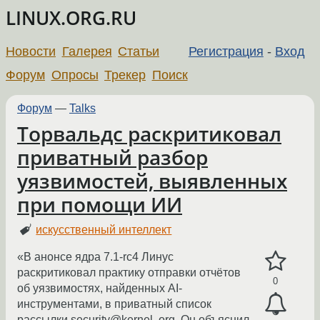
LINUX.ORG.RU
Новости
Галерея
Статьи
Регистрация
-
Вход
Форум
Опросы
Трекер
Поиск
Форум
—
Talks
Торвальдс раскритиковал
приватный разбор
уязвимостей, выявленных
при помощи ИИ
искусственный интеллект
«В анонсе ядра 7.1-rc4 Линус
раскритиковал практику отправки отчётов
0
об уязвимостях, найденных AI-
инструментами, в приватный список
рассылки security@kernel. org. Он объяснил,