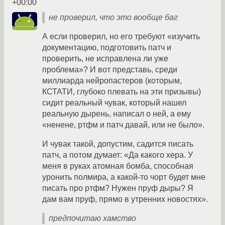
+00:00
не проверил, что это вообще баг
А если проверил, но его требуют «изучить
документацию, подготовить патч и
проверить, не исправлена ли уже
проблема»? И вот представь, среди
миллиарда нейропастеров (которым,
КСТАТИ, глубоко плевать на эти призывы)
сидит реальный чувак, который нашел
реальную дырень, написал о ней, а ему
«ненене, ртфм и патч давай, или не было».
И чувак такой, допустим, садится писать
патч, а потом думает: «Да какого хера. У
меня в руках атомная бомба, способная
уронить полмира, а какой-то чорт будет мне
писать про ртфм? Нужен пруф дыры? Я
дам вам пруф, прямо в утренних новостях».
предпочитаю хамство