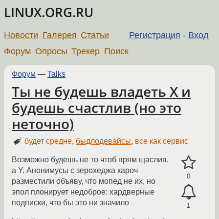
LINUX.ORG.RU
Новости
Галерея
Статьи
Регистрация
-
Вход
Форум
Опросы
Трекер
Поиск
Форум
—
Talks
Ты не будешь владеть Х и
будешь счастлив (но это
неточно)
будет средне
,
быдлодевайсы
,
все как сервис
Возможно будешь не то чтоб прям щаслив,
а Y. Анонимусы с зерохеджа кароч
0
разместили объяву, что мопед не их, но
эпол плонирует недоброе: хардверные
подписки, что бы это ни значило
1