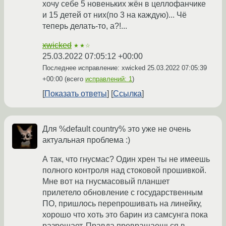
хочу себе 5 новеньких жён в целлофанчике
и 15 детей от них(по 3 на каждую)... Чё
теперь делать-то, а?!...
xwicked
★★☆
25.03.2022 07:05:12 +00:00
Последнее исправление: xwicked
25.03.2022 07:05:39
+00:00
(всего
исправлений: 1
)
Показать ответы
Ссылка
Для %default country% это уже не очень
актуальная проблема :)
А так, что гнусмас? Один хрен ты не имеешь
полного контроля над стоковой прошивкой.
Мне вот на гнусмасовый планшет
прилетело обновление с государственным
ПО, пришлось перепрошивать на линейку,
хорошо что хоть это барин из самсунга пока
разрешает. Правда превращаешься в