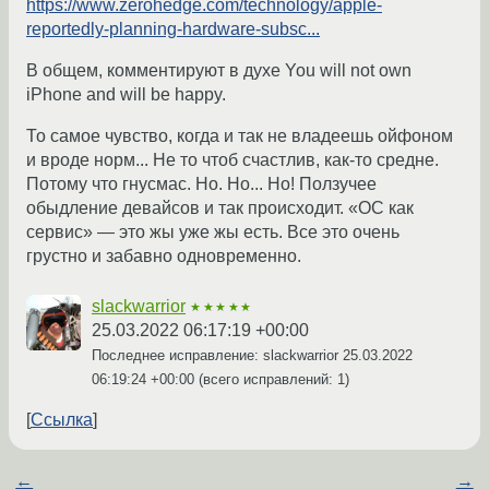
https://www.zerohedge.com/technology/apple-
reportedly-planning-hardware-subsc...
В общем, комментируют в духе You will not own
iPhone and will be happy.
То самое чувство, когда и так не владеешь ойфоном
и вроде норм... Не то чтоб счастлив, как-то средне.
Потому что гнусмас. Но. Но... Но! Ползучее
обыдление девайсов и так происходит. «ОС как
сервис» — это жы уже жы есть. Все это очень
грустно и забавно одновременно.
slackwarrior
★★★★★
25.03.2022 06:17:19 +00:00
Последнее исправление: slackwarrior
25.03.2022
06:19:24 +00:00
(всего исправлений: 1)
Ссылка
←
→