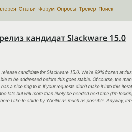
алерея
Статьи
Форум
Опросы
Трекер
Поиск
елиз кандидат Slackware 15.0
 release candidate for Slackware 15.0. We're 99% frozen at this 
able to be addressed before this goes stable. Of course, the ma
s a nice ring to it. If your requests didn't make it into this itera
 too late but will more than likely be needed next time (I'm lookin
 where I like to abide by YAGNI as much as possible. Anyway, let