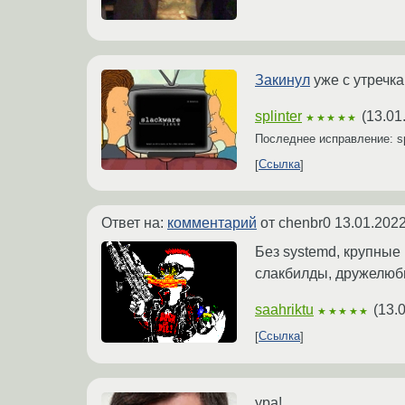
Закинул
уже с утречка
splinter
(
13.01
★★★★★
Последнее исправление: sp
Ссылка
Ответ на:
комментарий
от chenbr0
13.01.2022
Без systemd, крупные
слакбилды, дружелюбно
saahriktu
(
13.
★★★★★
Ссылка
ура!