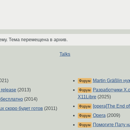
ему. Тема перемещена в архив.
Talks
021)
Martin Gräßlin н
Форум
 release
(2013)
Разработчики X.o
Форум
X11Libre
(2025)
 бесплатно
(2014)
[opera]The End of
Форум
ux скоро будет готов
(2011)
Opera
(2009)
Форум
Помогите Пату н
Форум