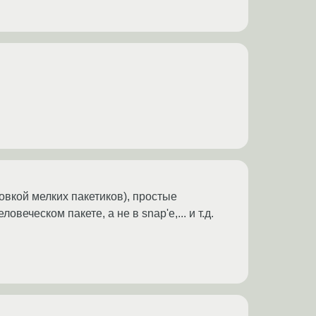
овкой мелких пакетиков), простые
еческом пакете, а не в snap'е,... и т.д.