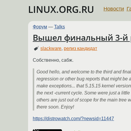
LINUX.ORG.RU
Новости
Г
Форум
—
Talks
Вышел финальный 3-й р
slackware
,
релиз кандидат
Собственно, сабж.
Good hello, and welcome to the third and final
regression or other bug reports that might be 
make exceptions... that 5.15.15 kernel version ha
the next -current cycle. Some were just a little
others are just out of scope for the main tree
there soon. Enjoy!
https://distrowatch.com/?newsid=11447