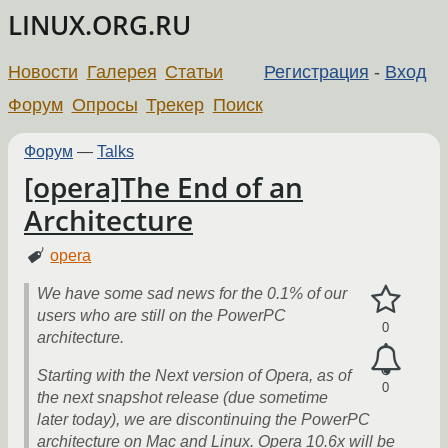
LINUX.ORG.RU
Новости
Галерея
Статьи
Регистрация
-
Вход
Форум
Опросы
Трекер
Поиск
Форум
—
Talks
[opera]The End of an
Architecture
opera
We have some sad news for the 0.1% of our
users who are still on the PowerPC
0
architecture.
Starting with the Next version of Opera, as of
0
the next snapshot release (due sometime
later today), we are discontinuing the PowerPC
architecture on Mac and Linux. Opera 10.6x will be