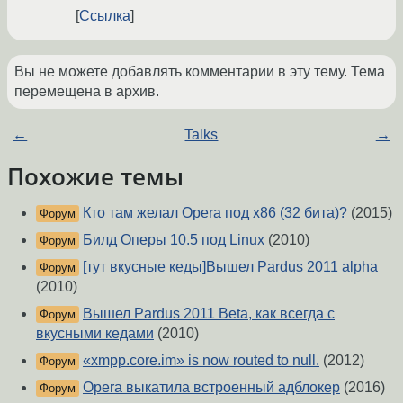
Ссылка
Вы не можете добавлять комментарии в эту тему. Тема
перемещена в архив.
←
Talks
→
Похожие темы
Кто там желал Opera под x86 (32 бита)?
(2015)
Форум
Билд Оперы 10.5 под Linux
(2010)
Форум
[тут вкусные кеды]Вышел Pardus 2011 alpha
Форум
(2010)
Вышел Pardus 2011 Beta, как всегда с
Форум
вкусными кедами
(2010)
«xmpp.core.im» is now routed to null.
(2012)
Форум
Opera выкатила встроенный адблокер
(2016)
Форум