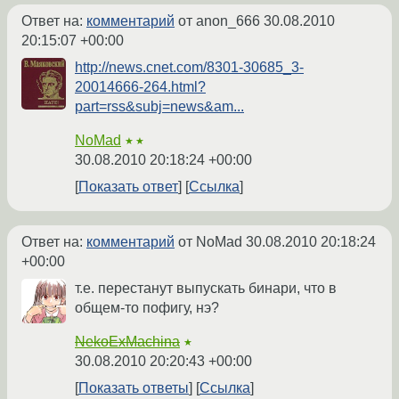
Ответ на:
комментарий
от anon_666
30.08.2010
20:15:07 +00:00
http://news.cnet.com/8301-30685_3-
20014666-264.html?
part=rss&subj=news&am...
NoMad
★★
30.08.2010 20:18:24 +00:00
Показать ответ
Ссылка
Ответ на:
комментарий
от NoMad
30.08.2010 20:18:24
+00:00
т.е. перестанут выпускать бинари, что в
общем-то пофигу, нэ?
NekoExMachina
★
30.08.2010 20:20:43 +00:00
Показать ответы
Ссылка