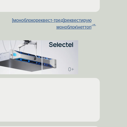
[моноблокореквест-тред]реквестирую
→
моноблок\неттоп