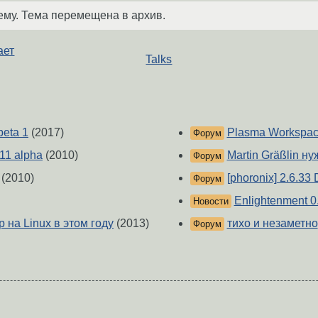
ему. Тема перемещена в архив.
ает
Talks
eta 1
(2017)
Plasma Workspaces
Форум
11 alpha
(2010)
Martin Gräßlin н
Форум
(2010)
[phoronix] 2.6.3
Форум
Enlightenment 0
Новости
р на Linux в этом году
(2013)
тихо и незаметно
Форум