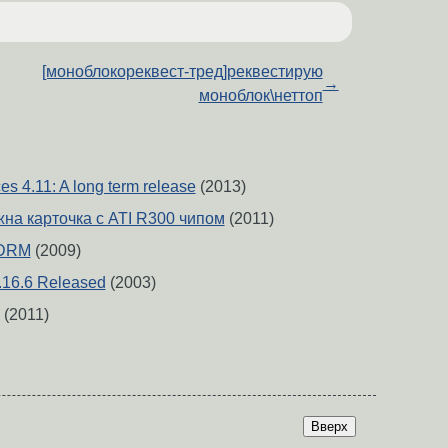
[моноблокореквест-тред]реквестирую
→
моноблок\неттоп
 4.11: A long term release
(2013)
ужна карточка с ATI R300 чипом
(2011)
3 DRM
(2009)
.16.6 Released
(2003)
(2011)
Вверх