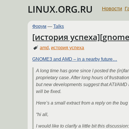
LINUX.ORG.RU
Новости
Г
Форум
—
Talks
[история успеха][gnome3
amd
,
история успеха
GNOME3 and AMD – in a nearby future…
A long time has gone since I posted the (in)
proprietary case. After long hours of frustrati
but new developments suggest that ATI/AMD has 
will be fixed.
Here’s a small extract from a reply on the bug
“hi all,
I would like to clarify a little bit this discuss