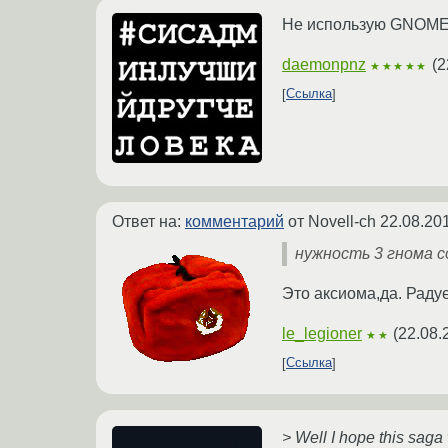
Не использую GNOME3
daemonpnz
(
2
★★★★★
Ссылка
Ответ на:
комментарий
от Novell-ch
22.08.20
нужность 3 гнома 
Это аксиома,да. Радуе
le_legioner
(
22.08.
★★
Ссылка
> Well I hope this saga