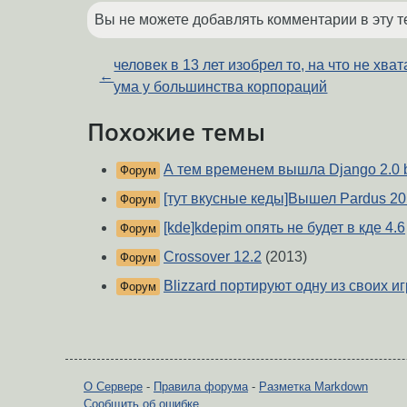
Вы не можете добавлять комментарии в эту т
человек в 13 лет изобрел то, на что не хват
←
ума у большинства корпораций
Похожие темы
А тем временем вышла Django 2.0 b
Форум
[тут вкусные кеды]Вышел Pardus 20
Форум
[kde]kdepim опять не будет в кде 4.6
Форум
Crossover 12.2
(2013)
Форум
Blizzard портируют одну из своих иг
Форум
О Сервере
-
Правила форума
-
Разметка Markdown
Сообщить об ошибке