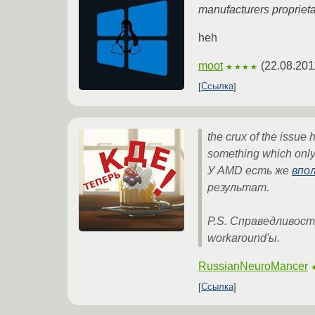
manufacturers proprietar
heh
moot
(
22.08.201
★★★★
Ссылка
the crux of the issue
something which only
У AMD есть же
впо
результат.
P.S. Справедливос
workaround'ы.
RussianNeuroMancer
Ссылка