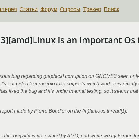
алерея
Статьи
Форум
Опросы
Трекер
Поиск
][amd]Linux is an important Os
famous bug regarding graphical corruption on GNOME3 seen only
on I’ve decided to jump into Intel chipsets which work very nicell
fixed the bug and it’s under internal testing, so it seems that
 report made by Pierre Boudier on the (in)famous thread[1]:
ion: - this bugzilla is not owned by AMD, and while we try to monitor 