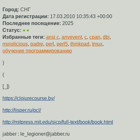
Город:
СНГ
Дата регистрации:
17.03.2010 10:35:43 +00:00
Последнее посещение:
2025
Статус:
★★
Избранные теги:
ansi c
,
anyevent
,
c
,
cpan
,
dbi
,
mojolicious
,
padre
,
perl
,
perl5
,
thinkpad
,
tmux
,
обучение программированию
)
(
[_])
https://clojurecourse.by/
http://lisper.ru/pcl/
http://mitpress.mit.edu/sicp/full-text/book/book.html
jabber : le_legioner@jabber.ru