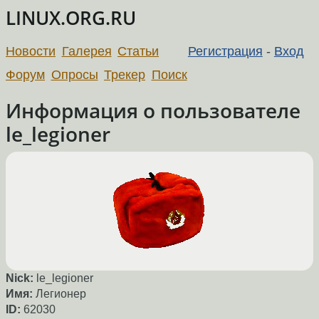
LINUX.ORG.RU
Новости
Галерея
Статьи
Регистрация
-
Вход
Форум
Опросы
Трекер
Поиск
Информация о пользователе
le_legioner
Nick:
le_legioner
Имя:
Легионер
ID:
62030