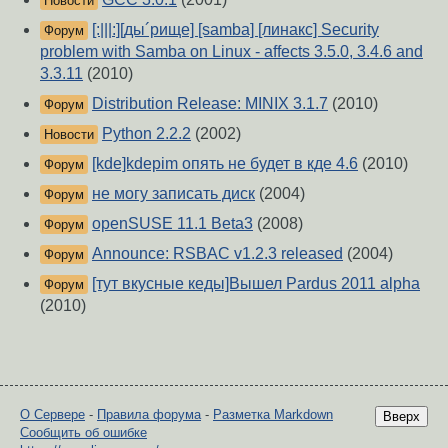
Новости
[:|||:][ды´рище] [samba] [линакс] Security
Форум
problem with Samba on Linux - affects 3.5.0, 3.4.6 and
3.3.11
(2010)
Distribution Release: MINIX 3.1.7
(2010)
Форум
Python 2.2.2
(2002)
Новости
[kde]kdepim опять не будет в кде 4.6
(2010)
Форум
не могу записать диск
(2004)
Форум
openSUSE 11.1 Beta3
(2008)
Форум
Announce: RSBAC v1.2.3 released
(2004)
Форум
[тут вкусные кеды]Вышел Pardus 2011 alpha
Форум
(2010)
О Сервере
-
Правила форума
-
Разметка Markdown
Вверх
Сообщить об ошибке