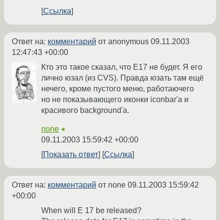
Ссылка
Ответ на:
комментарий
от anonymous
09.11.2003
12:47:43 +00:00
Кто это такое сказал, что E17 не будет. Я его
лично юзал (из CVS). Правда юзать там ещё
нечего, кроме пустого меню, работаючего
но не показывающего иконки iconbar'а и
красивого background'а.
none
★
09.11.2003 15:59:42 +00:00
Показать ответ
Ссылка
Ответ на:
комментарий
от none
09.11.2003 15:59:42
+00:00
When will E 17 be released?