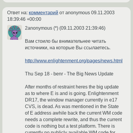
Ответ на:
комментарий
от anonymous
09.11.2003
18:39:46 +00:00
2anonymous (*) (09.11.2003 21:39:46)
Вам стоило бы внимательнее читать
источники, на которые Вы ссылаетесь.
http://www.enlightenment.org/pages/news.html
Thu Sep 18 - benr - The Big News Update
After months of restraint heres the big update
as to where E is and is going. Enlightenment
DR17, the window manager currently in e17
CVS, is dead. As was mentioned in the State
of E address awhile back the current WM code
needs a complete rewrite, and thus the current
code is nothing but a test platform. There is
currently no publicly available WM code for