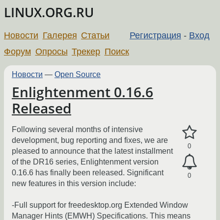
LINUX.ORG.RU
Новости
Галерея
Статьи
Регистрация
-
Вход
Форум
Опросы
Трекер
Поиск
Новости
—
Open Source
Enlightenment 0.16.6
Released
Following several months of intensive
development, bug reporting and fixes, we are
0
pleased to announce that the latest installment
of the DR16 series, Enlightenment version
0.16.6 has finally been released. Significant
0
new features in this version include:
-Full support for freedesktop.org Extended Window
Manager Hints (EMWH) Specifications. This means