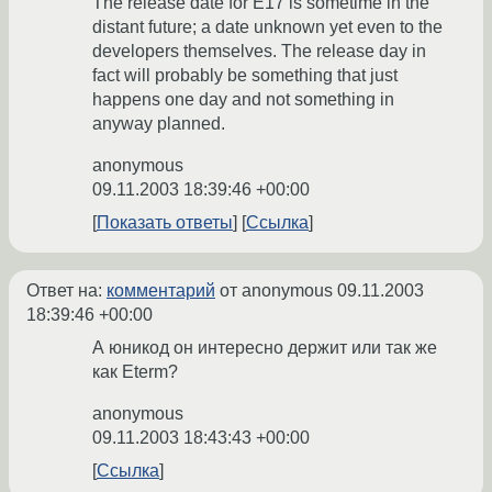
The release date for E17 is sometime in the
distant future; a date unknown yet even to the
developers themselves. The release day in
fact will probably be something that just
happens one day and not something in
anyway planned.
anonymous
09.11.2003 18:39:46 +00:00
Показать ответы
Ссылка
Ответ на:
комментарий
от anonymous
09.11.2003
18:39:46 +00:00
А юникод он интересно держит или так же
как Eterm?
anonymous
09.11.2003 18:43:43 +00:00
Ссылка