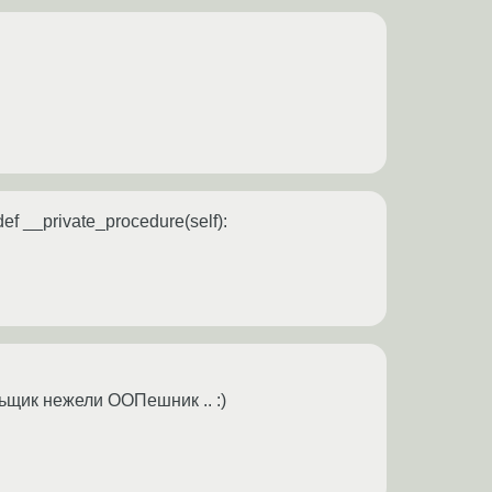
f __private_procedure(self):
ьщик нежели ООПешник .. :)