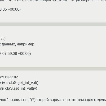
8:35 +00:00
)
ь :)
 данных, например.
2 07:59:08 +00:00
)
ся писать:
 iv = claS.get_int_val()
ли claS.set_int_val(iv)
чно "правильнее"(?) второй вариант, но это тема для отдел