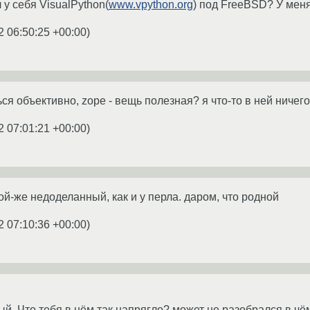
 у себя VisualPython(
www.vpython.org
) под FreeBSD? У меня
2 06:50:25 +00:00
)
ься объективно, zope - вещь полезная? я что-то в ней ничего
2 07:01:21 +00:00
)
ой-же недоделанный, как и у перла. даром, что родной
2 07:10:36 +00:00
)
й. Что тебя в нём так напрягло? может не разобрался в чё