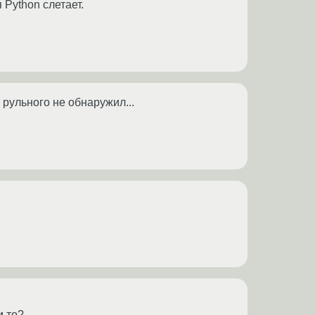
 Python слетает.
 рульного не обнаружил...
м то?