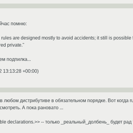
ейчас помню:
rules are designed mostly to avoid accidents; it still is possible
red private."
ем подпилка...
2 13:13:28 +00:00
)
я в любом дистрибутиве в обязательном порядке. Вот когда r
смотреть. А пока рановато ...
ble declarations.>> -- только _реальный_долбень_ будет рад