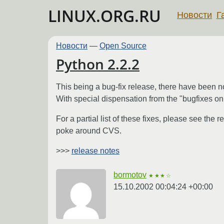
LINUX.ORG.RU
Новости
Г
Новости
—
Open Source
Python 2.2.2
This being a bug-fix release, there have been no
With special dispensation from the "bugfixes onl
For a partial list of these fixes, please see the 
poke around CVS.
>>>
release notes
bormotov
★★★☆
15.10.2002 00:04:24 +00:00