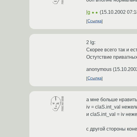
lg
(
15.10.2002 07:1
★★
Ссылка
2 lg:
Скорее всего так и ест
Остутствие приватных
anonymous
(
15.10.200
Ссылка
а мне больше нравить
iv = claS.int_val нежели
и claS.int_val = iv неже
с другой стороны коне