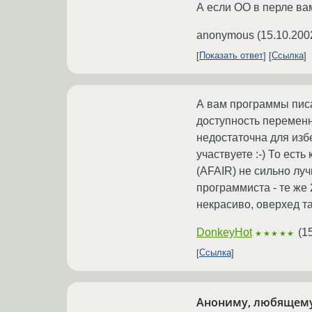
А если ОО в перле ва
anonymous
(
15.10.200
Показать ответ
Ссылка
А вам программы писа
доступность переменн
недостаточна для изб
участвуете :-) То ест
(AFAIR) не сильно луч
программиста - те же 
некрасиво, оверхед т
DonkeyHot
(
1
★★★★★
Ссылка
Анониму, любящему