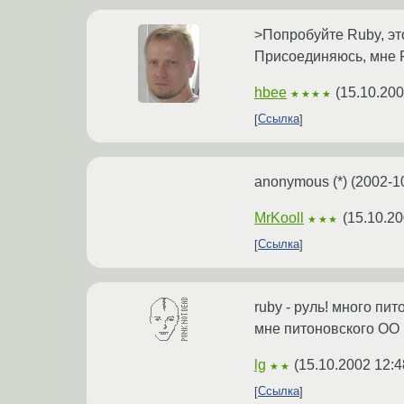
>Попробуйте Ruby, э
Присоединяюсь, мне R
hbee
(
15.10.200
★★★★
Ссылка
anonymous (*) (2002-10
MrKooll
(
15.10.20
★★★
Ссылка
ruby - руль! много пит
мне питоновского ОО 
lg
(
15.10.2002 12:4
★★
Ссылка