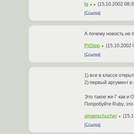
lg
(
15.10.2002 08:3
★★
Ссылка
А почему новость не по
PitStop
(
15.10.2002 
★
Ссылка
1) все в классе откр
2) первый аргумент в м
Это такое же Г как и 
Попробуйте Ruby, эт
singerschucher
(
15.1
★
Ссылка