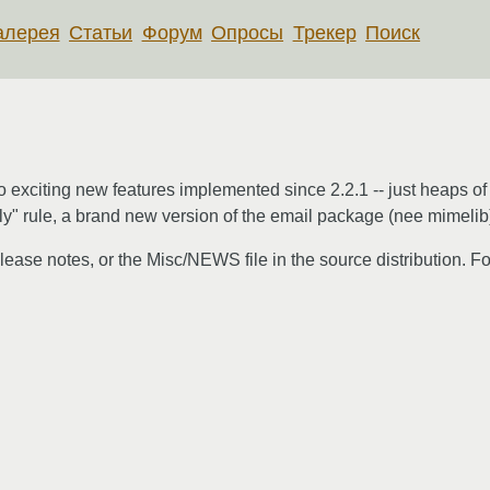
алерея
Статьи
Форум
Опросы
Трекер
Поиск
 exciting new features implemented since 2.2.1 -- just heaps of 
y" rule, a brand new version of the email package (nee mimelib) 
release notes, or the Misc/NEWS file in the source distribution. Fo