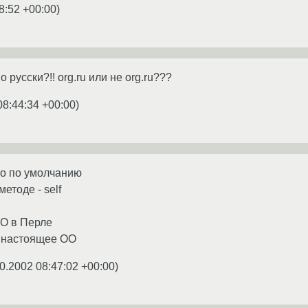
8:52 +00:00
)
 русски?!! org.ru или не org.ru???
08:44:34 +00:00
)
ыто по умолчанию
етоде - self
ОО в Перле
о настоящее OO
0.2002 08:47:02 +00:00
)