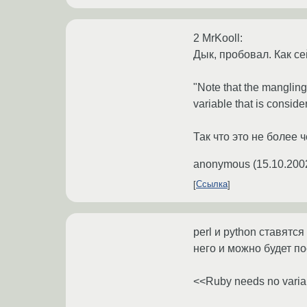
2 MrKooll:
Дык, пробовал. Как с
"Note that the mangling 
variable that is conside
Так что это не более ч
anonymous
(
15.10.200
Ссылка
perl и python ставятс
него и можно будет по
<<Ruby needs no varia