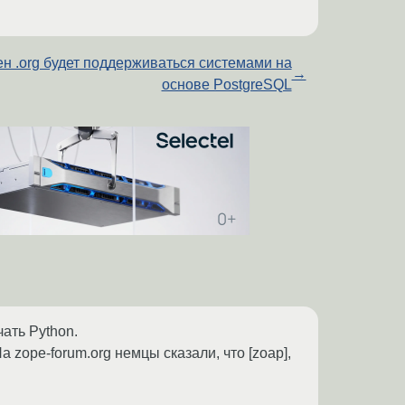
н .org будет поддерживаться системами на
→
основе PostgreSQL
ать Python.
а zope-forum.org немцы сказали, что [zoap],