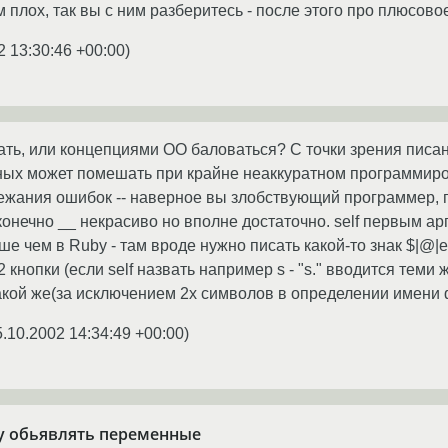
м плох, так вы с ним разберитесь - после этого про плюсов
2 13:30:46 +00:00
)
ть, или концепциями OO баловаться? С точки зрения писа
ых может помешать при крайне неаккуратном программирова
ежания ошибок -- наверное вы злобствующий программер, 
ь конечно __ некрасиво но вполне достаточно. self первым а
ше чем в Ruby - там вроде нужно писать какой-то знак $|@|
2 кнопки (если self назвать например s - "s." вводится теми
акой же(за исключением 2х символов в определении имени 
5.10.2002 14:34:49 +00:00
)
 обьявлять переменные