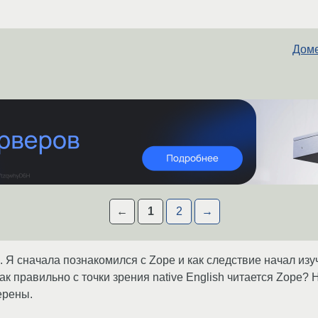
Доме
←
1
2
→
 Я сначала познакомился с Zope и как следствие начал изуч
Как правильно с точки зрения native English читается Zope? Н
ерены.