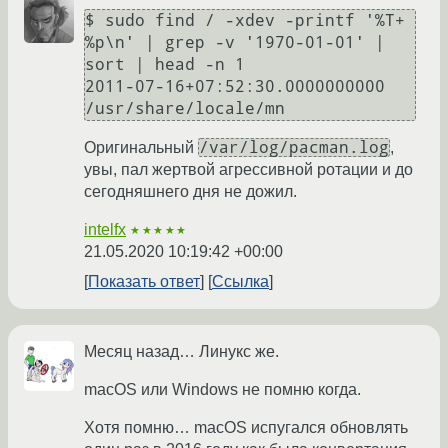
$ sudo find / -xdev -printf '%T+ 
%p\n' | grep -v '1970-01-01' | 
sort | head -n 1                                                                       

2011-07-16+07:52:30.0000000000 
/var/log/pacman.log
Оригинальный
,
увы, пал жертвой агрессивной ротации и до
сегодняшнего дня не дожил.
intelfx
★★★★★
21.05.2020 10:19:42 +00:00
Показать ответ
Ссылка
Месяц назад… Линукс же.
macOS или Windows не помню когда.
Хотя помню… macOS испугался обновлять