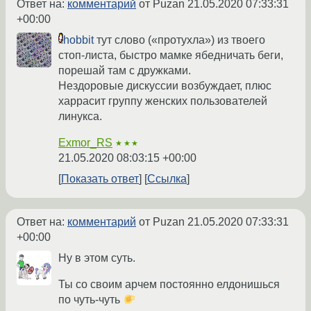
Ответ на:
комментарий
от Puzan
21.05.2020 07:33:31
+00:00
hobbit
тут слово («протухла») из твоего
стоп-листа, быстро мамке ябедничать беги,
порешай там с дружками.
Нездоровые дискуссии возбуждает, плюс
харрасит группу женских пользователей
линукса.
Exmor_RS
★★★
21.05.2020 08:03:15 +00:00
Показать ответ
Ссылка
Ответ на:
комментарий
от Puzan
21.05.2020 07:33:31
+00:00
Ну в этом суть.
Ты со своим арчем постоянно елдонишься
по чуть-чуть