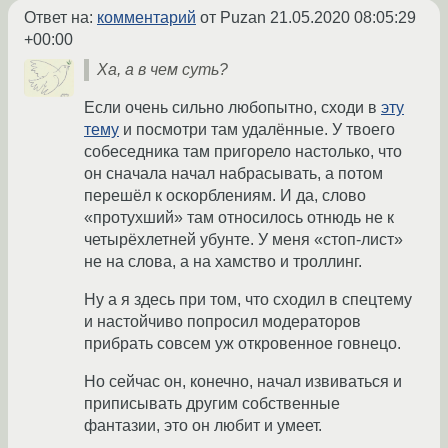
Ответ на:
комментарий
от Puzan
21.05.2020 08:05:29
+00:00
Ха, а в чем суть?
Если очень сильно любопытно, сходи в
эту
тему
и посмотри там удалённые. У твоего
собеседника там пригорело настолько, что
он сначала начал набрасывать, а потом
перешёл к оскорблениям. И да, слово
«протухший» там относилось отнюдь не к
четырёхлетней убунте. У меня «стоп-лист»
не на слова, а на хамство и троллинг.
Ну а я здесь при том, что сходил в спецтему
и настойчиво попросил модераторов
прибрать совсем уж откровенное говнецо.
Но сейчас он, конечно, начал извиваться и
приписывать другим собственные
фантазии, это он любит и умеет.