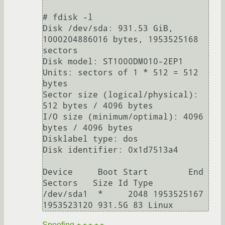
# fdisk -l

Disk /dev/sda: 931.53 GiB, 
1000204886016 bytes, 1953525168 
sectors

Disk model: ST1000DM010-2EP1

Units: sectors of 1 * 512 = 512 
bytes

Sector size (logical/physical): 
512 bytes / 4096 bytes

I/O size (minimum/optimal): 4096 
bytes / 4096 bytes

Disklabel type: dos

Disk identifier: 0x1d7513a4

Device     Boot Start        End    
Sectors   Size Id Type

/dev/sda1  *     2048 1953525167 
1953523120 931.5G 83 Linux
Spoofing