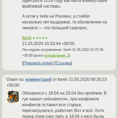
один раз в 2016 году как была конвертация
файловой системы.
А если у тебя не Роллинг, а стейбл
несколько лет выдержки, то обновление на
линуксе — это большой сюрприз.
fornlr
★★★★★
21.05.2020 10:33:44 +00:00
Последнее исправление: fornlr
21.05.2020 10:37:36
+00:00
(всего
исправлений: 2
)
Показать ответ
Ссылка
Ответ на:
комментарий
от fornlr
21.05.2020 08:30:23
+00:00
Обновился с 18.04 на 20.04 без проблем. В
гуе нажал «обновится», при конфликте
конфигов оставил все старые,
перезагрузился, работает. Вот и всё. Хотя
перед этим снес npm, в 18.04 у него была