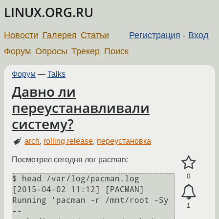
LINUX.ORG.RU
Новости
Галерея
Статьи
Регистрация
-
Вход
Форум
Опросы
Трекер
Поиск
Форум
—
Talks
Давно ли
переустанавливали
систему?
arch
,
rolling release
,
переустановка
Посмотрел сегодня лог pacman:
0
$ head /var/log/pacman.log                                     

[2015-04-02 11:12] [PACMAN] 
Running 'pacman -r /mnt/root -Sy 
1
--