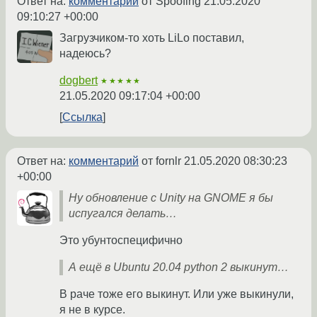
Ответ на:
комментарий
от Spoofing
21.05.2020
09:10:27 +00:00
Загрузчиком-то хоть LiLo поставил,
надеюсь?
dogbert
★★★★★
21.05.2020 09:17:04 +00:00
Ссылка
Ответ на:
комментарий
от fornlr
21.05.2020 08:30:23
+00:00
Ну обновление с Unity на GNOME я бы
испугался делать…
Это убунтоспецифично
А ещё в Ubuntu 20.04 python 2 выкинут…
В раче тоже его выкинут. Или уже выкинули,
я не в курсе.