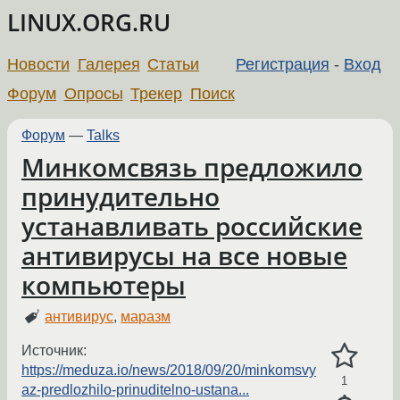
LINUX.ORG.RU
Новости
Галерея
Статьи
Регистрация
-
Вход
Форум
Опросы
Трекер
Поиск
Форум
—
Talks
Минкомсвязь предложило
принудительно
устанавливать российские
антивирусы на все новые
компьютеры
антивирус
,
маразм
Источник:
https://meduza.io/news/2018/09/20/minkomsvy
1
az-predlozhilo-prinuditelno-ustana...