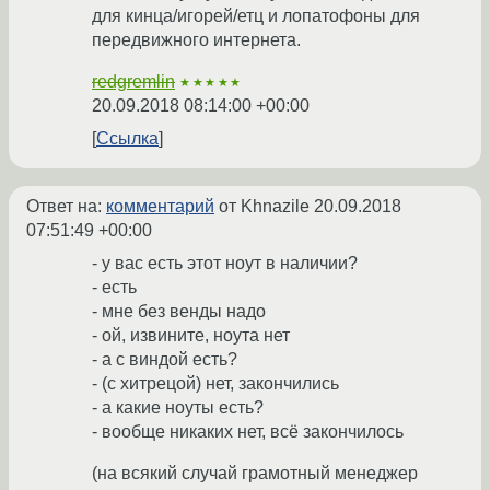
для кинца/игорей/етц и лопатофоны для
передвижного интернета.
redgremlin
★★★★★
20.09.2018 08:14:00 +00:00
Ссылка
Ответ на:
комментарий
от Khnazile
20.09.2018
07:51:49 +00:00
- у вас есть этот ноут в наличии?
- есть
- мне без венды надо
- ой, извините, ноута нет
- а с виндой есть?
- (с хитрецой) нет, закончились
- а какие ноуты есть?
- вообще никаких нет, всё закончилось
(на всякий случай грамотный менеджер