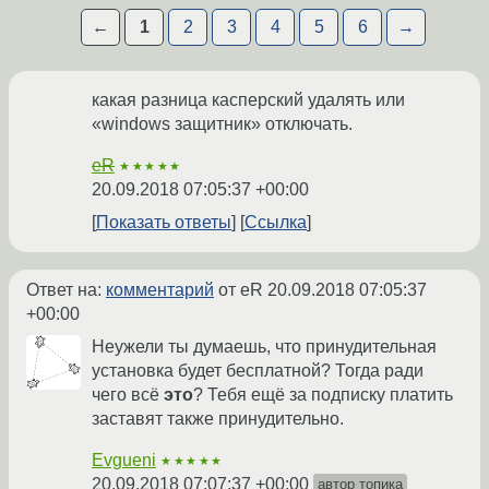
←
1
2
3
4
5
6
→
какая разница касперский удалять или
«windows защитник» отключать.
eR
★★★★★
20.09.2018 07:05:37 +00:00
Показать ответы
Ссылка
Ответ на:
комментарий
от eR
20.09.2018 07:05:37
+00:00
Неужели ты думаешь, что принудительная
установка будет бесплатной? Тогда ради
чего всё
это
? Тебя ещё за подписку платить
заставят также принудительно.
Evgueni
★★★★★
20.09.2018 07:07:37 +00:00
автор топика