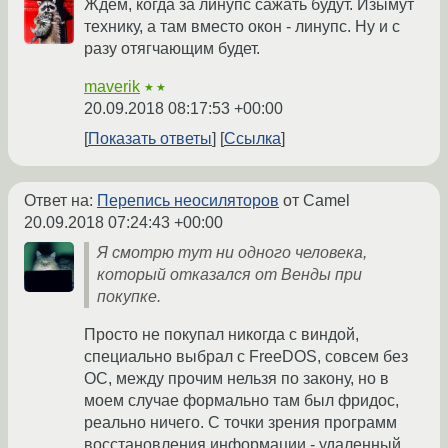
Ждем, когда за линупс сажать будут. Изымут
технику, а там вместо окон - линупс. Ну и с
разу отягчающим будет.
maverik
★★
20.09.2018 08:17:53 +00:00
Показать ответы
Ссылка
Ответ на:
Перепись неосиляторов
от Camel
20.09.2018 07:24:43 +00:00
Я смотрю тут ни одного человека,
который отказался от Венды при
покупке.
Просто не покупал никогда с виндой,
специально выбрал с FreeDOS, совсем без
ОС, между прочим нельзя по закону, но в
моем случае формально там был фридос,
реально ничего. С точки зрения программ
восстановления информации - удаленный