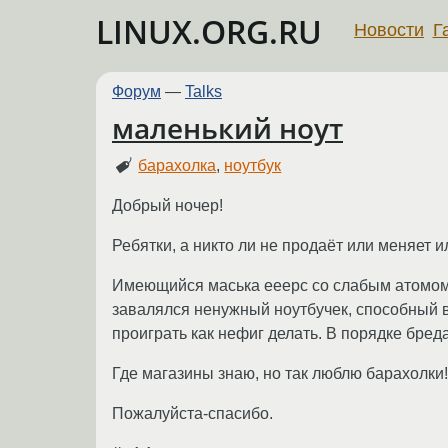
LINUX.ORG.RU
Новости
Г
Форум
—
Talks
маленький ноут
барахолка
,
ноутбук
Добрый ночер!
Ребятки, а никто ли не продаёт или меняет и
Имеющийся маська ееерс со слабым атомом и 
завалялся ненужный ноутбучек, способный в
проиграть как нефиг делать. В порядке бреда
Где магазины знаю, но так люблю барахолки!
Пожалуйста-спасибо.