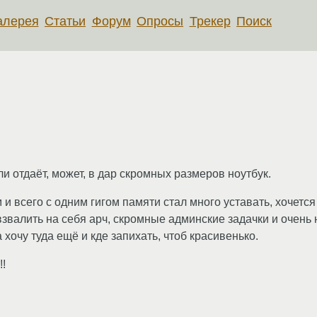
алерея
Статьи
Форум
Опросы
Трекер
Поиск
ли отдаёт, может, в дар скромных размеров ноутбук.
всего с одним гигом памяти стал много уставать, хочется 
звалить на себя арч, скромные админские задачки и очень 
 хочу туда ещё и кде запихать, чтоб красивенько.
!!