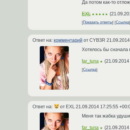
Да потом как-то отлож
EXL
(
21.09.20
★★★★★
Показать ответы
Ссылка
Ответ на:
комментарий
от CYB3R
21.09.2014
Хотелось бы сначала 
far_tuna
(
21.09.2014
★
Ссылка
Ответ на:
от EXL
21.09.2014 17:25:55 +00:
Меня так жабка удушит
far_tuna
(
21.09.2014
★