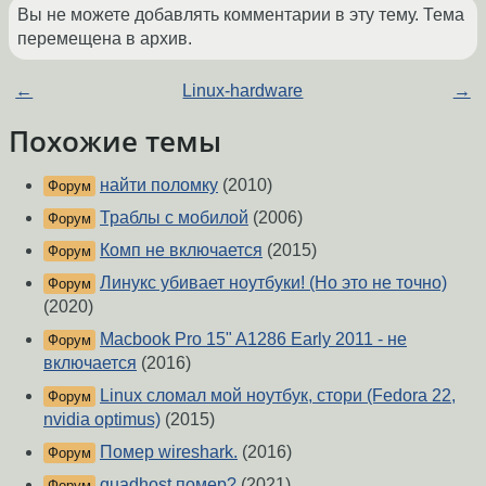
Вы не можете добавлять комментарии в эту тему. Тема
перемещена в архив.
←
Linux-hardware
→
Похожие темы
найти поломку
(2010)
Форум
Траблы с мобилой
(2006)
Форум
Комп не включается
(2015)
Форум
Линукс убивает ноутбуки! (Но это не точно)
Форум
(2020)
Macbook Pro 15" A1286 Early 2011 - не
Форум
включается
(2016)
Linux сломал мой ноутбук, стори (Fedora 22,
Форум
nvidia optimus)
(2015)
Помер wireshark.
(2016)
Форум
quadhost помер?
(2021)
Форум