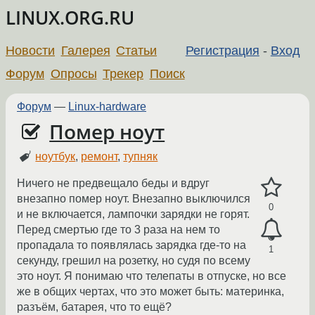
LINUX.ORG.RU
Новости
Галерея
Статьи
Регистрация
-
Вход
Форум
Опросы
Трекер
Поиск
Форум
—
Linux-hardware
Помер ноут
ноутбук
,
ремонт
,
тупняк
Ничего не предвещало беды и вдруг
внезапно помер ноут. Внезапно выключился
0
и не включается, лампочки зарядки не горят.
Перед смертью где то 3 раза на нем то
пропадала то появлялась зарядка где-то на
1
секунду, грешил на розетку, но судя по всему
это ноут. Я понимаю что телепаты в отпуске, но все
же в общих чертах, что это может быть: материнка,
разъём, батарея, что то ещё?