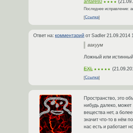
antares0
(
21.09
★★★★
Последнее исправление: a
Ссылка
Ответ на:
комментарий
от Sadler
21.09.2014 
вакуум
Ложный или истинны
EXL
(
21.09.20
★★★★★
Ссылка
Пространство, это об
нибудь далеко, может 
вещества нет, а боле
значит что-то в нём п
нас есть и работает н