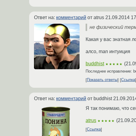
Ответ на:
комментарий
от atrus
21.09.2014 17
не физический тер
Какая у вас знатная л
алсо, man интуиция
buddhist
(
21.0
★★★★★
Последнее исправление: b
Показать ответы
Ссылка
Ответ на:
комментарий
от buddhist
21.09.201
Я так понимаю, что с
atrus
(
21.09.2
★★★★★
Ссылка