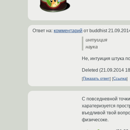
Ответ на:
комментарий
от buddhist
21.09.201
интуиция
наука
Не, интуиция штука по
Deleted
(
21.09.2014 18
Показать ответ
Ссылка
С повседневной точки
харатеризуется прос
въедливой твой вопро
физичесоке.