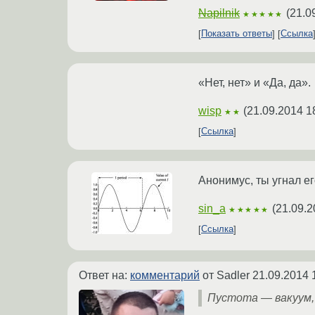
Napilnik
(
21.0
★★★★★
Показать ответы
Ссылка
«Нет, нет» и «Да, да».
wisp
(
21.09.2014 1
★★
Ссылка
Анонимус, ты угнал е
sin_a
(
21.09.2
★★★★★
Ссылка
Ответ на:
комментарий
от Sadler
21.09.2014 
Пустота — вакуум,