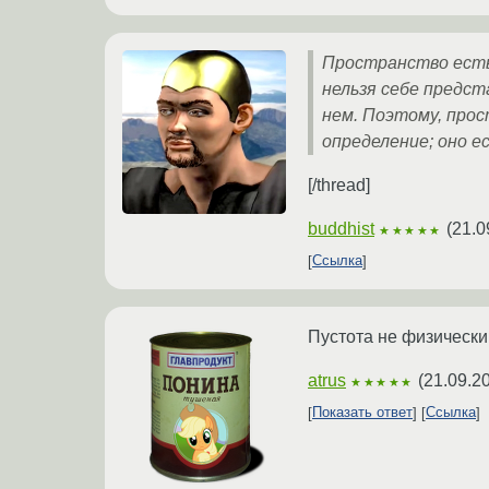
Пространство есть 
нельзя себе предс
нем. Поэтому, прос
определение; оно е
[/thread]
buddhist
(
21.0
★★★★★
Ссылка
Пустота не физически
atrus
(
21.09.2
★★★★★
Показать ответ
Ссылка