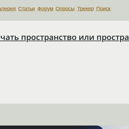
алерея
Статьи
Форум
Опросы
Трекер
Поиск
ать пространство или простран