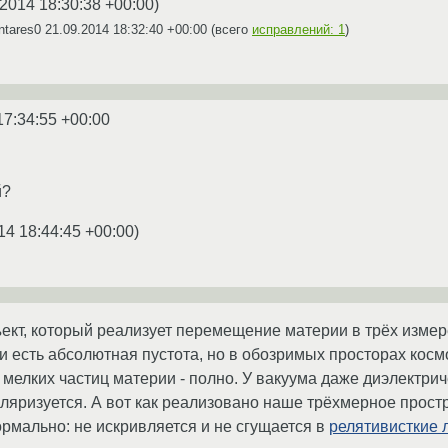
.2014 18:30:38 +00:00
)
ntares0
21.09.2014 18:32:40 +00:00
(всего
исправлений: 1
)
17:34:55 +00:00
й?
14 18:44:45 +00:00
)
ъект, который реализует перемещение материи в трёх измере
и есть абсолютная пустота, но в обозримых просторах космос
е мелких частиц материи - полно. У вакуума даже диэлектр
оляризуется. А вот как реализовано наше трёхмерное простра
ормально: не искривляется и не сгущается в
релятивисткие 